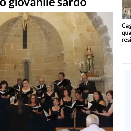
ro giovanile sardo
Cag
qua
res