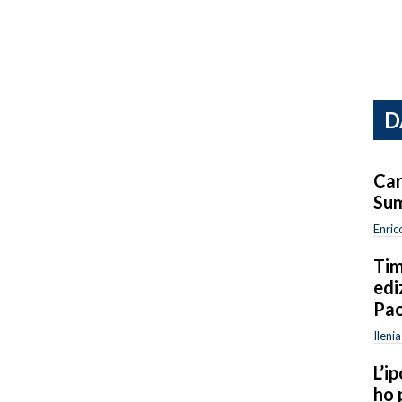
D
Car
Sum
Enric
Tim
edi
Pao
Ileni
L’i
ho 