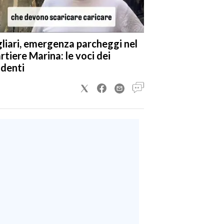
liari, emergenza parcheggi nel
rtiere Marina: le voci dei
identi