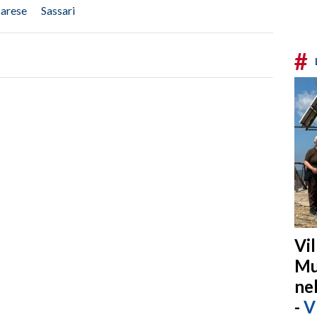
sarese
Sassari
#
Vi
Mu
ne
-
V