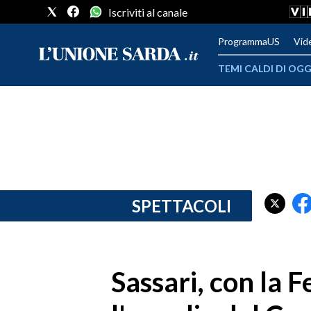
Iscriviti al canale
ProgrammaUS
Vid
TEMI CALDI DI OGG
METEO
COMUNI AL VOTO
VIDEO
FOTO
SPETTACOLI
CRONACA SARDEGNA
CAGLIARI
Sassari, con la 
PROVINCIA DI CAGLIARI
SULCIS IGLESIENTE