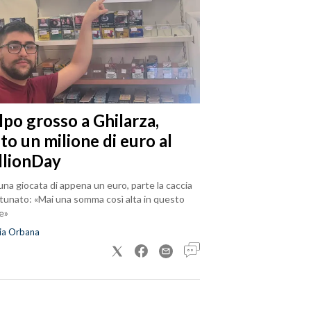
lpo grosso a Ghilarza,
to un milione di euro al
llionDay
na giocata di appena un euro, parte la caccia
rtunato: «Mai una somma così alta in questo
e»
ia Orbana