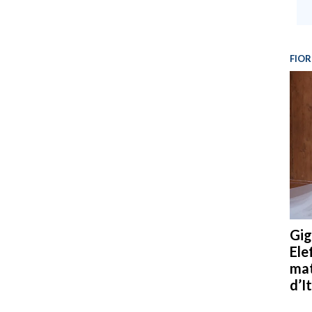
FIOR
Gig
Ele
mat
d’It