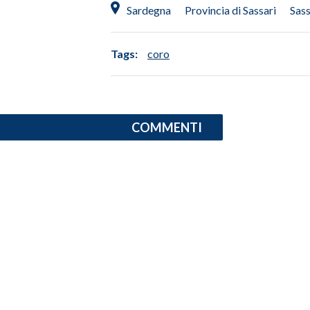
Sardegna
Provincia di Sassari
Sas
INFO AZIENDE
ABBONATI
Tags:
coro
ANNUNCI
NECROLOGI
PUBBLICITÀ
COMMENTI
SPIAGGE
STORE