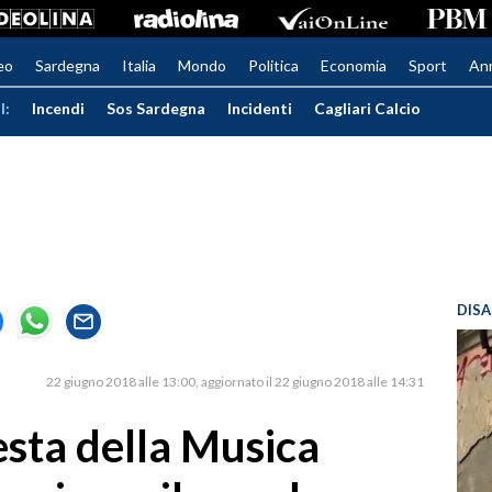
eo
Sardegna
Italia
Mondo
Politica
Economia
Sport
An
I:
Incendi
Sos Sardegna
Incidenti
Cagliari Calcio
DISA
22 giugno 2018 alle 13:00
aggiornato il 22 giugno 2018 alle 14:31
Festa della Musica