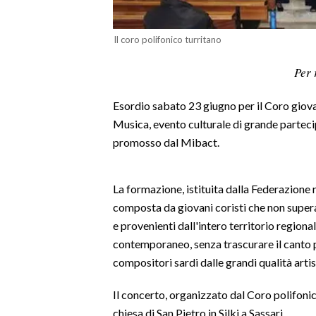
LAVORO
Il coro polifonico turritano
BANDI
Per 
SPORT IN SARDEGNA
Esordio sabato 23 giugno per il Coro giovan
SPORT
Musica, evento culturale di grande partecip
RISULTATI E CLASSIFICHE
promosso dal Mibact.
CALCIO
CALCIO REGIONALE
La formazione, istituita dalla Federazione re
BASKET
composta da giovani coristi che non superan
VOLLEY
e provenienti dall'intero territorio regionale
MOTORI
contemporaneo, senza trascurare il canto 
TENNIS
compositori sardi dalle grandi qualità artis
ALTRI SPORT
Il concerto, organizzato dal Coro polifoni
chiesa di San Pietro in Silki a Sassari.
CULTURA