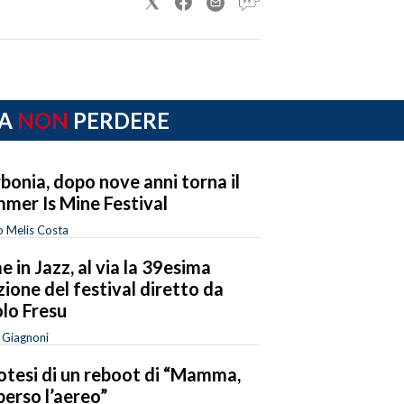
A
NON
PERDERE
bonia, dopo nove anni torna il
mer Is Mine Festival
o Melis Costa
e in Jazz, al via la 39esima
zione del festival diretto da
lo Fresu
a Giagnoni
potesi di un reboot di “Mamma,
perso l’aereo”