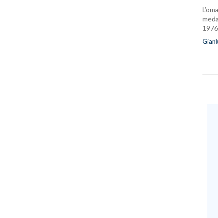
L’oma
medag
1976
Gianl