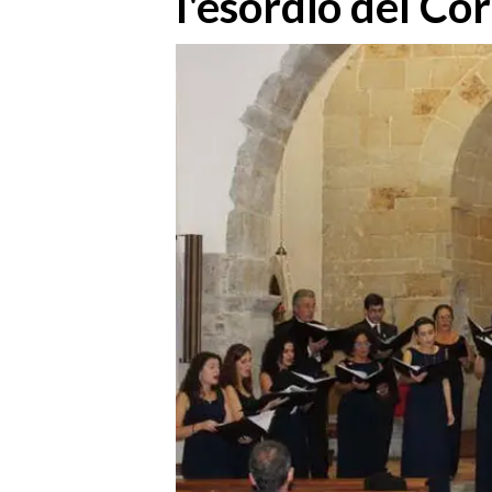
l'esordio del Co
MEDIO CAMPIDANO
ORISTANO E PROVINCIA
SASSARI E PROVINCIA
GALLURA
NUORO E PROVINCIA
OGLIASTRA
AGENDA
CRONACA
ITALIA
MONDO
POLITICA
ECONOMIA
SERVIZI ALLE IMPRESE