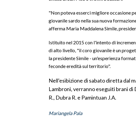
"Non poteva esserci migliore occasione pe
SPETTACOLI
giovanile sardo nella sua nuova formazione,
GOSSIP
afferma Maria Maddalena Simile, presidente
Istituito nel 2015 con l'intento di incremen
SALUTE
di alto livello, "il coro giovanile è un pro
SARDEGNA TURISMO
la presidente Simile - un'esperienza formati
feconde eredità sul territorio".
SARDI NEL MONDO
Nell'esibizione di sabato diretta dal
NOTIZIE
Lambroni, verranno eseguiti brani di 
EVENTI
R., Dubra R. e Pamintuan J.A.
#CARAUNIONE
Mariangela Pala
3 MINUTI CON
INSULARITÀ