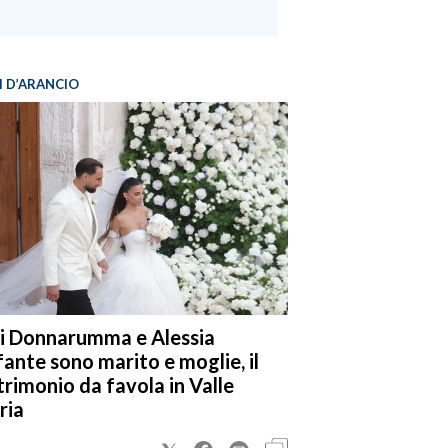
I D’ARANCIO
i Donnarumma e Alessia
fante sono marito e moglie, il
rimonio da favola in Valle
ria