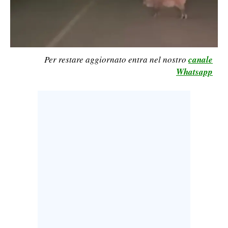
LAVORO
BANDI
SPORT IN SARDEGNA
Per restare aggiornato entra nel nostro
canale
Whatsapp
SPORT
RISULTATI E CLASSIFICHE
CALCIO
CALCIO REGIONALE
BASKET
VOLLEY
MOTORI
TENNIS
ALTRI SPORT
CULTURA