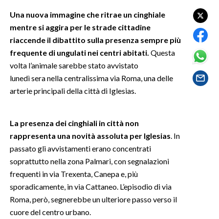
Una nuova immagine che ritrae un cinghiale
SPETTACOLI
mentre si aggira per le strade cittadine
riaccende il dibattito sulla presenza sempre più
GOSSIP
frequente di ungulati nei centri abitati.
Questa
volta l’animale sarebbe stato avvistato
SALUTE
lunedì sera nella centralissima via Roma, una delle
arterie principali della città di Iglesias.
SARDEGNA TURISMO
SARDI NEL MONDO
La presenza dei cinghiali in città non
NOTIZIE
rappresenta una novità assoluta per Iglesias
. In
EVENTI
passato gli avvistamenti erano concentrati
soprattutto nella zona Palmari, con segnalazioni
#CARAUNIONE
frequenti in via Trexenta, Canepa e, più
sporadicamente, in via Cattaneo. L’episodio di via
3 MINUTI CON
Roma, però, segnerebbe un ulteriore passo verso il
cuore del centro urbano.
INSULARITÀ