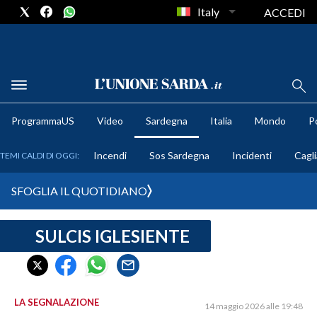
Italy
ACCEDI
METEO
ProgrammaUS
Video
Sardegna
Italia
Mondo
Po
COMUNI AL VOTO
Incendi
Sos Sardegna
Incidenti
Cagli
TEMI CALDI DI OGGI:
VIDEO
SFOGLIA IL QUOTIDIANO
FOTO
SULCIS IGLESIENTE
CRONACA SARDEGNA
CAGLIARI
PROVINCIA DI CAGLIARI
SULCIS IGLESIENTE
LA SEGNALAZIONE
14 maggio 2026 alle 19:48