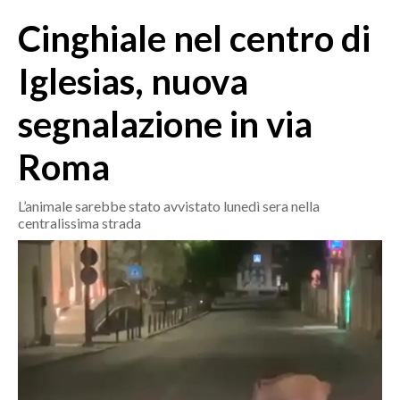
MEDIO CAMPIDANO
Cinghiale nel centro di
ORISTANO E PROVINCIA
SASSARI E PROVINCIA
Iglesias, nuova
GALLURA
segnalazione in via
NUORO E PROVINCIA
OGLIASTRA
Roma
AGENDA
L’animale sarebbe stato avvistato lunedì sera nella
CRONACA
centralissima strada
ITALIA
MONDO
POLITICA
ECONOMIA
SERVIZI ALLE IMPRESE