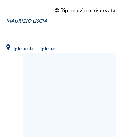
© Riproduzione riservata
INFO AZIENDE
MAURIZIO LISCIA
ABBONATI
ANNUNCI
NECROLOGI
Iglesiente
Iglesias
PUBBLICITÀ
SPIAGGE
STORE