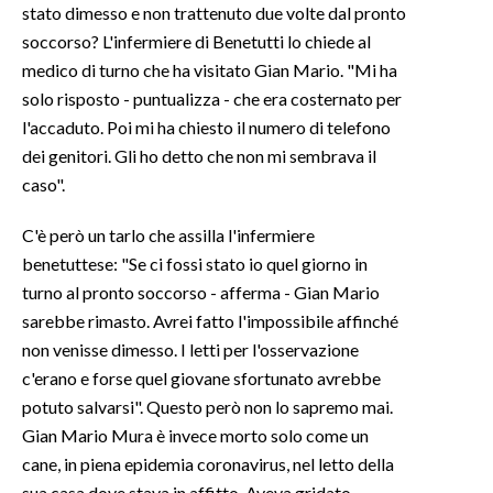
stato dimesso e non trattenuto due volte dal pronto
soccorso? L'infermiere di Benetutti lo chiede al
medico di turno che ha visitato Gian Mario. "Mi ha
solo risposto - puntualizza - che era costernato per
l'accaduto. Poi mi ha chiesto il numero di telefono
dei genitori. Gli ho detto che non mi sembrava il
caso".
C'è però un tarlo che assilla l'infermiere
benetuttese: "Se ci fossi stato io quel giorno in
turno al pronto soccorso - afferma - Gian Mario
sarebbe rimasto. Avrei fatto l'impossibile affinché
non venisse dimesso. I letti per l'osservazione
c'erano e forse quel giovane sfortunato avrebbe
potuto salvarsi". Questo però non lo sapremo mai.
Gian Mario Mura è invece morto solo come un
cane, in piena epidemia coronavirus, nel letto della
sua casa dove stava in affitto. Aveva gridato