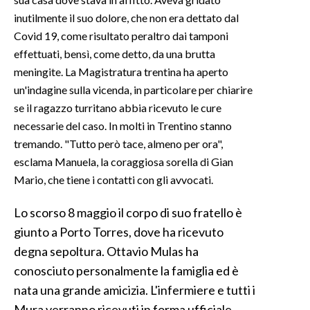
inutilmente il suo dolore, che non era dettato dal
Covid 19, come risultato peraltro dai tamponi
effettuati, bensì, come detto, da una brutta
meningite. La Magistratura trentina ha aperto
un'indagine sulla vicenda, in particolare per chiarire
se il ragazzo turritano abbia ricevuto le cure
necessarie del caso. In molti in Trentino stanno
tremando. "Tutto però tace, almeno per ora",
esclama Manuela, la coraggiosa sorella di Gian
Mario, che tiene i contatti con gli avvocati.
Lo scorso 8 maggio il corpo di suo fratello è
giunto a Porto Torres, dove ha ricevuto
degna sepoltura
. Ottavio Mulas ha
conosciuto personalmente la famiglia ed è
nata una grande amicizia. L'infermiere e tutti i
Mura verranno ricevuti in forma ufficiale