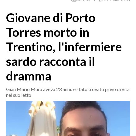
MEDIO CAMPIDANO
ORISTANO E PROVINCIA
Giovane di Porto
SASSARI E PROVINCIA
Torres morto in
GALLURA
NUORO E PROVINCIA
Trentino, l'infermiere
OGLIASTRA
sardo racconta il
AGENDA
dramma
CRONACA
ITALIA
Gian Mario Mura aveva 23 anni: è stato trovato privo di vita
MONDO
nel suo letto
POLITICA
ECONOMIA
SERVIZI ALLE IMPRESE