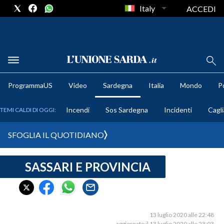
Italy
ACCEDI
METEO
ProgrammaUS
Video
Sardegna
Italia
Mondo
Po
COMUNI AL VOTO
Incendi
Sos Sardegna
Incidenti
Cagli
TEMI CALDI DI OGGI:
VIDEO
SFOGLIA IL QUOTIDIANO
FOTO
SASSARI E PROVINCIA
CRONACA SARDEGNA
CAGLIARI
PROVINCIA DI CAGLIARI
SULCIS IGLESIENTE
13 luglio 2020 alle 22:48
aggiornato il 13 luglio 2020 alle 23:03