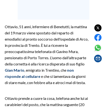
SPETTACOLI
GOSSIP
Ottavio, 51 anni, infermiere di Benetutti, la mattina
del 19 marzo viene spostato dal reparto di
SALUTE
emodialisi al pronto soccorso dell'ospedale di Arco,
SARDEGNA TURISMO
in provincia di Trento. È lui a ricevere la
preoccupatissima telefonata di Gavino Mura,
SARDI NEL MONDO
pensionato di Porto Torres. L'uomo dall'altra parte
della cornetta è alla ricerca disperata di suo figlio
NOTIZIE
Gian Mario
, emigrato in Trentino, che
non
EVENTI
risponde al cellulare
e che si lamentava da giorni
di stare male, con febbre alta e atroci mal di testa.
#CARAUNIONE
3 MINUTI CON
Ottavio prende a cuore la cosa, telefona anche lui ai
carabinieri del posto, che la mattina seguente (20
INSULARITÀ