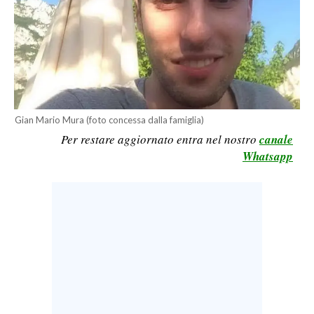
LAVORO
BANDI
SPORT IN SARDEGNA
SPORT
Gian Mario Mura (foto concessa dalla famiglia)
RISULTATI E CLASSIFICHE
Per restare aggiornato entra nel nostro
canale
CALCIO
Whatsapp
CALCIO REGIONALE
BASKET
VOLLEY
MOTORI
TENNIS
ALTRI SPORT
CULTURA