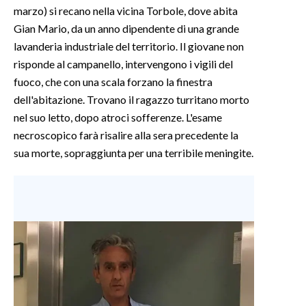
marzo) si recano nella vicina Torbole, dove abita
Gian Mario, da un anno dipendente di una grande
INFO AZIENDE
lavanderia industriale del territorio. Il giovane non
ABBONATI
risponde al campanello, intervengono i vigili del
ANNUNCI
fuoco, che con una scala forzano la finestra
NECROLOGI
dell'abitazione. Trovano il ragazzo turritano morto
PUBBLICITÀ
nel suo letto, dopo atroci sofferenze. L'esame
SPIAGGE
necroscopico farà risalire alla sera precedente la
sua morte, sopraggiunta per una terribile meningite.
STORE