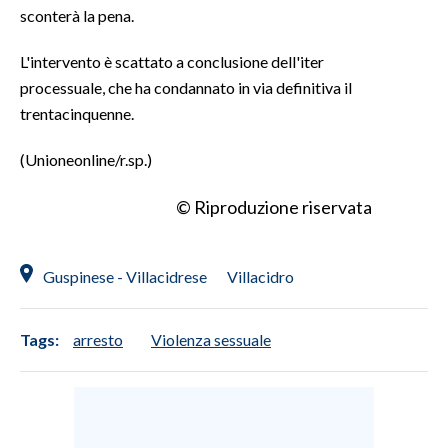
sconterà la pena.
INFO AZIENDE
L'intervento è scattato a conclusione dell'iter
ABBONATI
processuale, che ha condannato in via definitiva il
ANNUNCI
trentacinquenne.
NECROLOGI
(Unioneonline/r.sp.)
PUBBLICITÀ
SPIAGGE
© Riproduzione riservata
STORE
Guspinese - Villacidrese
Villacidro
Tags:
arresto
Violenza sessuale