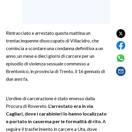
SPETTACOLI
GOSSIP
Rintracciato e arrestato questa mattina un
trentacinquenne disoccupato di Villacidro, che
SALUTE
comincia a scontare una condanna definitiva a un
SARDEGNA TURISMO
anno, un mese e dieci giorni di carcere per un
episodio di violenza sessuale commesso a
SARDI NEL MONDO
Brentonico, in provincia di Trento, il 16 gennaio di
due anni fa.
NOTIZIE
EVENTI
L'ordine di carcerazione è stato emesso dalla
#CARAUNIONE
Procura di Rovereto.
L'arrestato era in via
Cagliari, dove i carabinieri lo hanno localizzato
3 MINUTI CON
e portato in caserma per le formalità di rito
. A
seguire il trasferimento in carcere a Uta, dove
INSULARITÀ