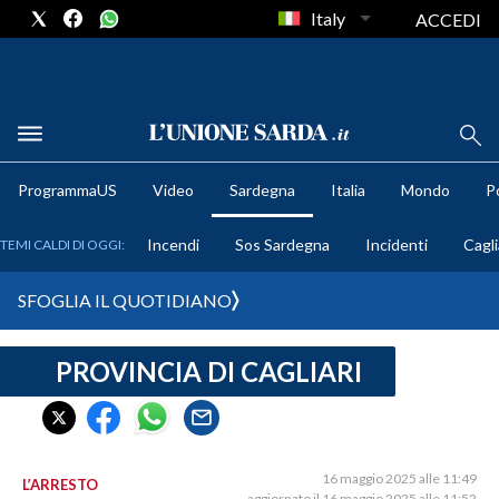
Italy
ACCEDI
METEO
ProgrammaUS
Video
Sardegna
Italia
Mondo
Po
COMUNI AL VOTO
Incendi
Sos Sardegna
Incidenti
Cagli
TEMI CALDI DI OGGI:
VIDEO
SFOGLIA IL QUOTIDIANO
FOTO
PROVINCIA DI CAGLIARI
CRONACA SARDEGNA
CAGLIARI
PROVINCIA DI CAGLIARI
SULCIS IGLESIENTE
16 maggio 2025 alle 11:49
L’ARRESTO
aggiornato il 16 maggio 2025 alle 11:52