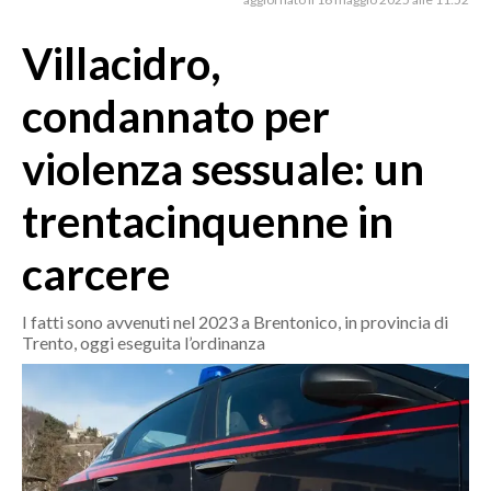
MEDIO CAMPIDANO
ORISTANO E PROVINCIA
Villacidro,
SASSARI E PROVINCIA
condannato per
GALLURA
NUORO E PROVINCIA
violenza sessuale: un
OGLIASTRA
trentacinquenne in
AGENDA
carcere
CRONACA
ITALIA
I fatti sono avvenuti nel 2023 a Brentonico, in provincia di
MONDO
Trento, oggi eseguita l’ordinanza
POLITICA
ECONOMIA
SERVIZI ALLE IMPRESE