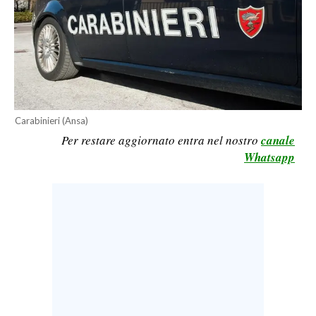
LAVORO
BANDI
SPORT IN SARDEGNA
SPORT
Carabinieri (Ansa)
RISULTATI E CLASSIFICHE
Per restare aggiornato entra nel nostro
canale
CALCIO
Whatsapp
CALCIO REGIONALE
BASKET
VOLLEY
MOTORI
TENNIS
ALTRI SPORT
CULTURA