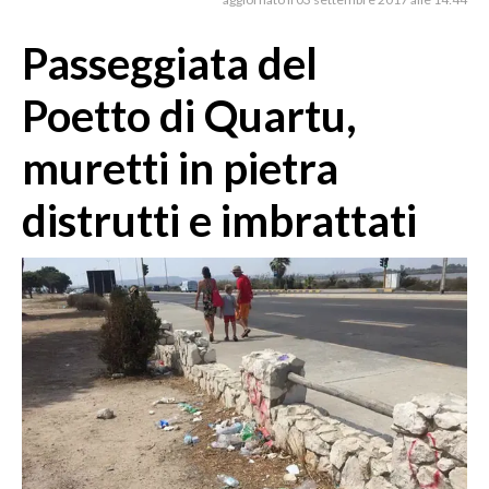
MEDIO CAMPIDANO
ORISTANO E PROVINCIA
Passeggiata del
SASSARI E PROVINCIA
Poetto di Quartu,
GALLURA
NUORO E PROVINCIA
muretti in pietra
OGLIASTRA
distrutti e imbrattati
AGENDA
CRONACA
ITALIA
MONDO
POLITICA
ECONOMIA
SERVIZI ALLE IMPRESE