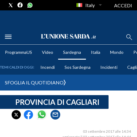
Italy
ACCEDI
METEO
ProgrammaUS
Video
Sardegna
Italia
Mondo
Po
COMUNI AL VOTO
Incendi
Sos Sardegna
Incidenti
Cagli
TEMI CALDI DI OGGI:
VIDEO
SFOGLIA IL QUOTIDIANO
FOTO
PROVINCIA DI CAGLIARI
CRONACA SARDEGNA
CAGLIARI
PROVINCIA DI CAGLIARI
SULCIS IGLESIENTE
03 settembre 2017 alle 14:34
aggiornato il 03 settembre 2017 alle 14:44