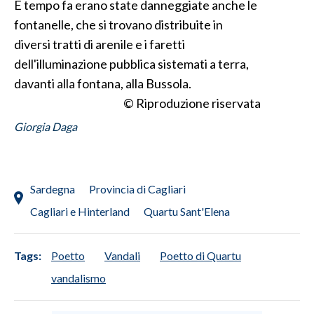
E tempo fa erano state danneggiate anche le
fontanelle, che si trovano distribuite in
INFO AZIENDE
diversi tratti di arenile e i faretti
ABBONATI
dell'illuminazione pubblica sistemati a terra,
ANNUNCI
davanti alla fontana, alla Bussola.
NECROLOGI
© Riproduzione riservata
PUBBLICITÀ
Giorgia Daga
SPIAGGE
STORE
Sardegna
Provincia di Cagliari
Cagliari e Hinterland
Quartu Sant'Elena
Tags:
Poetto
Vandali
Poetto di Quartu
vandalismo