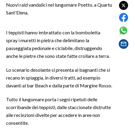
Nuovi raid vandalici nel lungomare Poetto, a Quartu
Sant'Elena.
SPETTACOLI
GOSSIP
I teppisti hanno imbrattato con la bomboletta
spray i muretti in pietra che delimitano la
SALUTE
passeggiata pedonale e ciclabile, distruggendo
anche le pietre che sono state fatte crollare a terra.
SARDEGNA TURISMO
Lo scenario desolante si presenta ai bagnanti che si
SARDI NEL MONDO
recano in spiaggia, in diversi tratti, ad esempio
NOTIZIE
davanti al bar Beach e dalla parte di Margine Rosso.
EVENTI
Tutto il lungomare porta i segni ripetuti delle
#CARAUNIONE
scorribande dei teppisti, dalle staccionate distrutte
alle recinzioni divelte per accedere in aree non
3 MINUTI CON
consentite.
INSULARITÀ