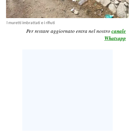
LAVORO
BANDI
I muretti imbrattati e i rifiuti
Per restare aggiornato entra nel nostro
canale
SPORT IN SARDEGNA
Whatsapp
SPORT
RISULTATI E CLASSIFICHE
CALCIO
CALCIO REGIONALE
BASKET
VOLLEY
MOTORI
TENNIS
ALTRI SPORT
CULTURA