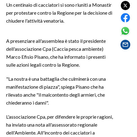
Un centinaio di cacciatori si sono riuniti a Monastir
per protestare contro la Regione per la decisione di
SPETTACOLI
chiudere l'attività venatoria.
GOSSIP
A presenziare all'assemblea è stato il presidente
SALUTE
dell'associazione Cpa (Caccia pesca ambiente)
Marco Efisio Pisano, che ha informato i presenti
SARDEGNA TURISMO
sulle azioni legali contro la Regione.
SARDI NEL MONDO
"La nostra è una battaglia che culminerà con una
NOTIZIE
manifestazione di piazza", spiega Pisano che ha
EVENTI
rilevato anche "il malcontento degli armieri, che
chiederanno i danni".
#CARAUNIONE
L'associazione Cpa, per difendere le proprie ragioni,
3 MINUTI CON
ha inviato una nota all'assessorato regionale
dell'Ambiente. All'incontro dei cacciatori a
INSULARITÀ