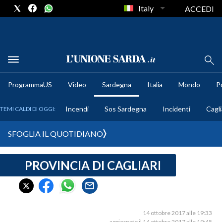
Italy
ACCEDI
METEO
ProgrammaUS
Video
Sardegna
Italia
Mondo
Po
COMUNI AL VOTO
Incendi
Sos Sardegna
Incidenti
Cagli
TEMI CALDI DI OGGI:
VIDEO
SFOGLIA IL QUOTIDIANO
FOTO
PROVINCIA DI CAGLIARI
CRONACA SARDEGNA
CAGLIARI
PROVINCIA DI CAGLIARI
SULCIS IGLESIENTE
14 ottobre 2017 alle 19:33
aggiornato il 14 ottobre 2017 alle 19:45