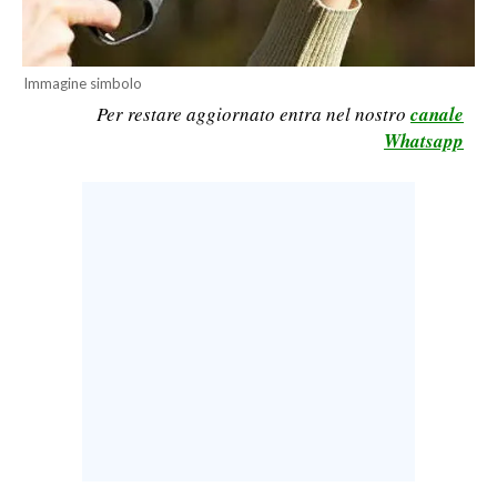
LAVORO
BANDI
Immagine simbolo
Per restare aggiornato entra nel nostro
canale
SPORT IN SARDEGNA
Whatsapp
SPORT
RISULTATI E CLASSIFICHE
CALCIO
CALCIO REGIONALE
BASKET
VOLLEY
MOTORI
TENNIS
ALTRI SPORT
CULTURA