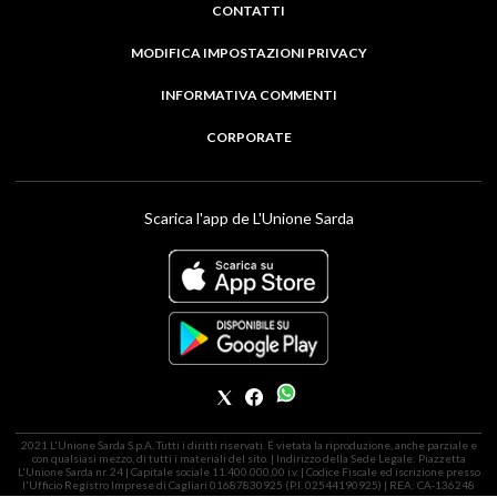
CONTATTI
MODIFICA IMPOSTAZIONI PRIVACY
INFORMATIVA COMMENTI
CORPORATE
Scarica l'app de L'Unione Sarda
2021 L'Unione Sarda S.p.A. Tutti i diritti riservati. É vietata la riproduzione, anche parziale e
con qualsiasi mezzo, di tutti i materiali del sito. | Indirizzo della Sede Legale: Piazzetta
L'Unione Sarda nr. 24 | Capitale sociale 11.400.000,00 i.v. | Codice Fiscale ed iscrizione presso
l'Ufficio Registro Imprese di Cagliari 01687830925 (P.I. 02544190925) | REA: CA-136248