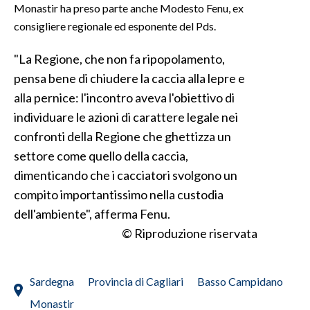
Monastir ha preso parte anche Modesto Fenu, ex
consigliere regionale ed esponente del Pds.
INFO AZIENDE
ABBONATI
"La Regione, che non fa ripopolamento,
ANNUNCI
pensa bene di chiudere la caccia alla lepre e
NECROLOGI
alla pernice: l'incontro aveva l'obiettivo di
PUBBLICITÀ
individuare le azioni di carattere legale nei
confronti della Regione che ghettizza un
SPIAGGE
settore come quello della caccia,
STORE
dimenticando che i cacciatori svolgono un
compito importantissimo nella custodia
dell'ambiente", afferma Fenu.
© Riproduzione riservata
Sardegna
Provincia di Cagliari
Basso Campidano
Monastir