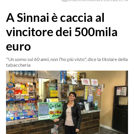
MEDIO CAMPIDANO
ORISTANO E PROVINCIA
A Sinnai è caccia al
SASSARI E PROVINCIA
vincitore dei 500mila
GALLURA
NUORO E PROVINCIA
euro
OGLIASTRA
AGENDA
"Un uomo sui 60 anni, non l'ho più visto", dice la titolare della
tabaccheria
CRONACA
ITALIA
MONDO
POLITICA
ECONOMIA
SERVIZI ALLE IMPRESE