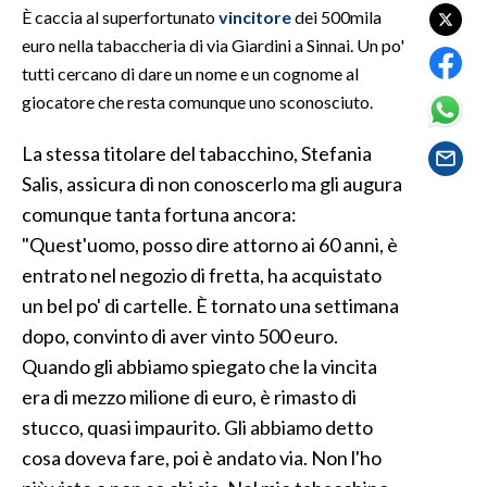
È caccia al superfortunato
vincitore
dei 500mila
euro nella tabaccheria di via Giardini a Sinnai. Un po'
SPETTACOLI
tutti cercano di dare un nome e un cognome al
GOSSIP
giocatore che resta comunque uno sconosciuto.
La stessa titolare del tabacchino, Stefania
SALUTE
Salis, assicura di non conoscerlo ma gli augura
SARDEGNA TURISMO
comunque tanta fortuna ancora:
"Quest'uomo, posso dire attorno ai 60 anni, è
SARDI NEL MONDO
entrato nel negozio di fretta, ha acquistato
NOTIZIE
un bel po' di cartelle. È tornato una settimana
EVENTI
dopo, convinto di aver vinto 500 euro.
Quando gli abbiamo spiegato che la vincita
#CARAUNIONE
era di mezzo milione di euro, è rimasto di
stucco, quasi impaurito. Gli abbiamo detto
3 MINUTI CON
cosa doveva fare, poi è andato via. Non l'ho
INSULARITÀ