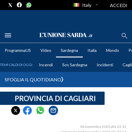
Italy
ACCEDI
METEO
ProgrammaUS
Video
Sardegna
Italia
Mondo
Po
COMUNI AL VOTO
Incendi
Sos Sardegna
Incidenti
Cagli
TEMI CALDI DI OGGI:
VIDEO
SFOGLIA IL QUOTIDIANO
FOTO
PROVINCIA DI CAGLIARI
CRONACA SARDEGNA
CAGLIARI
PROVINCIA DI CAGLIARI
SULCIS IGLESIENTE
06 novembre 2020 alle 23:13
aggiornato il 06 novembre 2020 alle 23:14