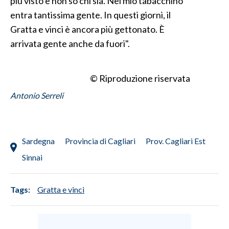
più visto e non so chi sia. Nel mio tabacchino
entra tantissima gente. In questi giorni, il
INFO AZIENDE
Gratta e vinci è ancora più gettonato. È
ABBONATI
arrivata gente anche da fuori".
ANNUNCI
NECROLOGI
© Riproduzione riservata
PUBBLICITÀ
Antonio Serreli
SPIAGGE
STORE
Sardegna
Provincia di Cagliari
Prov. Cagliari Est
Sinnai
Tags:
Gratta e vinci