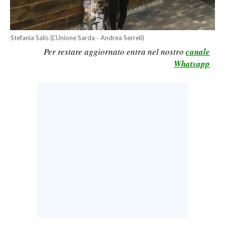
LAVORO
BANDI
Stefania Salis (L'Unione Sarda - Andrea Serreli)
Per restare aggiornato entra nel nostro
canale
SPORT IN SARDEGNA
Whatsapp
SPORT
RISULTATI E CLASSIFICHE
CALCIO
CALCIO REGIONALE
BASKET
VOLLEY
MOTORI
TENNIS
ALTRI SPORT
CULTURA