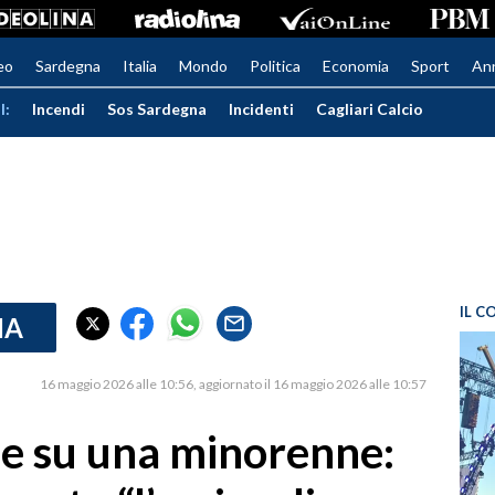
eo
Sardegna
Italia
Mondo
Politica
Economia
Sport
An
I:
Incendi
Sos Sardegna
Incidenti
Cagliari Calcio
IL C
IA
16 maggio 2026 alle 10:56
aggiornato il 16 maggio 2026 alle 10:57
le su una minorenne: