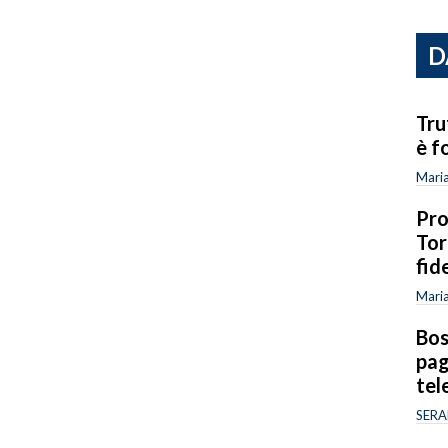
D
Tru
è f
Mari
Pro
Tor
fid
Mari
Bos
pag
tel
SERA