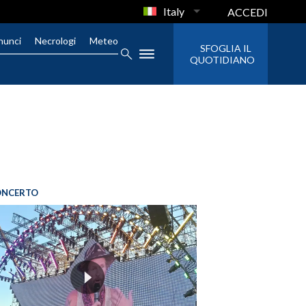
Italy
ACCEDI
nunci
Necrologi
Meteo
SFOGLIA IL
QUOTIDIANO
ONCERTO