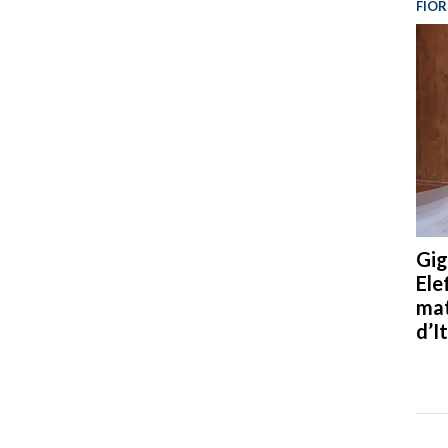
FIOR
Gig
Ele
mat
d’It