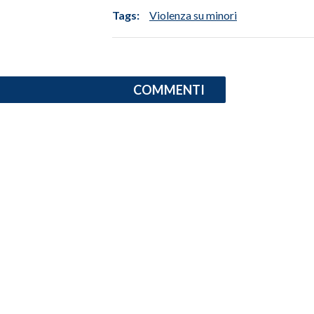
Tags:
Violenza su minori
INFO AZIENDE
ABBONATI
ANNUNCI
COMMENTI
NECROLOGI
PUBBLICITÀ
SPIAGGE
STORE