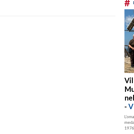
#
Vi
Mu
ne
-
V
L’oma
medag
1976