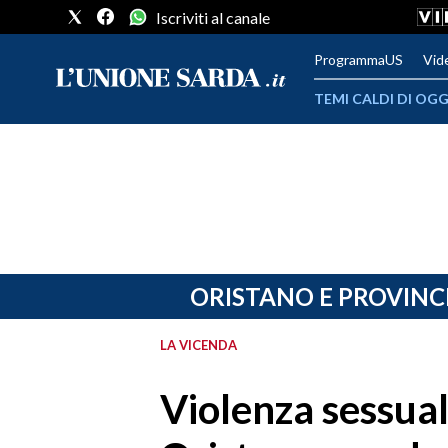
Iscriviti al canale
ProgrammaUS
Vid
TEMI CALDI DI OGG
METEO
COMUNI AL VOTO
VIDEO
FOTO
ORISTANO E PROVINC
CRONACA SARDEGNA
LA VICENDA
CAGLIARI
Violenza sessua
PROVINCIA DI CAGLIARI
SULCIS IGLESIENTE