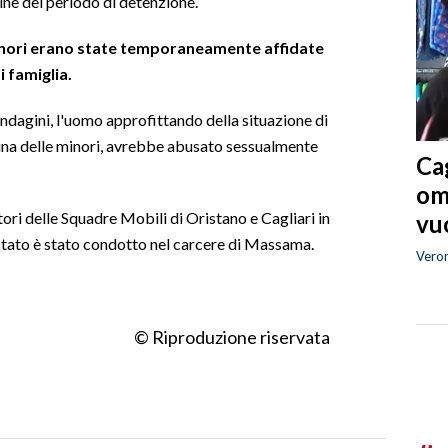
mine del periodo di detenzione.
minori erano state temporaneamente affidate
i famiglia.
ndagini, l'uomo approfittando della situazione di
 una delle minori, avrebbe abusato sessualmente
Cag
om
tori delle Squadre Mobili di Oristano e Cagliari in
vuo
restato è stato condotto nel carcere di Massama.
Vero
© Riproduzione riservata