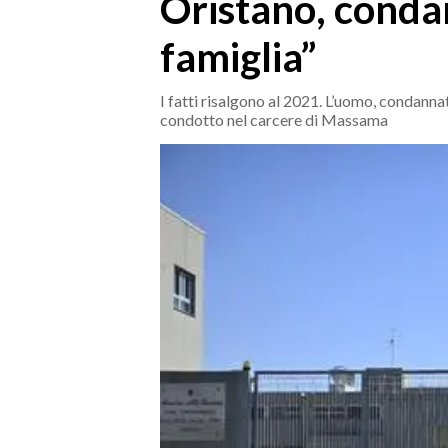
Oristano, condan
MEDIO CAMPIDANO
ORISTANO E PROVINCIA
famiglia”
SASSARI E PROVINCIA
GALLURA
I fatti risalgono al 2021. L’uomo, condannato
condotto nel carcere di Massama
NUORO E PROVINCIA
OGLIASTRA
AGENDA
CRONACA
ITALIA
MONDO
POLITICA
ECONOMIA
SERVIZI ALLE IMPRESE