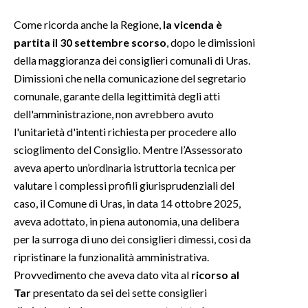
Come ricorda anche la Regione,
la vicenda è
INFO AZIENDE
partita il 30 settembre scorso
, dopo le dimissioni
ABBONATI
della maggioranza dei consiglieri comunali di Uras.
ANNUNCI
Dimissioni che nella comunicazione del segretario
NECROLOGI
comunale, garante della legittimità degli atti
dell'amministrazione, non avrebbero avuto
PUBBLICITÀ
l'unitarietà d'intenti richiesta per procedere allo
SPIAGGE
scioglimento del Consiglio. Mentre l’Assessorato
STORE
aveva aperto un’ordinaria istruttoria tecnica per
valutare i complessi profili giurisprudenziali del
caso, il Comune di Uras, in data 14 ottobre 2025,
aveva adottato, in piena autonomia, una delibera
per la surroga di uno dei consiglieri dimessi, così da
ripristinare la funzionalità amministrativa.
Provvedimento che aveva dato vita al
ricorso al
Tar
presentato da sei dei sette consiglieri