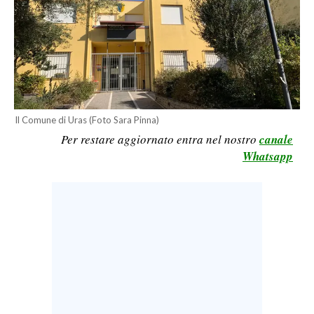
LAVORO
BANDI
SPORT IN SARDEGNA
SPORT
Il Comune di Uras (Foto Sara Pinna)
RISULTATI E CLASSIFICHE
Per restare aggiornato entra nel nostro
canale
CALCIO
Whatsapp
CALCIO REGIONALE
BASKET
VOLLEY
MOTORI
TENNIS
ALTRI SPORT
CULTURA