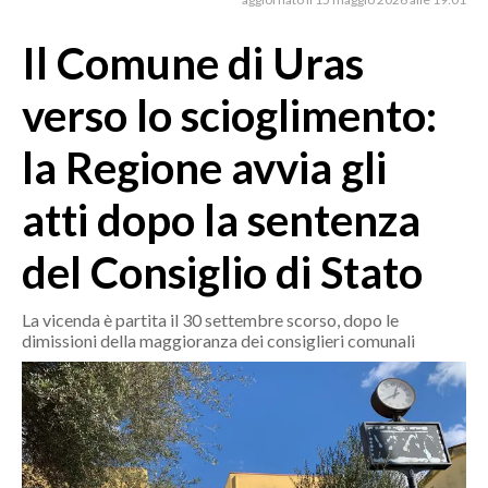
MEDIO CAMPIDANO
ORISTANO E PROVINCIA
Il Comune di Uras
SASSARI E PROVINCIA
verso lo scioglimento:
GALLURA
NUORO E PROVINCIA
la Regione avvia gli
OGLIASTRA
atti dopo la sentenza
AGENDA
del Consiglio di Stato
CRONACA
ITALIA
La vicenda è partita il 30 settembre scorso, dopo le
MONDO
dimissioni della maggioranza dei consiglieri comunali
POLITICA
ECONOMIA
SERVIZI ALLE IMPRESE