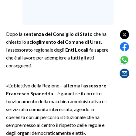
SPETTACOLI
GOSSIP
Dopo la
sentenza del Consiglio di Stato
che ha
chiesto lo
scioglimento del Comune di Uras
,
SALUTE
l’assessorato regionale degli
Enti Locali
fa sapere
SARDEGNA TURISMO
che è al lavoro per adempiere a tutti gli atti
conseguenti.
SARDI NEL MONDO
NOTIZIE
«L'obiettivo della Regione – afferma l’
assessore
EVENTI
Francesco Spanedda
– è garantire il corretto
funzionamento della macchina amministrativa e i
#CARAUNIONE
servizi alla comunità interessata, agendo in
coerenza con un percorso istituzionale che ha
3 MINUTI CON
sempre messo al centro il rispetto delle regole e
degli organi democraticamente eletti».
INSULARITÀ