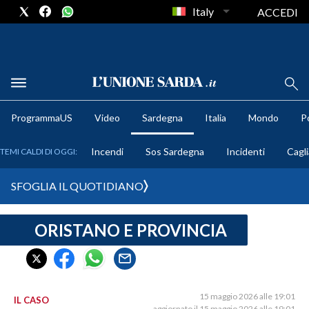
Italy
ACCEDI
METEO
ProgrammaUS
Video
Sardegna
Italia
Mondo
Po
COMUNI AL VOTO
Incendi
Sos Sardegna
Incidenti
Cagli
TEMI CALDI DI OGGI:
VIDEO
SFOGLIA IL QUOTIDIANO
FOTO
ORISTANO E PROVINCIA
CRONACA SARDEGNA
CAGLIARI
PROVINCIA DI CAGLIARI
SULCIS IGLESIENTE
15 maggio 2026 alle 19:01
IL CASO
aggiornato il 15 maggio 2026 alle 19:01