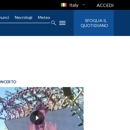
Italy
ACCEDI
nunci
Necrologi
Meteo
SFOGLIA IL
QUOTIDIANO
ONCERTO