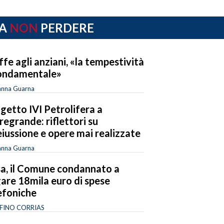
A
NON
PERDERE
ffe agli anziani, «la tempestività
ondamentale»
anna Guarna
getto IVI Petrolifera a
regrande: riflettori su
eiussione e opere mai realizzate
anna Guarna
a, il Comune condannato a
are 18mila euro di spese
efoniche
FINO CORRIAS