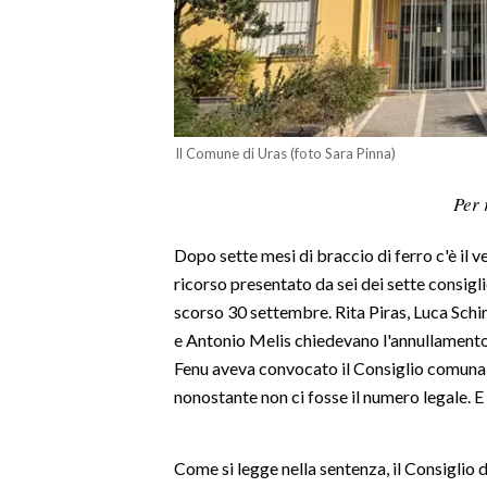
LAVORO
BANDI
SPORT IN SARDEGNA
Il Comune di Uras (foto Sara Pinna)
SPORT
Per 
RISULTATI E CLASSIFICHE
CALCIO
Dopo sette mesi di braccio di ferro c'è il ve
CALCIO REGIONALE
ricorso presentato da sei dei sette consigl
BASKET
scorso 30 settembre. Rita Piras, Luca Sch
VOLLEY
e Antonio Melis chiedevano l'annullamento 
MOTORI
Fenu aveva convocato il Consiglio comunale
nonostante non ci fosse il numero legale. E
TENNIS
ALTRI SPORT
Come si legge nella sentenza, il Consiglio d
CULTURA