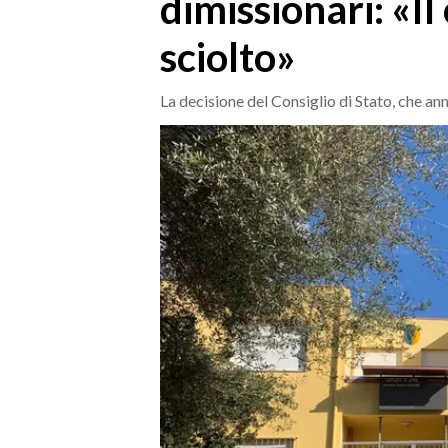
dimissionari: «I
MEDIO CAMPIDANO
ORISTANO E PROVINCIA
sciolto»
SASSARI E PROVINCIA
GALLURA
La decisione del Consiglio di Stato, che an
NUORO E PROVINCIA
OGLIASTRA
AGENDA
CRONACA
ITALIA
MONDO
POLITICA
ECONOMIA
SERVIZI ALLE IMPRESE