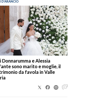
I D’ARANCIO
i Donnarumma e Alessia
fante sono marito e moglie, il
rimonio da favola in Valle
ria