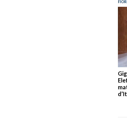
FIOR
Gig
Ele
mat
d’It