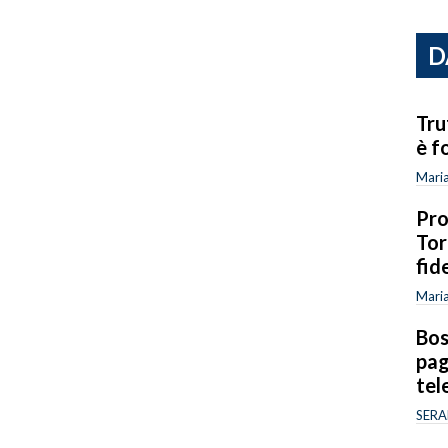
D
Tru
è f
Mari
Pro
Tor
fid
Mari
Bos
pag
tel
SERA