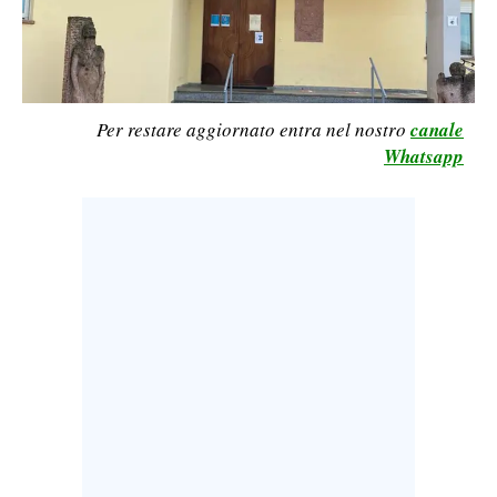
LAVORO
BANDI
SPORT IN SARDEGNA
Per restare aggiornato entra nel nostro
canale
Whatsapp
SPORT
RISULTATI E CLASSIFICHE
CALCIO
CALCIO REGIONALE
BASKET
VOLLEY
MOTORI
TENNIS
ALTRI SPORT
CULTURA