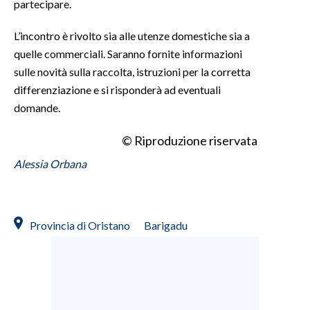
partecipare.
INFO AZIENDE
L’incontro è rivolto sia alle utenze domestiche sia a
ABBONATI
quelle commerciali. Saranno fornite informazioni
sulle novità sulla raccolta, istruzioni per la corretta
ANNUNCI
differenziazione e si risponderà ad eventuali
NECROLOGI
domande.
PUBBLICITÀ
SPIAGGE
© Riproduzione riservata
STORE
Alessia Orbana
Provincia di Oristano
Barigadu