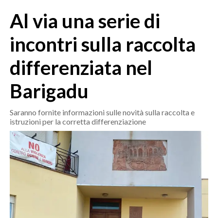
MEDIO CAMPIDANO
Al via una serie di
ORISTANO E PROVINCIA
SASSARI E PROVINCIA
incontri sulla raccolta
GALLURA
differenziata nel
NUORO E PROVINCIA
OGLIASTRA
Barigadu
AGENDA
Saranno fornite informazioni sulle novità sulla raccolta e
CRONACA
istruzioni per la corretta differenziazione
ITALIA
MONDO
POLITICA
ECONOMIA
SERVIZI ALLE IMPRESE