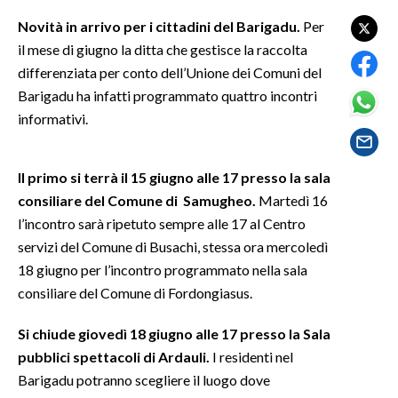
Novità in arrivo per i cittadini del Barigadu.
Per
SPETTACOLI
il mese di giugno la ditta che gestisce la raccolta
differenziata per conto dell’Unione dei Comuni del
GOSSIP
Barigadu ha infatti programmato quattro incontri
informativi.
SALUTE
SARDEGNA TURISMO
Il primo si terrà il 15 giugno alle 17 presso la sala
consiliare del Comune di Samugheo.
Martedì 16
SARDI NEL MONDO
l’incontro sarà ripetuto sempre alle 17 al Centro
NOTIZIE
servizi del Comune di Busachi, stessa ora mercoledì
EVENTI
18 giugno per l’incontro programmato nella sala
consiliare del Comune di Fordongiasus.
#CARAUNIONE
Si chiude giovedì 18 giugno alle 17 presso la Sala
3 MINUTI CON
pubblici spettacoli di Ardauli.
I residenti nel
Barigadu potranno scegliere il luogo dove
INSULARITÀ