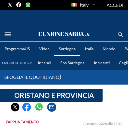
Italy
ACCEDI
METEO
ProgrammaUS
Video
Sardegna
Italia
Mondo
Po
COMUNI AL VOTO
Incendi
Sos Sardegna
Incidenti
Cagli
TEMI CALDI DI OGGI:
VIDEO
SFOGLIA IL QUOTIDIANO
FOTO
ORISTANO E PROVINCIA
CRONACA SARDEGNA
CAGLIARI
PROVINCIA DI CAGLIARI
SULCIS IGLESIENTE
L’APPUNTAMENTO
12 maggio 2026 alle 15:50