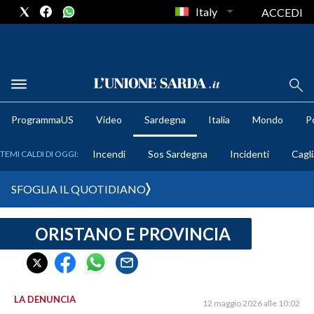
Italy
ACCEDI
METEO
ProgrammaUS
Video
Sardegna
Italia
Mondo
Po
COMUNI AL VOTO
Incendi
Sos Sardegna
Incidenti
Cagli
TEMI CALDI DI OGGI:
VIDEO
SFOGLIA IL QUOTIDIANO
FOTO
ORISTANO E PROVINCIA
CRONACA SARDEGNA
CAGLIARI
PROVINCIA DI CAGLIARI
SULCIS IGLESIENTE
LA DENUNCIA
12 maggio 2026 alle 10:02