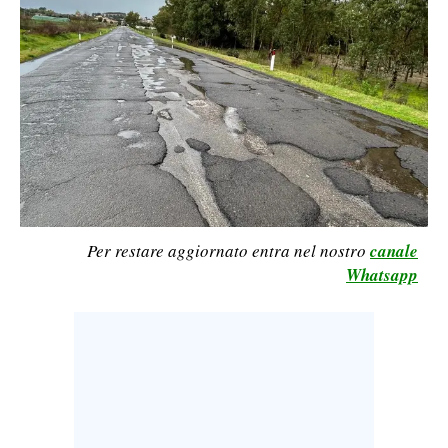
LAVORO
BANDI
SPORT IN SARDEGNA
SPORT
RISULTATI E CLASSIFICHE
CALCIO
CALCIO REGIONALE
Per restare aggiornato entra nel nostro
canale
Whatsapp
BASKET
VOLLEY
MOTORI
TENNIS
ALTRI SPORT
CULTURA