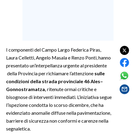
SPETTACOLI
GOSSIP
SALUTE
I componenti del Campo Largo Federica Piras,
SARDEGNA TURISMO
Laura Celletti, Angelo Masala e Renzo Ponti, hanno
presentato un’interpellanza urgente al presidente
SARDI NEL MONDO
della Provincia per richiamare l’attenzione
sulle
condizioni della strada provinciale 46 Ales–
NOTIZIE
Gonnostramatza,
ritenute ormai critiche e
EVENTI
bisognose di interventi immediati. L’iniziativa segue
l’ispezione condotta lo scorso dicembre, che ha
#CARAUNIONE
evidenziato anomalie diffuse nella pavimentazione,
3 MINUTI CON
barriere di sicurezza non conformi e carenze nella
segnaletica.
INSULARITÀ