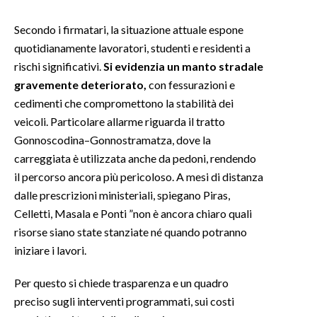
Secondo i firmatari, la situazione attuale espone
INFO AZIENDE
quotidianamente lavoratori, studenti e residenti a
ABBONATI
rischi significativi.
Si evidenzia un manto stradale
ANNUNCI
gravemente deteriorato,
con fessurazioni e
NECROLOGI
cedimenti che compromettono la stabilità dei
PUBBLICITÀ
veicoli. Particolare allarme riguarda il tratto
SPIAGGE
Gonnoscodina–Gonnostramatza, dove la
carreggiata è utilizzata anche da pedoni, rendendo
STORE
il percorso ancora più pericoloso. A mesi di distanza
dalle prescrizioni ministeriali, spiegano Piras,
Celletti, Masala e Ponti ”non è ancora chiaro quali
risorse siano state stanziate né quando potranno
iniziare i lavori.
Per questo si chiede trasparenza e un quadro
preciso sugli interventi programmati, sui costi