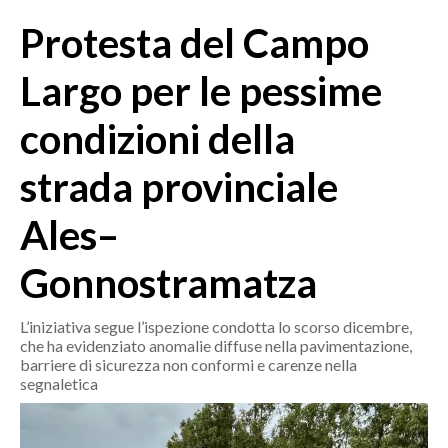
MEDIO CAMPIDANO
Protesta del Campo
ORISTANO E PROVINCIA
SASSARI E PROVINCIA
Largo per le pessime
GALLURA
condizioni della
NUORO E PROVINCIA
OGLIASTRA
strada provinciale
AGENDA
Ales–
CRONACA
Gonnostramatza
ITALIA
MONDO
L’iniziativa segue l’ispezione condotta lo scorso dicembre,
che ha evidenziato anomalie diffuse nella pavimentazione,
POLITICA
barriere di sicurezza non conformi e carenze nella
segnaletica
ECONOMIA
SERVIZI ALLE IMPRESE