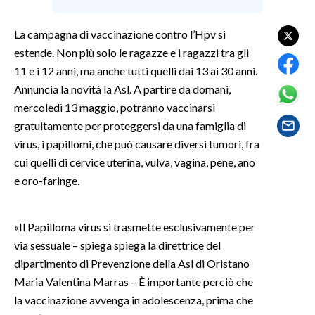
SPETTACOLI
La campagna di vaccinazione contro l’Hpv si
estende. Non più solo le ragazze e i ragazzi tra gli
GOSSIP
11 e i 12 anni, ma anche tutti quelli dai 13 ai 30 anni.
Annuncia la novità la Asl. A partire da domani,
SALUTE
mercoledì 13 maggio, potranno vaccinarsi
gratuitamente per proteggersi da una famiglia di
SARDEGNA TURISMO
virus, i papillomi, che può causare diversi tumori, fra
cui quelli di cervice uterina, vulva, vagina, pene, ano
SARDI NEL MONDO
e oro-faringe.
NOTIZIE
EVENTI
«Il Papilloma virus si trasmette esclusivamente per
#CARAUNIONE
via sessuale – spiega spiega la direttrice del
dipartimento di Prevenzione della Asl di Oristano
3 MINUTI CON
Maria Valentina Marras – È importante perciò che
la vaccinazione avvenga in adolescenza, prima che
INSULARITÀ