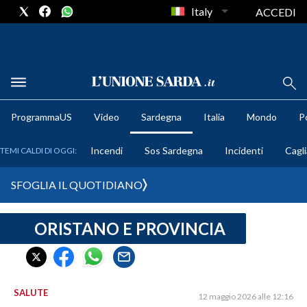
Italy
ACCEDI
METEO
ProgrammaUS
Video
Sardegna
Italia
Mondo
Po
COMUNI AL VOTO
Incendi
Sos Sardegna
Incidenti
Cagli
TEMI CALDI DI OGGI:
VIDEO
SFOGLIA IL QUOTIDIANO
FOTO
ORISTANO E PROVINCIA
CRONACA SARDEGNA
CAGLIARI
PROVINCIA DI CAGLIARI
SULCIS IGLESIENTE
SALUTE
12 maggio 2026 alle 12:16