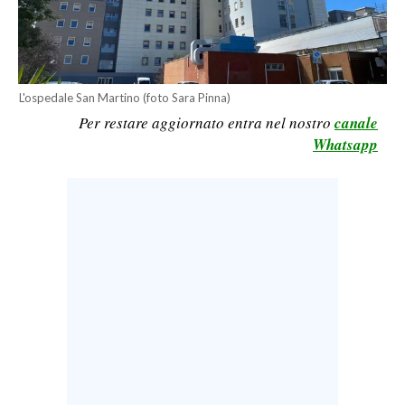
LAVORO
BANDI
SPORT IN SARDEGNA
L'ospedale San Martino (foto Sara Pinna)
Per restare aggiornato entra nel nostro
canale
SPORT
Whatsapp
RISULTATI E CLASSIFICHE
CALCIO
CALCIO REGIONALE
BASKET
VOLLEY
MOTORI
TENNIS
ALTRI SPORT
CULTURA