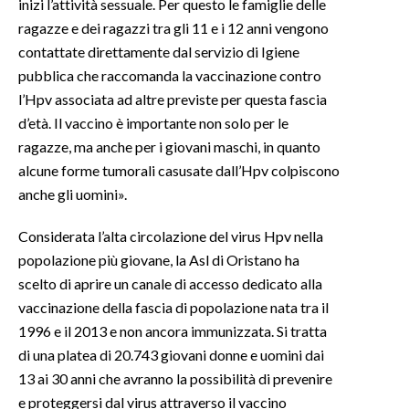
inizi l’attività sessuale. Per questo le famiglie delle
ragazze e dei ragazzi tra gli 11 e i 12 anni vengono
INFO AZIENDE
contattate direttamente dal servizio di Igiene
ABBONATI
pubblica che raccomanda la vaccinazione contro
ANNUNCI
l’Hpv associata ad altre previste per questa fascia
d’età. Il vaccino è importante non solo per le
NECROLOGI
ragazze, ma anche per i giovani maschi, in quanto
PUBBLICITÀ
alcune forme tumorali casusate dall’Hpv colpiscono
SPIAGGE
anche gli uomini».
STORE
Considerata l’alta circolazione del virus Hpv nella
popolazione più giovane, la Asl di Oristano ha
scelto di aprire un canale di accesso dedicato alla
vaccinazione della fascia di popolazione nata tra il
1996 e il 2013 e non ancora immunizzata. Si tratta
di una platea di 20.743 giovani donne e uomini dai
13 ai 30 anni che avranno la possibilità di prevenire
e proteggersi dal virus attraverso il vaccino