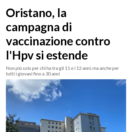
MEDIO CAMPIDANO
Oristano, la
ORISTANO E PROVINCIA
SASSARI E PROVINCIA
campagna di
GALLURA
vaccinazione contro
NUORO E PROVINCIA
OGLIASTRA
l'Hpv si estende
AGENDA
Non più solo per chi ha tra gli 11 e i 12 anni, ma anche per
CRONACA
tutti i giovani fino a 30 anni
ITALIA
MONDO
POLITICA
ECONOMIA
SERVIZI ALLE IMPRESE