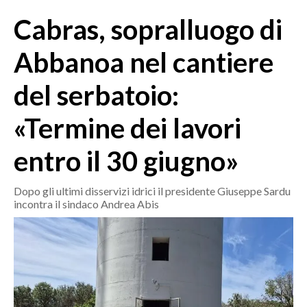
MEDIO CAMPIDANO
Cabras, sopralluogo di
ORISTANO E PROVINCIA
SASSARI E PROVINCIA
Abbanoa nel cantiere
GALLURA
del serbatoio:
NUORO E PROVINCIA
OGLIASTRA
«Termine dei lavori
AGENDA
entro il 30 giugno»
CRONACA
ITALIA
Dopo gli ultimi disservizi idrici il presidente Giuseppe Sardu
incontra il sindaco Andrea Abis
MONDO
POLITICA
ECONOMIA
SERVIZI ALLE IMPRESE