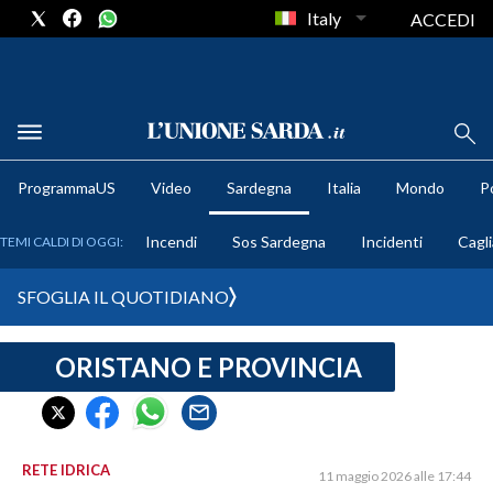
Italy
ACCEDI
METEO
ProgrammaUS
Video
Sardegna
Italia
Mondo
Po
COMUNI AL VOTO
Incendi
Sos Sardegna
Incidenti
Cagli
TEMI CALDI DI OGGI:
VIDEO
SFOGLIA IL QUOTIDIANO
FOTO
ORISTANO E PROVINCIA
CRONACA SARDEGNA
CAGLIARI
PROVINCIA DI CAGLIARI
SULCIS IGLESIENTE
RETE IDRICA
11 maggio 2026 alle 17:44