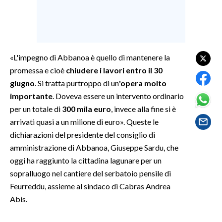
SPETTACOLI
GOSSIP
«L'impegno di Abbanoa è quello di mantenere la
SALUTE
promessa e cioè
chiudere i lavori entro il 30
giugno
. Si tratta purtroppo di un
'opera molto
SARDEGNA TURISMO
importante
. Doveva essere un intervento ordinario
per un totale di
300 mila euro
, invece alla fine si è
SARDI NEL MONDO
arrivati quasi a un milione di euro». Queste le
NOTIZIE
dichiarazioni del presidente del consiglio di
amministrazione di Abbanoa, Giuseppe Sardu, che
EVENTI
oggi ha raggiunto la cittadina lagunare per un
#CARAUNIONE
sopralluogo nel cantiere del serbatoio pensile di
Feurreddu, assieme al sindaco di Cabras Andrea
3 MINUTI CON
Abis.
INSULARITÀ