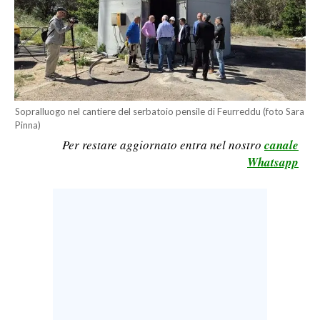
LAVORO
BANDI
SPORT IN SARDEGNA
SPORT
Sopralluogo nel cantiere del serbatoio pensile di Feurreddu (foto Sara
Pinna)
RISULTATI E CLASSIFICHE
Per restare aggiornato entra nel nostro
canale
CALCIO
Whatsapp
CALCIO REGIONALE
BASKET
VOLLEY
MOTORI
TENNIS
ALTRI SPORT
CULTURA