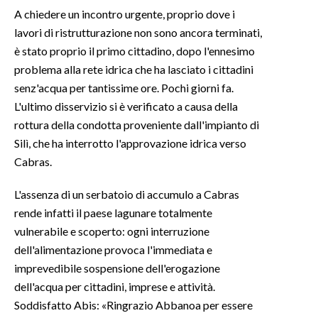
A chiedere un incontro urgente, proprio dove i
INFO AZIENDE
lavori di ristrutturazione non sono ancora terminati,
è stato proprio il primo cittadino, dopo l'ennesimo
ABBONATI
problema alla rete idrica che ha lasciato i cittadini
ANNUNCI
senz'acqua per tantissime ore. Pochi giorni fa.
NECROLOGI
L'ultimo disservizio si è verificato a causa della
PUBBLICITÀ
rottura della condotta proveniente dall'impianto di
SPIAGGE
Silì, che ha interrotto l'approvazione idrica verso
STORE
Cabras.
L'assenza di un serbatoio di accumulo a Cabras
rende infatti il ​​paese lagunare totalmente
vulnerabile e scoperto: ogni interruzione
dell'alimentazione provoca l'immediata e
imprevedibile sospensione dell'erogazione
dell'acqua per cittadini, imprese e attività.
Soddisfatto Abis: «Ringrazio Abbanoa per essere