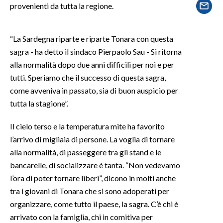
provenienti da tutta la regione.
SPETTACOLI
“La Sardegna riparte e riparte Tonara con questa
GOSSIP
sagra - ha detto il sindaco Pierpaolo Sau - Si ritorna
alla normalità dopo due anni difficili per noi e per
SALUTE
tutti. Speriamo che il successo di questa sagra,
come avveniva in passato, sia di buon auspicio per
SARDEGNA TURISMO
tutta la stagione”.
SARDI NEL MONDO
Il cielo terso e la temperatura mite ha favorito
NOTIZIE
l’arrivo di migliaia di persone. La voglia di tornare
EVENTI
alla normalità, di passeggere tra gli stand e le
bancarelle, di socializzare è tanta. “Non vedevamo
#CARAUNIONE
l’ora di poter tornare liberi”, dicono in molti anche
tra i giovani di Tonara che si sono adoperati per
3 MINUTI CON
organizzare, come tutto il paese, la sagra. C’è chi è
arrivato con la famiglia, chi in comitiva per
INSULARITÀ