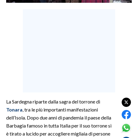
LAVORO
BANDI
SPORT IN SARDEGNA
SPORT
RISULTATI E CLASSIFICHE
CALCIO
CALCIO REGIONALE
BASKET
VOLLEY
La Sardegna riparte dalla sagra del torrone di
MOTORI
Tonara
, tra le più importanti manifestazioni
TENNIS
dell’Isola. Dopo due anni di pandemia il paese della
ALTRI SPORT
Barbagia famoso in tutta Italia per il suo torrone si
è tirato a lucido per accogliere migliaia di persone
CULTURA