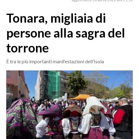
MEDIO CAMPIDANO
ORISTANO E PROVINCIA
Tonara, migliaia di
SASSARI E PROVINCIA
persone alla sagra del
GALLURA
NUORO E PROVINCIA
torrone
OGLIASTRA
AGENDA
È tra le più importanti manifestazioni dell’Isola
CRONACA
ITALIA
MONDO
POLITICA
ECONOMIA
SERVIZI ALLE IMPRESE