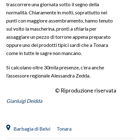
trascorrere una giornata sotto il segno della
normalità. Chiaramente in molti, soprattutto nei
INFO AZIENDE
punti con maggiore assembramento, hanno tenuto
ABBONATI
sul volto la mascherina, pronti a sfilarla per
ANNUNCI
assaggiare un pezzo di torrone appena preparato
NECROLOGI
oppure uno dei prodotti tipici sardi che a Tonara
PUBBLICITÀ
come in tutte le sagre non mancano.
SPIAGGE
Si calcolano oltre 30mila presenze, c’era anche
STORE
l’assessore regionale Alessandra Zedda.
© Riproduzione riservata
Gianluigi Deidda
Barbagia di Belvì
Tonara