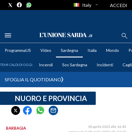
Italy
ACCEDI
METEO
ProgrammaUS
Video
Sardegna
Italia
Mondo
Po
COMUNI AL VOTO
Incendi
Sos Sardegna
Incidenti
Cagli
TEMI CALDI DI OGGI:
VIDEO
SFOGLIA IL QUOTIDIANO
FOTO
NUORO E PROVINCIA
CRONACA SARDEGNA
CAGLIARI
PROVINCIA DI CAGLIARI
SULCIS IGLESIENTE
18 aprile 2022 alle 16:43
BARBAGIA
aggiornato il 18 aprile 2022 alle 21:10