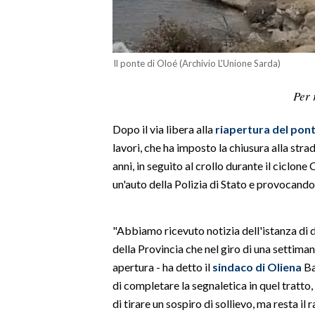
LAVORO
BANDI
Il ponte di Oloé (Archivio L'Unione Sarda)
SPORT IN SARDEGNA
Per 
SPORT
Dopo il via libera alla
riapertura del pont
RISULTATI E CLASSIFICHE
lavori, che ha imposto la chiusura alla stra
CALCIO
anni, in seguito al crollo durante il ciclo
CALCIO REGIONALE
un'auto della Polizia di Stato e provocando
BASKET
VOLLEY
"Abbiamo ricevuto notizia dell'istanza di
MOTORI
della Provincia che nel giro di una settiman
TENNIS
apertura - ha detto il
sindaco di Oliena
Ba
ALTRI SPORT
di completare la segnaletica in quel tratto,
di tirare un sospiro di sollievo, ma resta il
CULTURA