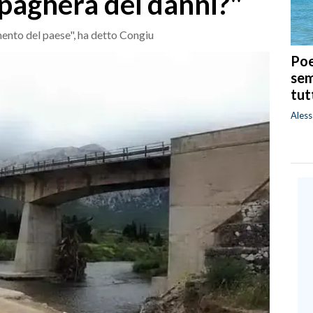
ripagherà dei danni?"
mento del paese", ha detto Congiu
Poe
sem
tut
Ales