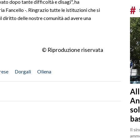
vato dopo tante difficoltà e disagi", ha
#
 Fancello -. Ringrazio tutte le istituzioni che si
l diritto delle nostre comunità ad avere una
© Riproduzione riservata
rese
Dorgali
Oliena
All
Ann
so
ba
Il si
ammo