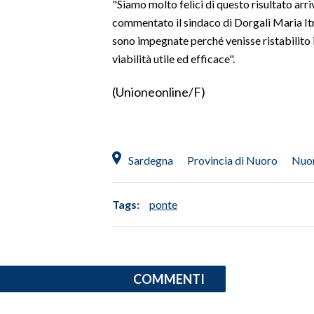
"Siamo molto felici di questo risultato arri
commentato il sindaco di Dorgali Maria Itria
INFO AZIENDE
sono impegnate perché venisse ristabilito i
ABBONATI
viabilità utile ed efficace".
ANNUNCI
(Unioneonline/F)
NECROLOGI
PUBBLICITÀ
SPIAGGE
STORE
Sardegna
Provincia di Nuoro
Nuo
Tags:
ponte
COMMENTI