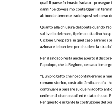
quali il paese è rimasto isolato - prosegue i
danni? Se dovessimo conteggiarli in term
SPETTACOLI
abbondantemente i soldi spesi nel corso deg
GOSSIP
Quanto alla chiusura del ponte quando l'a
sul livello del mare, il primo cittadino ha sp
SALUTE
Ciclone Creopatra, in quel caso saremo i pr
azionare le barriere per chiudere la strada"
SARDEGNA TURISMO
Per il sindaco resta anche aperto il discor
SARDI NEL MONDO
Papalope, che la Regione, cessata l'emerge
NOTIZIE
EVENTI
"È un progetto che noi continueremo a ma
romano storico, costruito 2mila anni fa - h
#CARAUNIONE
continuare a passare su quel viadotto antico:
cedimenti ci sono stati ed è stato chiuso. È
3 MINUTI CON
Per questo è urgente la costruzione del pon
INSULARITÀ