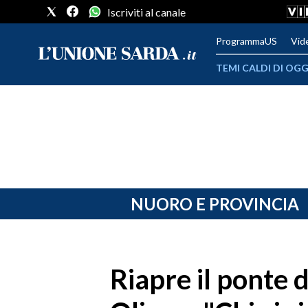
Iscriviti al canale
ProgrammaUS
Vid
TEMI CALDI DI OGG
METEO
COMUNI AL VOTO
VIDEO
FOTO
NUORO E PROVINCIA
CRONACA SARDEGNA
CAGLIARI
Riapre il ponte d
PROVINCIA DI CAGLIARI
SULCIS IGLESIENTE