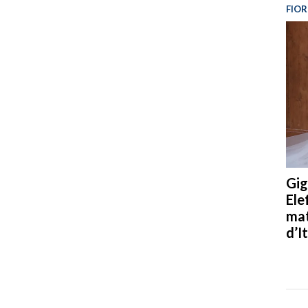
FIOR
Gig
Ele
mat
d’It