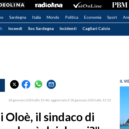
eo
Sardegna
Italia
Mondo
Politica
Economia
Sport
An
I:
Incendi
Sos Sardegna
Incidenti
Cagliari Calcio
IL V
18 gennaio 2020 alle 13:40
aggiornato il 18 gennaio 2020 alle 13:52
i Oloè, il sindaco di