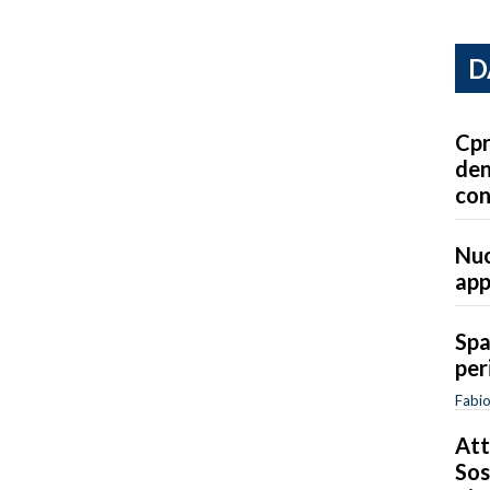
D
Cpr
den
con
Nuo
ap
Spa
per
Fabi
Att
Sos