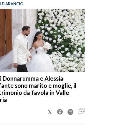
I D’ARANCIO
i Donnarumma e Alessia
fante sono marito e moglie, il
rimonio da favola in Valle
ria