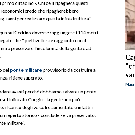
l primo cittadino -. Chi ce li ripagherà questi
ini economici credo che ripagherebbero
li anni per realizzare questa infrastruttura".
cqua sul Cedrino dovesse raggiungere i 114 metri
iegato che "quel livello si è raggiunto con il
imi a preservare l'incolumità della gente e ad
Ca
.
"c
so del
ponte militare
provvisorio da costruire a
sa
nza, ritiene superato.
Mauri
ndare avanti perché dobbiamo salvare un ponte
a sottolineato Congiu - la gente non può
 il carico degli veicoli è aumentato e infatti i
 un reperto storico - conclude - e va preservato.
te militare".