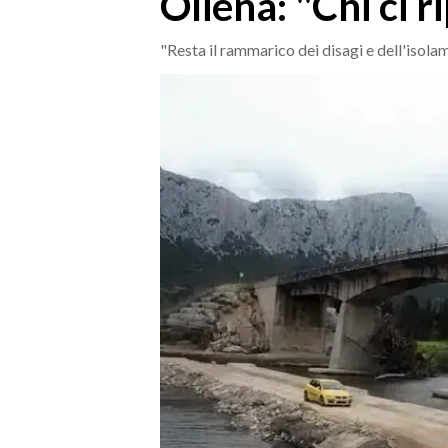
Oliena: "Chi ci 
MEDIO CAMPIDANO
ORISTANO E PROVINCIA
"Resta il rammarico dei disagi e dell'isola
SASSARI E PROVINCIA
GALLURA
NUORO E PROVINCIA
OGLIASTRA
AGENDA
CRONACA
ITALIA
MONDO
POLITICA
ECONOMIA
SERVIZI ALLE IMPRESE