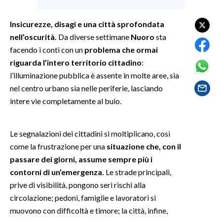
SPETTACOLI
Insicurezze, disagi e una città sprofondata
nell’oscurità.
Da diverse settimane
Nuoro
sta
GOSSIP
facendo i conti con un
problema che ormai
riguarda l’intero territorio cittadino
:
SALUTE
l’illuminazione pubblica è assente in molte aree, sia
nel centro urbano sia nelle periferie, lasciando
SARDEGNA TURISMO
intere vie completamente al buio.
SARDI NEL MONDO
NOTIZIE
Le segnalazioni dei cittadini si moltiplicano, così
come la frustrazione per una
situazione che, con il
EVENTI
passare dei giorni, assume sempre più i
#CARAUNIONE
contorni di un’emergenza.
Le strade principali,
prive di visibilità, pongono seri rischi alla
3 MINUTI CON
circolazione; pedoni, famiglie e lavoratori si
muovono con difficoltà e timore; la città, infine,
INSULARITÀ