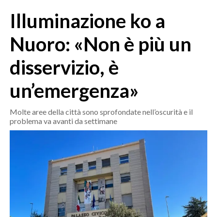
MEDIO CAMPIDANO
Illuminazione ko a
ORISTANO E PROVINCIA
SASSARI E PROVINCIA
Nuoro: «Non è più un
GALLURA
disservizio, è
NUORO E PROVINCIA
OGLIASTRA
un’emergenza»
AGENDA
Molte aree della città sono sprofondate nell’oscurità e il
CRONACA
problema va avanti da settimane
ITALIA
MONDO
POLITICA
ECONOMIA
SERVIZI ALLE IMPRESE