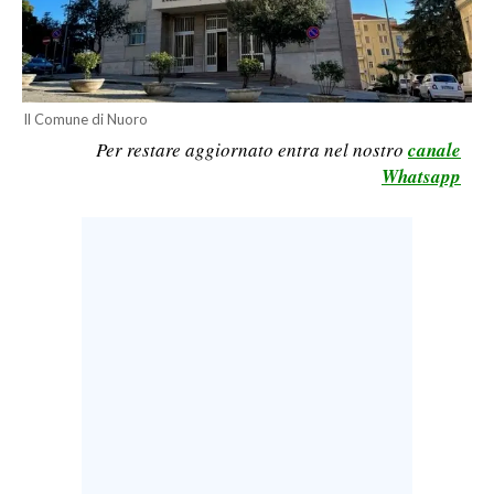
LAVORO
BANDI
SPORT IN SARDEGNA
Il Comune di Nuoro
Per restare aggiornato entra nel nostro
canale
SPORT
Whatsapp
RISULTATI E CLASSIFICHE
CALCIO
CALCIO REGIONALE
BASKET
VOLLEY
MOTORI
TENNIS
ALTRI SPORT
CULTURA