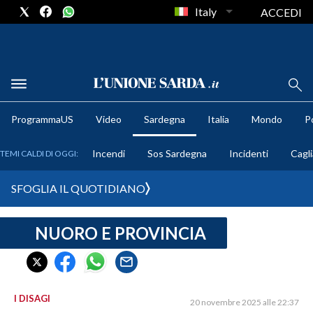
Italy
ACCEDI
METEO
ProgrammaUS
Video
Sardegna
Italia
Mondo
Po
COMUNI AL VOTO
Incendi
Sos Sardegna
Incidenti
Cagli
TEMI CALDI DI OGGI:
VIDEO
SFOGLIA IL QUOTIDIANO
FOTO
NUORO E PROVINCIA
CRONACA SARDEGNA
CAGLIARI
PROVINCIA DI CAGLIARI
SULCIS IGLESIENTE
I DISAGI
20 novembre 2025 alle 22:37