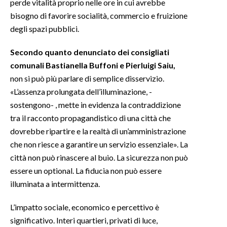
perde vitalità proprio nelle ore in cui avrebbe
bisogno di favorire socialità, commercio e fruizione
INFO AZIENDE
degli spazi pubblici.
ABBONATI
Secondo quanto denunciato dei consigliati
ANNUNCI
comunali Bastianella Buffoni e Pierluigi Saiu,
NECROLOGI
non si può più parlare di semplice disservizio.
PUBBLICITÀ
«L’assenza prolungata dell’illuminazione, -
SPIAGGE
sostengono- , mette in evidenza la contraddizione
STORE
tra il racconto propagandistico di una città che
dovrebbe ripartire e la realtà di un’amministrazione
che non riesce a garantire un servizio essenziale». La
città non può rinascere al buio. La sicurezza non può
essere un optional. La fiducia non può essere
illuminata a intermittenza.
L’impatto sociale, economico e percettivo è
significativo. Interi quartieri, privati di luce,