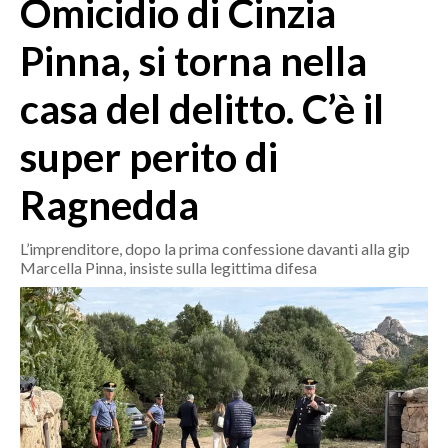
Omicidio di Cinzia
MEDIO CAMPIDANO
ORISTANO E PROVINCIA
Pinna, si torna nella
SASSARI E PROVINCIA
casa del delitto. C’è il
GALLURA
NUORO E PROVINCIA
super perito di
OGLIASTRA
AGENDA
Ragnedda
CRONACA
L’imprenditore, dopo la prima confessione davanti alla gip
Marcella Pinna, insiste sulla legittima difesa
ITALIA
MONDO
POLITICA
ECONOMIA
SERVIZI ALLE IMPRESE