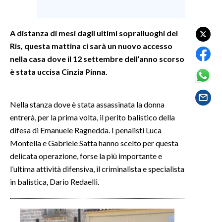
SPETTACOLI
A distanza di mesi dagli ultimi sopralluoghi del
Ris, questa mattina ci sarà un nuovo accesso
GOSSIP
nella casa dove il 12 settembre dell’anno scorso
SALUTE
è stata uccisa Cinzia Pinna.
SARDEGNA TURISMO
Nella stanza dove è stata assassinata la donna
entrerà, per la prima volta, il perito balistico della
SARDI NEL MONDO
difesa di Emanuele Ragnedda. I penalisti Luca
NOTIZIE
Montella e Gabriele Satta hanno scelto per questa
EVENTI
delicata operazione, forse la più importante e
l’ultima attività difensiva, il criminalista e specialista
#CARAUNIONE
in balistica, Dario Redaelli.
3 MINUTI CON
INSULARITÀ