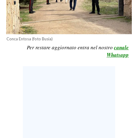
LAVORO
BANDI
SPORT IN SARDEGNA
Conca Entosa (foto Busia)
Per restare aggiornato entra nel nostro
canale
SPORT
Whatsapp
RISULTATI E CLASSIFICHE
CALCIO
CALCIO REGIONALE
BASKET
VOLLEY
MOTORI
TENNIS
ALTRI SPORT
CULTURA