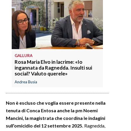
INFO AZIENDE
ABBONATI
ANNUNCI
NECROLOGI
PUBBLICITÀ
GALLURA
SPIAGGE
Rosa Maria Elvo in lacrime: «Io
STORE
ingannata da Ragnedda. Insulti sui
social? Valuto querele»
Andrea Busia
Non è escluso che voglia essere presente nella
tenuta di Conca Entosa anche la pm Noemi
Mancini, la magistrata che coordina le indagini
sull’omicidio del 12 settembre 2025.
Ragnedda,