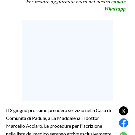
Per restare aggiornato entra nel nostro
canale
Whatsapp
LAVORO
BANDI
SPORT IN SARDEGNA
SPORT
RISULTATI E CLASSIFICHE
CALCIO
CALCIO REGIONALE
BASKET
VOLLEY
MOTORI
Il 3 giugno prossimo prenderà servizio nella Casa di
TENNIS
Comunità di Padule, a La Maddalena, il dottor
ALTRI SPORT
Marcello Acciaro. Le procedure per l'iscrizione
nelle liste del medico saranno attive esclusivamente
CULTURA