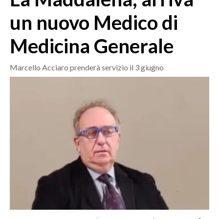
MEDIO CAMPIDANO
un nuovo Medico di
ORISTANO E PROVINCIA
SASSARI E PROVINCIA
Medicina Generale
GALLURA
NUORO E PROVINCIA
Marcello Acciaro prenderà servizio il 3 giugno
OGLIASTRA
AGENDA
CRONACA
ITALIA
MONDO
POLITICA
ECONOMIA
SERVIZI ALLE IMPRESE