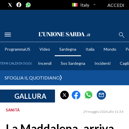
Italy
ACCEDI
METEO
ProgrammaUS
Video
Sardegna
Italia
Mondo
Po
COMUNI AL VOTO
Incendi
Sos Sardegna
Incidenti
Cagli
TEMI CALDI DI OGGI:
VIDEO
SFOGLIA IL QUOTIDIANO
FOTO
GALLURA
CRONACA SARDEGNA
CAGLIARI
SANITÀ
29 maggio 2026 alle 11:34
PROVINCIA DI CAGLIARI
SULCIS IGLESIENTE
La Maddalena, arriva