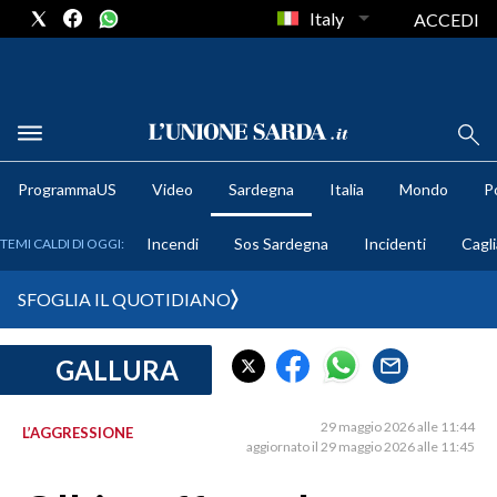
Italy
ACCEDI
METEO
ProgrammaUS
Video
Sardegna
Italia
Mondo
Po
COMUNI AL VOTO
Incendi
Sos Sardegna
Incidenti
Cagli
TEMI CALDI DI OGGI:
VIDEO
SFOGLIA IL QUOTIDIANO
FOTO
GALLURA
CRONACA SARDEGNA
CAGLIARI
29 maggio 2026 alle 11:44
L’AGGRESSIONE
PROVINCIA DI CAGLIARI
aggiornato il 29 maggio 2026 alle 11:45
SULCIS IGLESIENTE