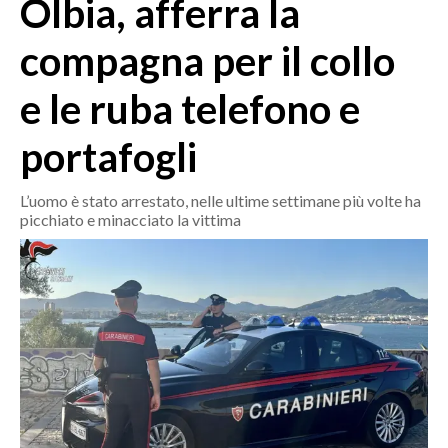
Olbia, afferra la
MEDIO CAMPIDANO
ORISTANO E PROVINCIA
compagna per il collo
SASSARI E PROVINCIA
e le ruba telefono e
GALLURA
NUORO E PROVINCIA
portafogli
OGLIASTRA
AGENDA
L’uomo è stato arrestato, nelle ultime settimane più volte ha
picchiato e minacciato la vittima
CRONACA
ITALIA
MONDO
POLITICA
ECONOMIA
SERVIZI ALLE IMPRESE