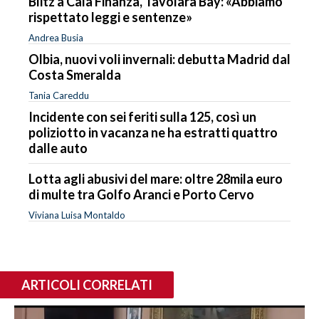
Blitz a Cala Finanza, Tavolara Bay: «Abbiamo
rispettato leggi e sentenze»
Andrea Busia
Olbia, nuovi voli invernali: debutta Madrid dal
Costa Smeralda
Tania Careddu
Incidente con sei feriti sulla 125, così un
poliziotto in vacanza ne ha estratti quattro
dalle auto
Lotta agli abusivi del mare: oltre 28mila euro
di multe tra Golfo Aranci e Porto Cervo
Viviana Luisa Montaldo
ARTICOLI CORRELATI