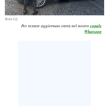
LAVORO
BANDI
(foto Cc)
Per restare aggiornato entra nel nostro
canale
SPORT IN SARDEGNA
Whatsapp
SPORT
RISULTATI E CLASSIFICHE
CALCIO
CALCIO REGIONALE
BASKET
VOLLEY
MOTORI
TENNIS
ALTRI SPORT
CULTURA