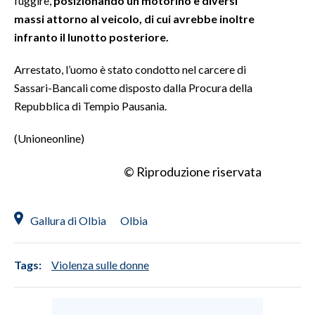
fuggire,
posizionando un motorino e diversi
massi attorno al veicolo, di cui avrebbe inoltre
INFO AZIENDE
infranto il lunotto posteriore.
ABBONATI
Arrestato, l’uomo è stato condotto nel carcere di
ANNUNCI
Sassari-Bancali come disposto dalla Procura della
NECROLOGI
Repubblica di Tempio Pausania.
PUBBLICITÀ
(Unioneonline)
SPIAGGE
STORE
© Riproduzione riservata
Gallura di Olbia
Olbia
Tags:
Violenza sulle donne