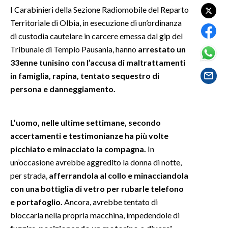
I Carabinieri della Sezione Radiomobile del Reparto
Territoriale di Olbia, in esecuzione di un’ordinanza
SPETTACOLI
di custodia cautelare in carcere emessa dal gip del
GOSSIP
Tribunale di Tempio Pausania, hanno
arrestato un
33enne tunisino con l’accusa di maltrattamenti
SALUTE
in famiglia, rapina, tentato sequestro di
persona e danneggiamento.
SARDEGNA TURISMO
SARDI NEL MONDO
L’uomo, nelle ultime settimane, secondo
accertamenti e testimonianze ha più volte
NOTIZIE
picchiato e minacciato la compagna.
In
EVENTI
un’occasione avrebbe aggredito la donna di notte,
per strada,
afferrandola al collo e minacciandola
#CARAUNIONE
con una bottiglia di vetro per rubarle telefono
3 MINUTI CON
e portafoglio.
Ancora, avrebbe tentato di
bloccarla nella propria macchina, impedendole di
INSULARITÀ