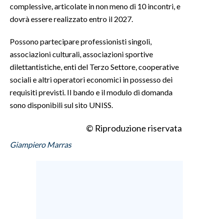
complessive, articolate in non meno di 10 incontri, e
dovrà essere realizzato entro il 2027.
INFO AZIENDE
ABBONATI
Possono partecipare professionisti singoli,
ANNUNCI
associazioni culturali, associazioni sportive
dilettantistiche, enti del Terzo Settore, cooperative
NECROLOGI
sociali e altri operatori economici in possesso dei
PUBBLICITÀ
requisiti previsti. Il bando e il modulo di domanda
SPIAGGE
sono disponibili sul sito UNISS.
STORE
© Riproduzione riservata
Giampiero Marras