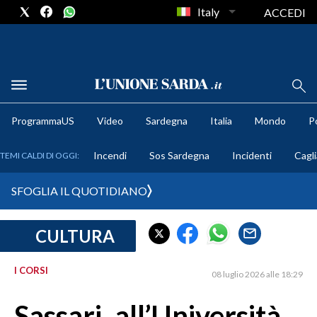
Italy
ACCEDI
METEO
ProgrammaUS
Video
Sardegna
Italia
Mondo
Po
COMUNI AL VOTO
Incendi
Sos Sardegna
Incidenti
Cagli
TEMI CALDI DI OGGI:
VIDEO
SFOGLIA IL QUOTIDIANO
FOTO
CULTURA
CRONACA SARDEGNA
CAGLIARI
I CORSI
08 luglio 2026 alle 18:29
PROVINCIA DI CAGLIARI
SULCIS IGLESIENTE
Sassari, all’Università