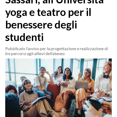
MEDIO CAMPIDANO
yoga e teatro per il
ORISTANO E PROVINCIA
SASSARI E PROVINCIA
benessere degli
GALLURA
studenti
NUORO E PROVINCIA
OGLIASTRA
Pubblicato l’avviso per la progettazione e realizzazione di
AGENDA
tre percorsi agli allievi dell’ateneo
CRONACA
ITALIA
MONDO
POLITICA
ECONOMIA
SERVIZI ALLE IMPRESE