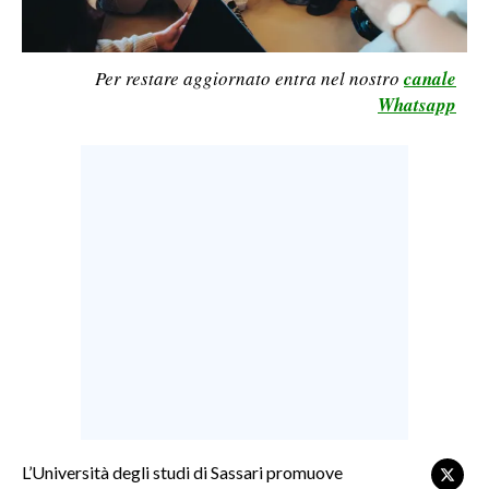
LAVORO
BANDI
Per restare aggiornato entra nel nostro
canale
Whatsapp
SPORT IN SARDEGNA
SPORT
RISULTATI E CLASSIFICHE
CALCIO
CALCIO REGIONALE
BASKET
VOLLEY
MOTORI
TENNIS
ALTRI SPORT
L’Università degli studi di Sassari promuove
CULTURA