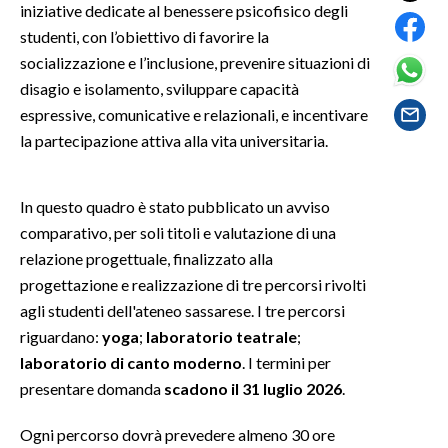
iniziative dedicate al benessere psicofisico degli
studenti, con l’obiettivo di favorire la
SPETTACOLI
socializzazione e l’inclusione, prevenire situazioni di
disagio e isolamento, sviluppare capacità
GOSSIP
espressive, comunicative e relazionali, e incentivare
la partecipazione attiva alla vita universitaria.
SALUTE
SARDEGNA TURISMO
In questo quadro è stato pubblicato un avviso
comparativo, per soli titoli e valutazione di una
SARDI NEL MONDO
relazione progettuale, finalizzato alla
NOTIZIE
progettazione e realizzazione di tre percorsi rivolti
EVENTI
agli studenti dell'ateneo sassarese. I tre percorsi
riguardano:
yoga
;
laboratorio teatrale
;
#CARAUNIONE
laboratorio di canto moderno
. I termini per
presentare domanda
scadono il 31 luglio 2026
.
3 MINUTI CON
Ogni percorso dovrà prevedere almeno 30 ore
INSULARITÀ