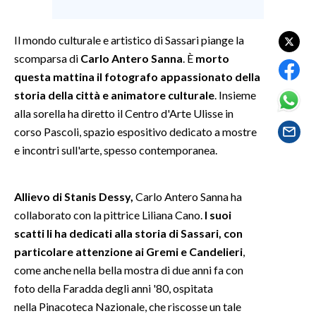
SPETTACOLI
Il mondo culturale e artistico di Sassari piange la
scomparsa di
Carlo Antero Sanna
. È
morto
GOSSIP
questa mattina il fotografo appassionato della
storia della città e animatore culturale
. Insieme
SALUTE
alla sorella ha diretto il Centro d'Arte Ulisse in
corso Pascoli, spazio espositivo dedicato a mostre
SARDEGNA TURISMO
e incontri sull'arte, spesso contemporanea.
SARDI NEL MONDO
NOTIZIE
Allievo di Stanis Dessy,
Carlo Antero Sanna ha
EVENTI
collaborato con la pittrice Liliana Cano.
I suoi
scatti li ha dedicati alla storia di Sassari, con
#CARAUNIONE
particolare attenzione ai Gremi e Candelieri
,
come anche nella bella mostra di due anni fa con
3 MINUTI CON
foto della Faradda degli anni '80, ospitata
nella Pinacoteca Nazionale, che riscosse un tale
INSULARITÀ