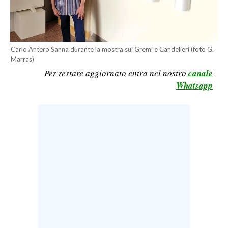
LAVORO
BANDI
Carlo Antero Sanna durante la mostra sui Gremi e Candelieri (foto G.
SPORT IN SARDEGNA
Marras)
Per restare aggiornato entra nel nostro
canale
SPORT
Whatsapp
RISULTATI E CLASSIFICHE
CALCIO
CALCIO REGIONALE
BASKET
VOLLEY
MOTORI
TENNIS
ALTRI SPORT
CULTURA