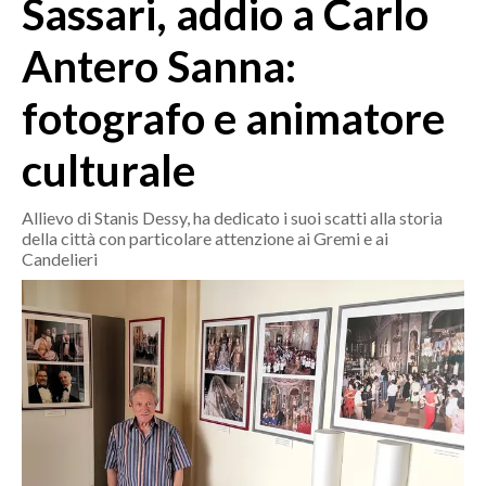
Sassari, addio a Carlo
MEDIO CAMPIDANO
ORISTANO E PROVINCIA
Antero Sanna:
SASSARI E PROVINCIA
fotografo e animatore
GALLURA
NUORO E PROVINCIA
culturale
OGLIASTRA
AGENDA
Allievo di Stanis Dessy, ha dedicato i suoi scatti alla storia
della città con particolare attenzione ai Gremi e ai
CRONACA
Candelieri
ITALIA
MONDO
POLITICA
ECONOMIA
SERVIZI ALLE IMPRESE