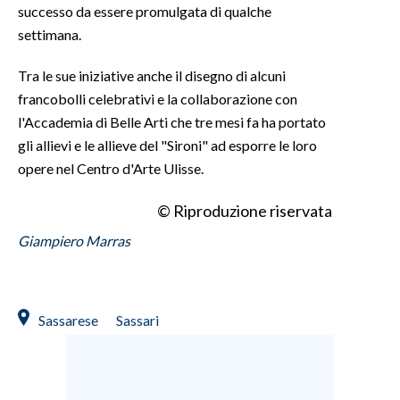
successo da essere promulgata di qualche
settimana.
INFO AZIENDE
ABBONATI
Tra le sue iniziative anche il disegno di alcuni
ANNUNCI
francobolli celebrativi e la collaborazione con
l'Accademia di Belle Arti che tre mesi fa ha portato
NECROLOGI
gli allievi e le allieve del "Sironi" ad esporre le loro
PUBBLICITÀ
opere nel Centro d'Arte Ulisse.
SPIAGGE
STORE
© Riproduzione riservata
Giampiero Marras
Sassarese
Sassari