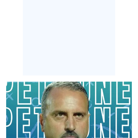
INFO AZIENDE
ABBONATI
ANNUNCI
NECROLOGI
PUBBLICITÀ
SPIAGGE
STORE