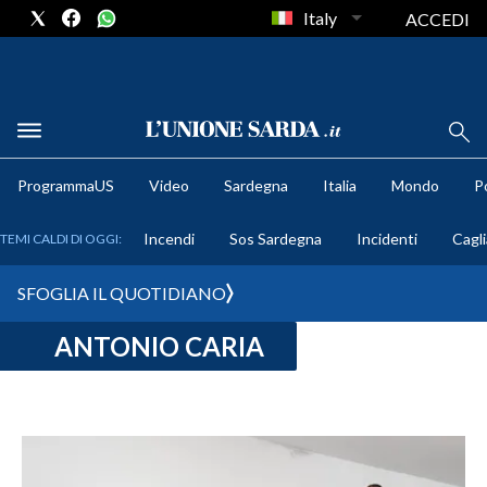
Italy
ACCEDI
METEO
ProgrammaUS
Video
Sardegna
Italia
Mondo
Po
COMUNI AL VOTO
Incendi
Sos Sardegna
Incidenti
Cagli
TEMI CALDI DI OGGI:
VIDEO
SFOGLIA IL QUOTIDIANO
FOTO
ANTONIO CARIA
CRONACA SARDEGNA
CAGLIARI
PROVINCIA DI CAGLIARI
SULCIS IGLESIENTE