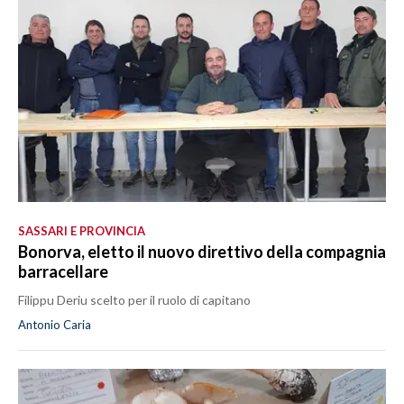
MEDIO CAMPIDANO
ORISTANO E PROVINCIA
SASSARI E PROVINCIA
GALLURA
NUORO E PROVINCIA
OGLIASTRA
AGENDA
CRONACA
SASSARI E PROVINCIA
ITALIA
Bonorva, eletto il nuovo direttivo della compagnia
barracellare
MONDO
Filippu Deriu scelto per il ruolo di capitano
POLITICA
Antonio Caria
ECONOMIA
SERVIZI ALLE IMPRESE