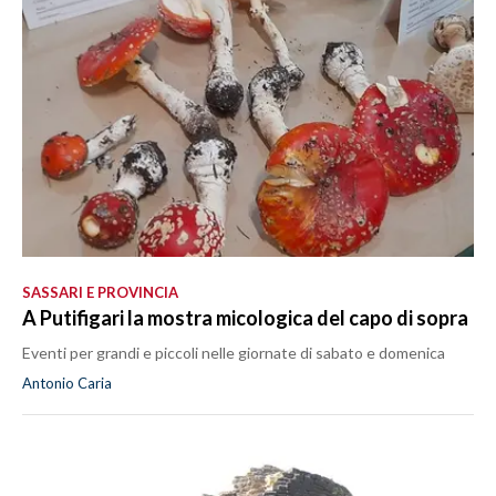
LAVORO
BANDI
SPORT IN SARDEGNA
SPORT
RISULTATI E CLASSIFICHE
CALCIO
CALCIO REGIONALE
SASSARI E PROVINCIA
BASKET
A Putifigari la mostra micologica del capo di sopra
VOLLEY
Eventi per grandi e piccoli nelle giornate di sabato e domenica
MOTORI
Antonio Caria
TENNIS
ALTRI SPORT
CULTURA