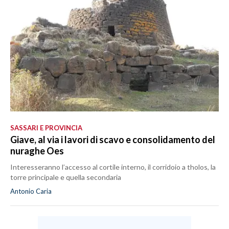
SPETTACOLI
GOSSIP
SALUTE
SARDEGNA TURISMO
SARDI NEL MONDO
SASSARI E PROVINCIA
NOTIZIE
Giave, al via i lavori di scavo e consolidamento del
nuraghe Oes
EVENTI
Interesseranno l’accesso al cortile interno, il corridoio a tholos, la
#CARAUNIONE
torre principale e quella secondaria
Antonio Caria
3 MINUTI CON
INSULARITÀ