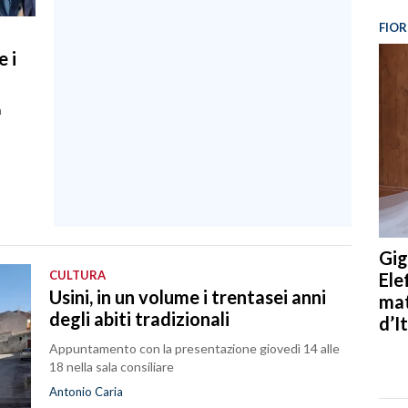
FIOR
 i
n
Gig
CULTURA
Ele
Usini, in un volume i trentasei anni
mat
degli abiti tradizionali
d’It
Appuntamento con la presentazione giovedì 14 alle
18 nella sala consiliare
Antonio Caria