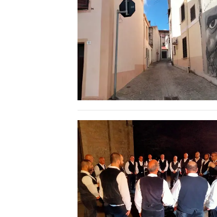
LAVORO
BANDI
SPORT IN SARDEGNA
SPORT
RISULTATI E CLASSIFICHE
CALCIO
CALCIO REGIONALE
BASKET
VOLLEY
MOTORI
TENNIS
ALTRI SPORT
CULTURA