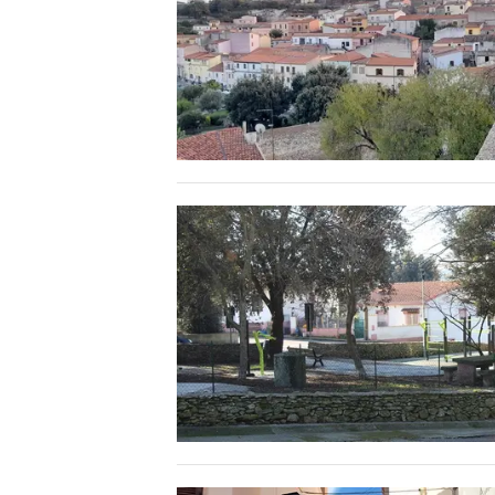
MEDIO CAMPIDANO
ORISTANO E PROVINCIA
SASSARI E PROVINCIA
GALLURA
NUORO E PROVINCIA
OGLIASTRA
AGENDA
CRONACA
ITALIA
MONDO
POLITICA
ECONOMIA
SERVIZI ALLE IMPRESE