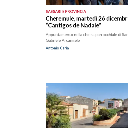
SASSARI E PROVINCIA
SPETTACOLI
Cheremule, martedì 26 dicembre
“Cantigos de Nadale”
GOSSIP
Appuntamento nella chiesa parrocchiale di Sa
SALUTE
Gabriele Arcangelo
Antonio Caria
SARDEGNA TURISMO
SARDI NEL MONDO
NOTIZIE
EVENTI
#CARAUNIONE
3 MINUTI CON
INSULARITÀ