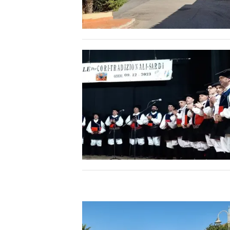
INFO AZIENDE
ABBONATI
ANNUNCI
NECROLOGI
PUBBLICITÀ
SPIAGGE
STORE