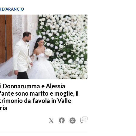
I D’ARANCIO
i Donnarumma e Alessia
fante sono marito e moglie, il
rimonio da favola in Valle
ria