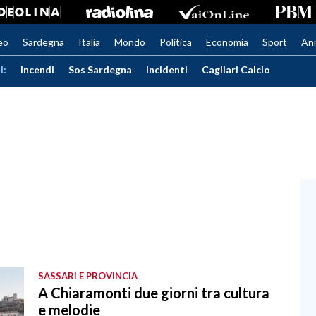
eo
Sardegna
Italia
Mondo
Politica
Economia
Sport
An
I:
Incendi
Sos Sardegna
Incidenti
Cagliari Calcio
SASSARI E PROVINCIA
A Chiaramonti due giorni tra cultura
e melodie