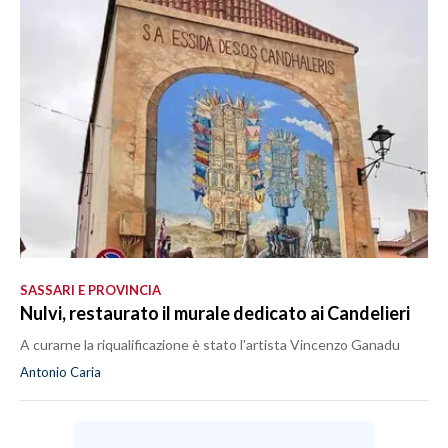
SPETTACOLI
GOSSIP
SALUTE
SARDEGNA TURISMO
SARDI NEL MONDO
NOTIZIE
SASSARI E PROVINCIA
EVENTI
Nulvi, restaurato il murale dedicato ai Candelieri
A curarne la riqualificazione è stato l'artista Vincenzo Ganadu
#CARAUNIONE
Antonio Caria
3 MINUTI CON
INSULARITÀ