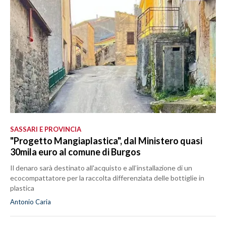
MEDIO CAMPIDANO
ORISTANO E PROVINCIA
SASSARI E PROVINCIA
GALLURA
NUORO E PROVINCIA
OGLIASTRA
AGENDA
CRONACA
SASSARI E PROVINCIA
ITALIA
"Progetto Mangiaplastica", dal Ministero quasi
30mila euro al comune di Burgos
MONDO
Il denaro sarà destinato all'acquisto e all’installazione di un
POLITICA
ecocompattatore per la raccolta differenziata delle bottiglie in
plastica
ECONOMIA
Antonio Caria
SERVIZI ALLE IMPRESE