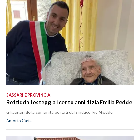
LAVORO
BANDI
SPORT IN SARDEGNA
SPORT
RISULTATI E CLASSIFICHE
CALCIO
CALCIO REGIONALE
BASKET
SASSARI E PROVINCIA
VOLLEY
Bottidda festeggia i cento anni di zia Emilia Pedde
MOTORI
Gli auguri della comunità portati dal sindaco Ivo Nieddu
TENNIS
Antonio Caria
ALTRI SPORT
CULTURA