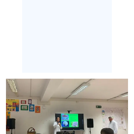
INFO AZIENDE
ABBONATI
ANNUNCI
NECROLOGI
PUBBLICITÀ
SPIAGGE
STORE