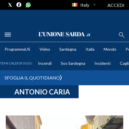
Italy
ACCEDI
METEO
ProgrammaUS
Video
Sardegna
Italia
Mondo
Po
COMUNI AL VOTO
Incendi
Sos Sardegna
Incidenti
Cagli
TEMI CALDI DI OGGI:
VIDEO
SFOGLIA IL QUOTIDIANO
FOTO
ANTONIO CARIA
CRONACA SARDEGNA
CAGLIARI
PROVINCIA DI CAGLIARI
SULCIS IGLESIENTE