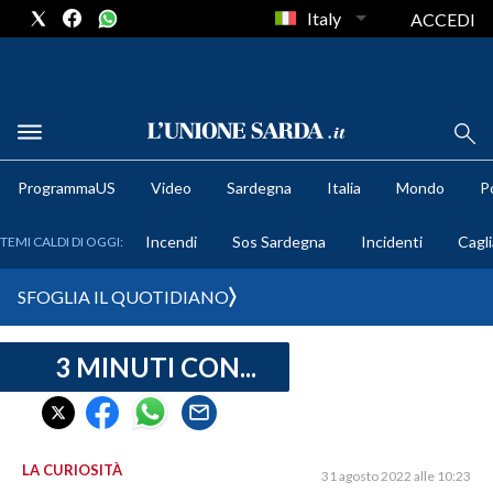
Italy
ACCEDI
METEO
ProgrammaUS
Video
Sardegna
Italia
Mondo
Po
COMUNI AL VOTO
Incendi
Sos Sardegna
Incidenti
Cagli
TEMI CALDI DI OGGI:
VIDEO
SFOGLIA IL QUOTIDIANO
FOTO
3 MINUTI CON...
CRONACA SARDEGNA
CAGLIARI
PROVINCIA DI CAGLIARI
SULCIS IGLESIENTE
LA CURIOSITÀ
31 agosto 2022 alle 10:23