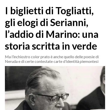
MEDIO CAMPIDANO
I biglietti di Togliatti,
ORISTANO E PROVINCIA
SASSARI E PROVINCIA
gli elogi di Serianni,
GALLURA
l’addio di Marino: una
NUORO E PROVINCIA
OGLIASTRA
storia scritta in verde
AGENDA
Ma l’inchiostro color prato è anche quello delle poesie di
CRONACA
Neruda e di certe contestate carte d’identità piemontesi
ITALIA
MONDO
POLITICA
ECONOMIA
SERVIZI ALLE IMPRESE