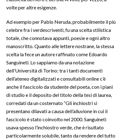
volte per altre esigenze.
INFO AZIENDE
Ad esempio per Pablo Neruda, probabilmente il più
ABBONATI
celebre fra i verdescriventi, fu una scelta stilistica
ANNUNCI
totale, che connotava appunti, poesie e ogni altro
NECROLOGI
manoscritto. Quanto alle lettere nostrane, la stessa
PUBBLICITÀ
scelta la fece un autore raffinato come Edoardo
SPIAGGE
Sanguineti. Lo sappiamo da una notazione
dell’Università di Torino: tra i tanti documenti
STORE
dell’ateneo digitalizzati e consultabili online c’è
anche il fascicolo da studente del poeta, con i piani
di studio e il deposito del titolo della tesi di laurea,
corredati da un costernato “Gli inchiostri si
presentano dilavati a causa dell’alluvione in cui il
fascicolo è stato coinvolto nel 2000. Sanguineti
usava spesso l’inchiostro verde, che è risultato
particolarmente solubile, tanto da rendere del tutto