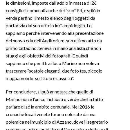
le dimissioni, imposte dall’addio in massa di 26
consiglieri comunali anche del “suo” Pd, e stilò in
verde perfino il mesto elenco degli oggetti da
portar via dal suo ufficio in Campidoglio. Lo
sappiamo perché intervenendo alla presentazione
del nuovo cda dell’Auditorium, suo ultimo atto da
primo cittadino, teneva in mano una lista che non
sfuggì agli obiettivi dei fotografi. E quindi
sappiamo che per il trasloco Marino non voleva
trascurare “scatole eleganti, due foto tes, piccolo
mappamondo, scrittoio e cassetti”.
Per concludere, si può annotare che quello di
Marino non è l’unico inchiostro verde che ha fatto
parlare di sé in ambito comunale. Nel 2016 le
cronache locali venete furono colorate da una
polemica nel municipio di Azzano, dove il segretario
comunale – giù candidato del Carroccio a sindaco di