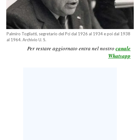
LAVORO
BANDI
SPORT IN SARDEGNA
Palmiro Togliatti, segretario del Pci dal 1926 al 1934 e poi dal 1938
al 1964. Archivio U. S.
Per restare aggiornato entra nel nostro
canale
SPORT
Whatsapp
RISULTATI E CLASSIFICHE
CALCIO
CALCIO REGIONALE
BASKET
VOLLEY
MOTORI
TENNIS
ALTRI SPORT
CULTURA