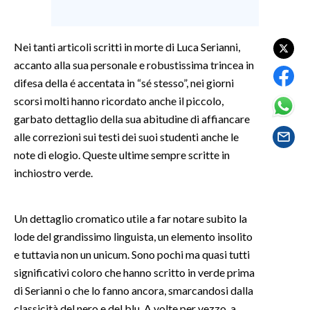
SPETTACOLI
Nei tanti articoli scritti in morte di Luca Serianni,
GOSSIP
accanto alla sua personale e robustissima trincea in
difesa della é accentata in “sé stesso”, nei giorni
SALUTE
scorsi molti hanno ricordato anche il piccolo,
garbato dettaglio della sua abitudine di affiancare
SARDEGNA TURISMO
alle correzioni sui testi dei suoi studenti anche le
note di elogio. Queste ultime sempre scritte in
SARDI NEL MONDO
inchiostro verde.
NOTIZIE
EVENTI
Un dettaglio cromatico utile a far notare subito la
lode del grandissimo linguista, un elemento insolito
#CARAUNIONE
e tuttavia non un unicum. Sono pochi ma quasi tutti
significativi coloro che hanno scritto in verde prima
3 MINUTI CON
di Serianni o che lo fanno ancora, smarcandosi dalla
INSULARITÀ
classicità del nero e del blu. A volte per vezzo, a