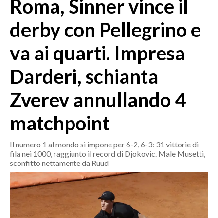
Roma, Sinner vince il
MEDIO CAMPIDANO
ORISTANO E PROVINCIA
derby con Pellegrino e
SASSARI E PROVINCIA
va ai quarti. Impresa
GALLURA
NUORO E PROVINCIA
Darderi, schianta
OGLIASTRA
AGENDA
Zverev annullando 4
CRONACA
matchpoint
ITALIA
Il numero 1 al mondo si impone per 6-2, 6-3: 31 vittorie di
MONDO
fila nei 1000, raggiunto il record di Djokovic. Male Musetti,
sconfitto nettamente da Ruud
POLITICA
ECONOMIA
SERVIZI ALLE IMPRESE