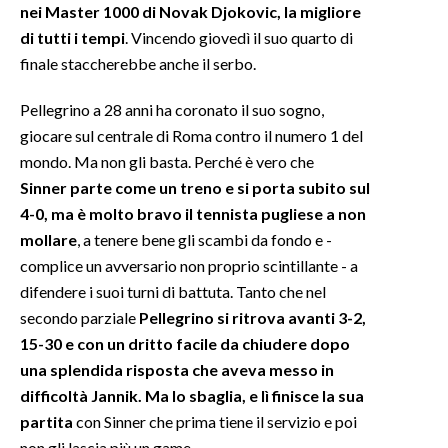
nei Master 1000 di Novak Djokovic, la migliore
di tutti i tempi
. Vincendo giovedì il suo quarto di
INFO AZIENDE
finale staccherebbe anche il serbo.
ABBONATI
ANNUNCI
Pellegrino a 28 anni ha coronato il suo sogno,
giocare sul centrale di Roma contro il numero 1 del
NECROLOGI
mondo. Ma non gli basta. Perché è vero che
PUBBLICITÀ
Sinner parte come un treno e si porta subito sul
SPIAGGE
4-0, ma è molto bravo il tennista pugliese a non
STORE
mollare
, a tenere bene gli scambi da fondo e -
complice un avversario non proprio scintillante - a
difendere i suoi turni di battuta. Tanto che nel
secondo parziale
Pellegrino si ritrova avanti 3-2,
15-30 e con un dritto facile da chiudere dopo
una splendida risposta che aveva messo in
difficoltà Jannik. Ma lo sbaglia, e lì finisce la sua
partita
con Sinner che prima tiene il servizio e poi
non gli lascia più un game.