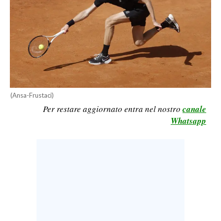
LAVORO
BANDI
SPORT IN SARDEGNA
SPORT
RISULTATI E CLASSIFICHE
(Ansa-Frustaci)
CALCIO
Per restare aggiornato entra nel nostro
canale
Whatsapp
CALCIO REGIONALE
BASKET
VOLLEY
MOTORI
TENNIS
ALTRI SPORT
CULTURA