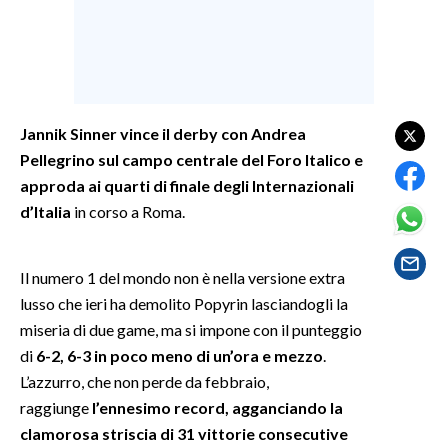
SPETTACOLI
GOSSIP
Jannik Sinner vince il derby con Andrea
SALUTE
Pellegrino sul campo centrale del Foro Italico e
approda ai quarti di finale degli Internazionali
SARDEGNA TURISMO
d’Italia
in corso a Roma.
SARDI NEL MONDO
NOTIZIE
Il numero 1 del mondo non è nella versione extra
EVENTI
lusso che ieri ha demolito Popyrin lasciandogli la
miseria di due game, ma si impone con il punteggio
#CARAUNIONE
di
6-2, 6-3 in poco meno di un’ora e mezzo
.
L’azzurro, che non perde da febbraio,
3 MINUTI CON
raggiunge
l’ennesimo record, agganciando la
clamorosa striscia di 31 vittorie consecutive
INSULARITÀ