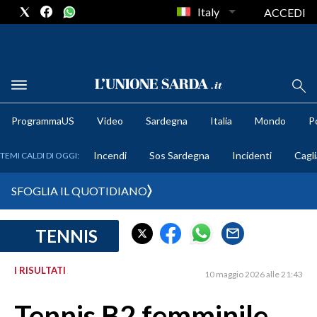
Italy
ACCEDI
METEO
ProgrammaUS
Video
Sardegna
Italia
Mondo
Po
COMUNI AL VOTO
Incendi
Sos Sardegna
Incidenti
Cagli
TEMI CALDI DI OGGI:
VIDEO
SFOGLIA IL QUOTIDIANO
FOTO
TENNIS
CRONACA SARDEGNA
CAGLIARI
I RISULTATI
10 maggio 2026 alle 21:43
PROVINCIA DI CAGLIARI
SULCIS IGLESIENTE
Tennis B2 femminile,