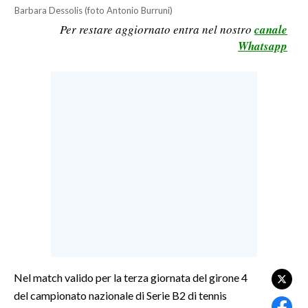
Barbara Dessolis (foto Antonio Burruni)
LAVORO
Per restare aggiornato entra nel nostro
canale
BANDI
Whatsapp
SPORT IN SARDEGNA
SPORT
RISULTATI E CLASSIFICHE
CALCIO
CALCIO REGIONALE
BASKET
VOLLEY
MOTORI
TENNIS
ALTRI SPORT
Nel match valido per la terza giornata del girone 4
del campionato nazionale di Serie B2 di tennis
CULTURA