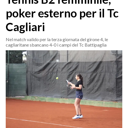
MEDIO CAMPIDANO
poker esterno per il Tc
ORISTANO E PROVINCIA
SASSARI E PROVINCIA
Cagliari
GALLURA
NUORO E PROVINCIA
Nel match valido per la terza giornata del girone 4, le
cagliaritane sbancano 4-0 i campi del Tc Battipaglia
OGLIASTRA
AGENDA
CRONACA
ITALIA
MONDO
POLITICA
ECONOMIA
SERVIZI ALLE IMPRESE