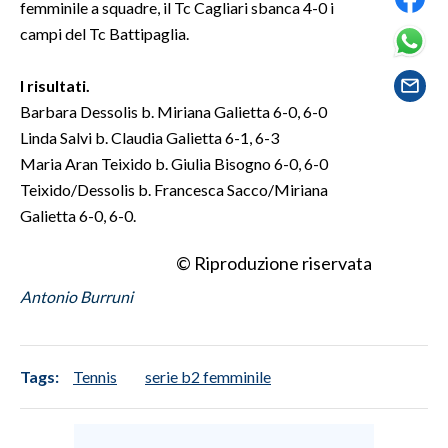
femminile a squadre, il Tc Cagliari sbanca 4-0 i
campi del Tc Battipaglia.
SPETTACOLI
I risultati.
GOSSIP
Barbara Dessolis b. Miriana Galietta 6-0, 6-0
Linda Salvi b. Claudia Galietta 6-1, 6-3
SALUTE
Maria Aran Teixido b. Giulia Bisogno 6-0, 6-0
SARDEGNA TURISMO
Teixido/Dessolis b. Francesca Sacco/Miriana
Galietta 6-0, 6-0.
SARDI NEL MONDO
© Riproduzione riservata
NOTIZIE
Antonio Burruni
EVENTI
#CARAUNIONE
Tags:
Tennis
serie b2 femminile
3 MINUTI CON
INSULARITÀ