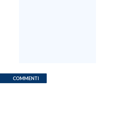
INFO AZIENDE
ABBONATI
ANNUNCI
NECROLOGI
PUBBLICITÀ
SPIAGGE
STORE
COMMENTI