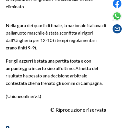
eliminato.
SPETTACOLI
Nella gara dei quarti di finale, la nazionale italiana di
GOSSIP
pallanuoto maschile è stata sconfitta ai rigori
dall'Ungheria per 12-10 (i tempi regolamentari
SALUTE
erano finiti 9-9).
SARDEGNA TURISMO
Per gli azzurri è stata una partita tosta e con
SARDI NEL MONDO
un punteggio incerto sino all’ultimo. Al netto del
risultato ha pesato una decisione arbitrale
NOTIZIE
contestata che ha frenato gli uomini di Campagna.
EVENTI
(Unioneonline/v.f.)
#CARAUNIONE
© Riproduzione riservata
3 MINUTI CON
INSULARITÀ