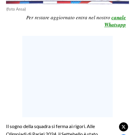
LAVORO
(foto Ansa)
Per restare aggiornato entra nel nostro
canale
BANDI
Whatsapp
SPORT IN SARDEGNA
SPORT
RISULTATI E CLASSIFICHE
CALCIO
CALCIO REGIONALE
BASKET
VOLLEY
MOTORI
TENNIS
ALTRI SPORT
Il sogno della squadra si ferma ai rigori. Alle
Olimpiadi di Parigi 2024, il Settebello è stato
CULTURA