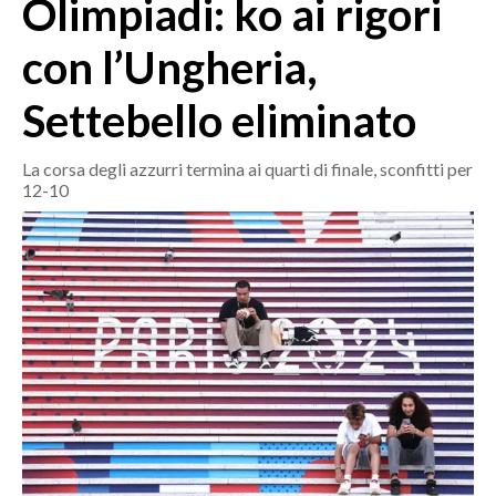
Olimpiadi: ko ai rigori
MEDIO CAMPIDANO
ORISTANO E PROVINCIA
con l’Ungheria,
SASSARI E PROVINCIA
Settebello eliminato
GALLURA
NUORO E PROVINCIA
La corsa degli azzurri termina ai quarti di finale, sconfitti per
OGLIASTRA
12-10
AGENDA
CRONACA
ITALIA
MONDO
POLITICA
ECONOMIA
SERVIZI ALLE IMPRESE