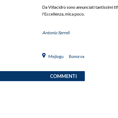
Da Villacidro sono annunciati tantissimi tif
SPETTACOLI
l'Eccellenza, mica poco.
GOSSIP
Antonio Serreli
SALUTE
SARDEGNA TURISMO
Mejlogu
Bonorva
SARDI NEL MONDO
NOTIZIE
COMMENTI
EVENTI
#CARAUNIONE
3 MINUTI CON
INSULARITÀ