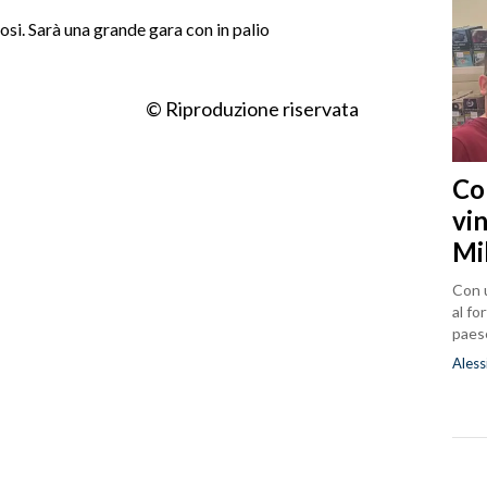
osi. Sarà una grande gara con in palio
© Riproduzione riservata
Co
vin
Mi
Con u
al fo
paes
Aless