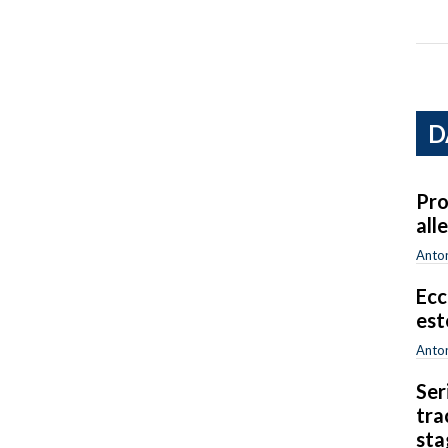
D
Pro
all
Anton
Ecc
est
Anton
Ser
tra
sta