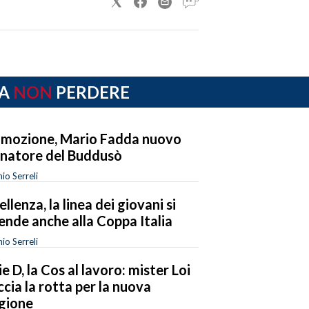
A
NON
PERDERE
mozione, Mario Fadda nuovo
enatore del Buddusò
io Serreli
ellenza, la linea dei giovani si
ende anche alla Coppa Italia
io Serreli
ie D, la Cos al lavoro: mister Loi
ccia la rotta per la nuova
gione