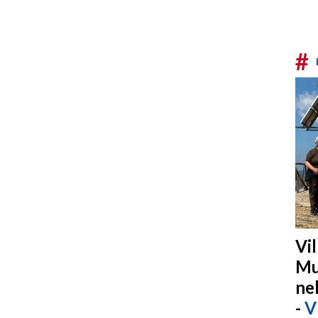
#
Vi
Mu
ne
-
V