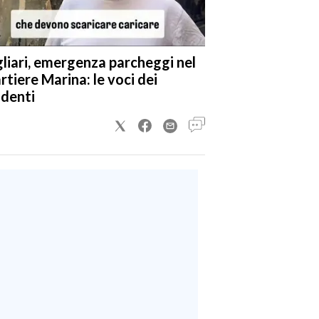
liari, emergenza parcheggi nel
rtiere Marina: le voci dei
identi