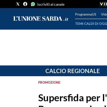
Iscriviti al canale
ProgrammaUS
Vid
TEMI CALDI DI OGG
METEO
COMUNI AL VOTO
VIDEO
FOTO
CALCIO REGIONALE
CRONACA SARDEGNA
PROMOZIONE
CAGLIARI
Supersfida per l
PROVINCIA DI CAGLIARI
SULCIS IGLESIENTE