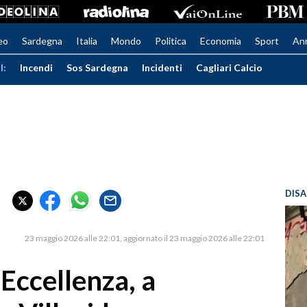
eo
Sardegna
Italia
Mondo
Politica
Economia
Sport
An
I:
Incendi
Sos Sardegna
Incidenti
Cagliari Calcio
DISA
23 maggio 2026 alle 22:01
aggiornato il 23 maggio 2026 alle 22:01
'Eccellenza, a