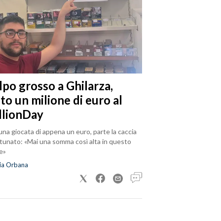
lpo grosso a Ghilarza,
to un milione di euro al
llionDay
na giocata di appena un euro, parte la caccia
rtunato: «Mai una somma così alta in questo
e»
ia Orbana