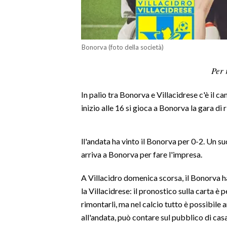
LAVORO
BANDI
Bonorva (foto della società)
SPORT IN SARDEGNA
Per 
SPORT
In palio tra Bonorva e Villacidrese c'è il
RISULTATI E CLASSIFICHE
inizio alle 16 si gioca a Bonorva la gara di 
CALCIO
CALCIO REGIONALE
BASKET
ll'andata ha vinto il Bonorva per 0-2. Un s
arriva a Bonorva per fare l'impresa.
VOLLEY
MOTORI
A Villacidro domenica scorsa, il Bonorva 
TENNIS
la Villacidrese: il pronostico sulla carta è p
ALTRI SPORT
rimontarli, ma nel calcio tutto è possibile 
all'andata, può contare sul pubblico di ca
CULTURA