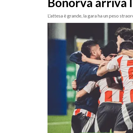
Bonorva arriva l
MEDIO CAMPIDANO
ORISTANO E PROVINCIA
L'attesa è grande, la gara ha un peso straor
SASSARI E PROVINCIA
GALLURA
NUORO E PROVINCIA
OGLIASTRA
AGENDA
CRONACA
ITALIA
MONDO
POLITICA
ECONOMIA
SERVIZI ALLE IMPRESE