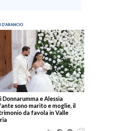
I D’ARANCIO
i Donnarumma e Alessia
fante sono marito e moglie, il
rimonio da favola in Valle
ria