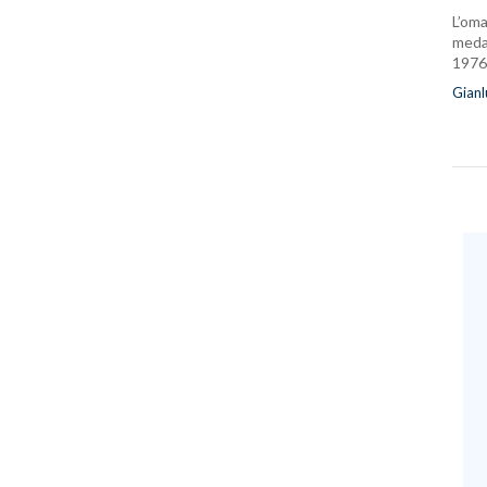
L’oma
medag
1976
Gianl