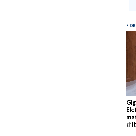
FIOR
Gig
Ele
mat
d’It