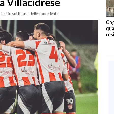
a Villacidrese
dinario sul futuro delle contedenti
Cag
qua
res