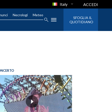
Italy
ACCEDI
nunci
Necrologi
Meteo
SFOGLIA IL
QUOTIDIANO
ONCERTO