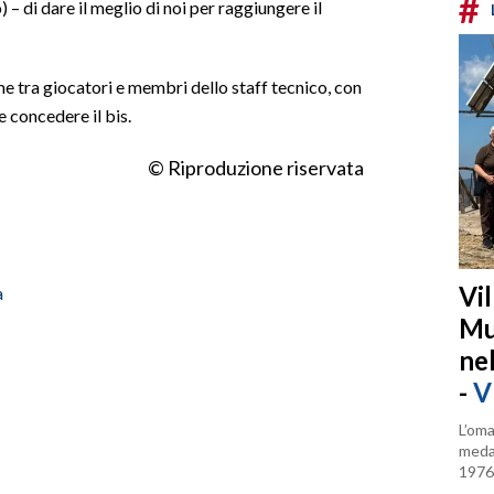
#
 – di dare il meglio di noi per raggiungere il
e tra giocatori e membri dello staff tecnico, con
 concedere il bis.
© Riproduzione riservata
Vi
a
Mu
ne
-
V
L’oma
medag
1976