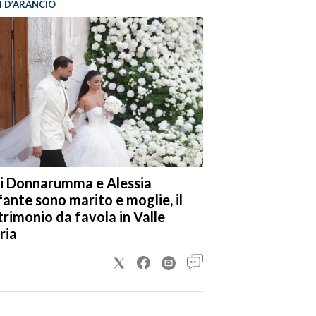
I D’ARANCIO
i Donnarumma e Alessia
fante sono marito e moglie, il
rimonio da favola in Valle
ria