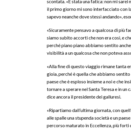
scontata. «È stata una fatica: non mi sare
il primo giorno mi sono interfacciato con 
SPETTACOLI
sapevo neanche dove stessi andando», esor
GOSSIP
«Sicuramente pensavo a qualcosa di più faci
siamo subito accorti che non era così, e ch
SALUTE
perché piano piano abbiamo sentito anche l
visibilità a un qualcosa che non poteva ass
SARDEGNA TURISMO
«Alla fine di questo viaggio rimane tanta 
SARDI NEL MONDO
gioia, perché è quella che abbiamo sentito ne
NOTIZIE
paese che è esploso insieme a noi e che in
EVENTI
tornare a sperare nel Santa Teresa e in un c
dice ancora il presidente dei galluresi.
#CARAUNIONE
«Ripartiamo dall’ultima giornata, con quell’
3 MINUTI CON
alle spalle una stupenda società e un paese 
percorso maturato in Eccellenza, più forti
INSULARITÀ