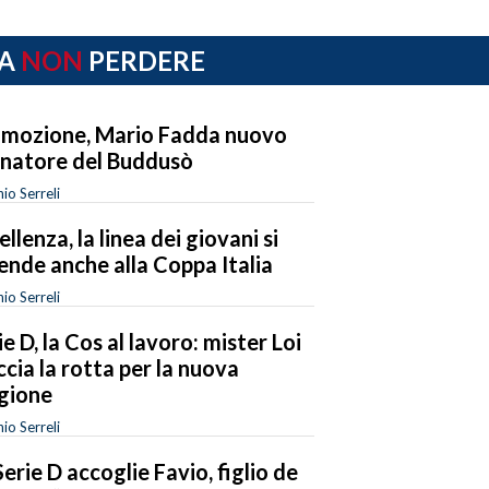
A
NON
PERDERE
mozione, Mario Fadda nuovo
enatore del Buddusò
io Serreli
ellenza, la linea dei giovani si
ende anche alla Coppa Italia
io Serreli
ie D, la Cos al lavoro: mister Loi
ccia la rotta per la nuova
gione
io Serreli
Serie D accoglie Favio, figlio de