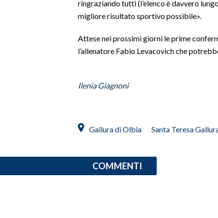
ringraziando tutti (l’elenco è davvero lungo)
migliore risultato sportivo possibile».
INFO AZIENDE
ABBONATI
Attese nei prossimi giorni le prime conferm
l’allenatore Fabio Levacovich che potrebbe
ANNUNCI
NECROLOGI
PUBBLICITÀ
Ilenia Giagnoni
SPIAGGE
STORE
Gallura di Olbia
Santa Teresa Gallur
COMMENTI