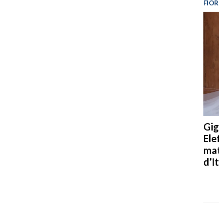
FIOR
Gig
Ele
mat
d’It