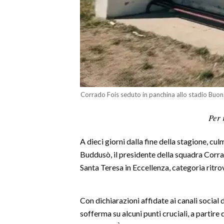
LAVORO
BANDI
SPORT IN SARDEGNA
SPORT
RISULTATI E CLASSIFICHE
Corrado Fois seduto in panchina allo stadio Buo
CALCIO
Per 
CALCIO REGIONALE
BASKET
A dieci giorni dalla fine della stagione, cul
VOLLEY
Buddusò, il presidente della squadra Corra
Santa Teresa in Eccellenza, categoria ritro
MOTORI
TENNIS
ALTRI SPORT
Con dichiarazioni affidate ai canali social d
sofferma su alcuni punti cruciali, a partire 
CULTURA