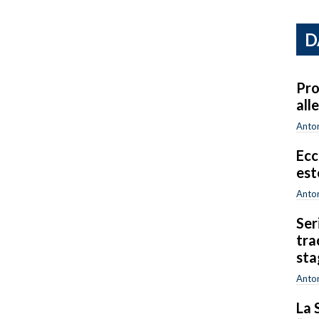
D
Pro
all
Anton
Ecc
est
Anton
Ser
tra
sta
Anton
La 