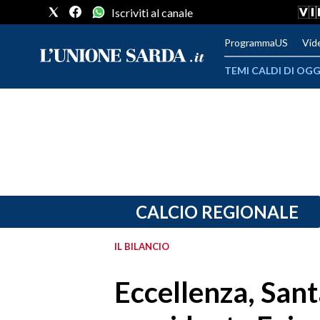
Iscriviti al canale
ProgrammaUS
Vid
TEMI CALDI DI OGG
METEO
COMUNI AL VOTO
VIDEO
FOTO
CALCIO REGIONALE
CRONACA SARDEGNA
IL BILANCIO
CAGLIARI
Eccellenza, Santa
PROVINCIA DI CAGLIARI
SULCIS IGLESIENTE