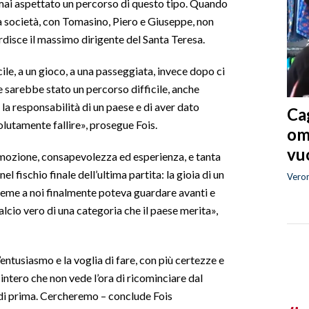
i mai aspettato un percorso di questo tipo. Quando
la società, con Tomasino, Piero e Giuseppe, non
disce il massimo dirigente del Santa Teresa.
le, a un gioco, a una passeggiata, invece dopo ci
e sarebbe stato un percorso difficile, anche
a responsabilità di un paese e di aver dato
Cag
olutamente fallire», prosegue Fois.
om
vuo
emozione, consapevolezza ed esperienza, e tanta
l fischio finale dell’ultima partita: la gioia di un
Vero
sieme a noi finalmente poteva guardare avanti e
alcio vero di una categoria che il paese merita»,
entusiasmo e la voglia di fare, con più certezze e
intero che non vede l’ora di ricominciare dal
 di prima. Cercheremo – conclude Fois