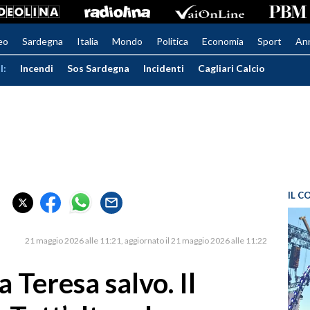
eo
Sardegna
Italia
Mondo
Politica
Economia
Sport
An
I:
Incendi
Sos Sardegna
Incidenti
Cagliari Calcio
IL C
21 maggio 2026 alle 11:21
aggiornato il 21 maggio 2026 alle 11:22
 Teresa salvo. Il