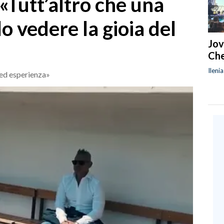
 «Tutt’altro che una
o vedere la gioia del
Jov
Che
Ileni
ed esperienza»