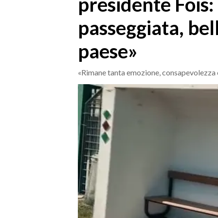
presidente Fois:
MEDIO CAMPIDANO
ORISTANO E PROVINCIA
passeggiata, bell
SASSARI E PROVINCIA
paese»
GALLURA
NUORO E PROVINCIA
«Rimane tanta emozione, consapevolezza 
OGLIASTRA
AGENDA
CRONACA
ITALIA
MONDO
POLITICA
ECONOMIA
SERVIZI ALLE IMPRESE