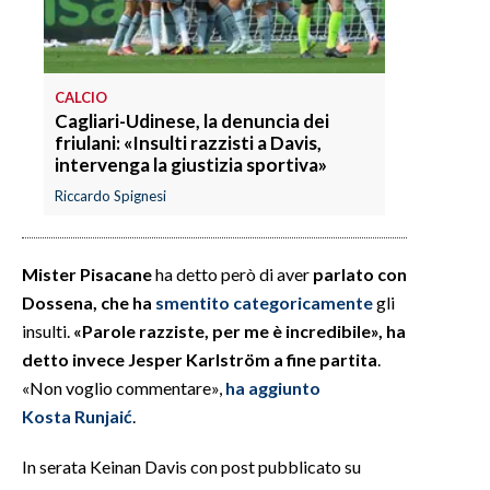
CALCIO
Cagliari-Udinese, la denuncia dei
friulani: «Insulti razzisti a Davis,
intervenga la giustizia sportiva»
Riccardo Spignesi
Mister Pisacane
ha detto però di aver
parlato con
Dossena, che ha
smentito categoricamente
gli
insulti.
«Parole razziste, per me è incredibile», ha
detto invece Jesper Karlström a fine partita
.
«Non voglio commentare»,
ha aggiunto
Kosta Runjaić
.
In serata Keinan Davis con post pubblicato su