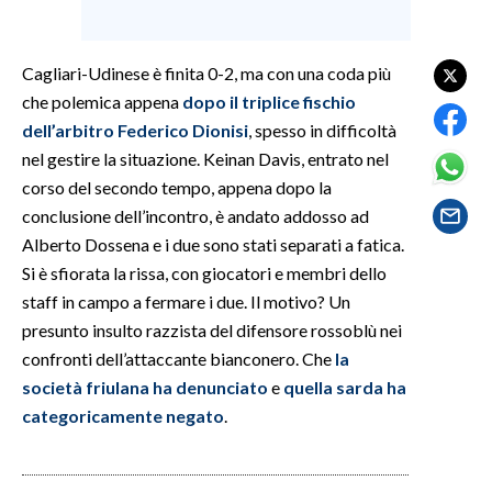
SPETTACOLI
Cagliari-Udinese è finita 0-2, ma con una coda più
che polemica appena
dopo il triplice fischio
GOSSIP
dell’arbitro Federico Dionisi
, spesso in difficoltà
SALUTE
nel gestire la situazione. Keinan Davis, entrato nel
corso del secondo tempo, appena dopo la
SARDEGNA TURISMO
conclusione dell’incontro, è andato addosso ad
Alberto Dossena e i due sono stati separati a fatica.
SARDI NEL MONDO
Si è sfiorata la rissa, con giocatori e membri dello
NOTIZIE
staff in campo a fermare i due. Il motivo? Un
EVENTI
presunto insulto razzista del difensore rossoblù nei
confronti dell’attaccante bianconero. Che
la
#CARAUNIONE
società friulana ha denunciato
e
quella sarda ha
categoricamente negato
.
3 MINUTI CON
INSULARITÀ