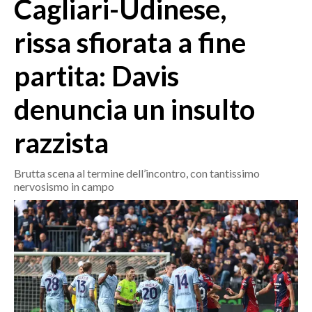
Cagliari-Udinese,
MEDIO CAMPIDANO
ORISTANO E PROVINCIA
rissa sfiorata a fine
SASSARI E PROVINCIA
partita: Davis
GALLURA
NUORO E PROVINCIA
denuncia un insulto
OGLIASTRA
AGENDA
razzista
CRONACA
Brutta scena al termine dell’incontro, con tantissimo
nervosismo in campo
ITALIA
MONDO
POLITICA
ECONOMIA
SERVIZI ALLE IMPRESE