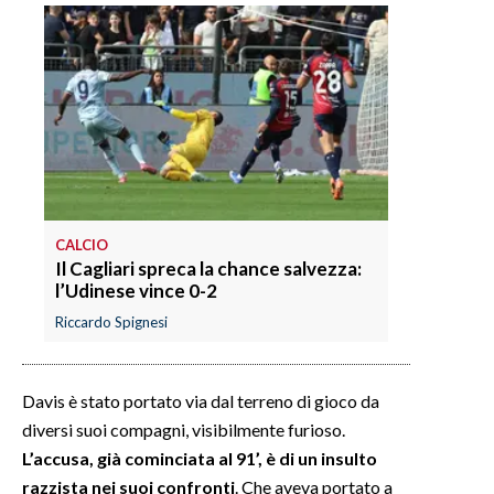
INFO AZIENDE
ABBONATI
ANNUNCI
NECROLOGI
PUBBLICITÀ
SPIAGGE
CALCIO
STORE
Il Cagliari spreca la chance salvezza:
l’Udinese vince 0-2
Riccardo Spignesi
Davis è stato portato via dal terreno di gioco da
diversi suoi compagni, visibilmente furioso.
L’accusa, già cominciata al 91’, è di un insulto
razzista nei suoi confronti
. Che aveva portato a