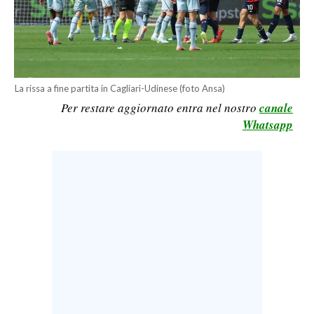
LAVORO
BANDI
SPORT IN SARDEGNA
La rissa a fine partita in Cagliari-Udinese (foto Ansa)
Per restare aggiornato entra nel nostro
canale
SPORT
Whatsapp
RISULTATI E CLASSIFICHE
CALCIO
CALCIO REGIONALE
BASKET
VOLLEY
MOTORI
TENNIS
ALTRI SPORT
CULTURA