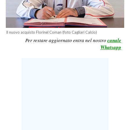
LAVORO
BANDI
SPORT IN SARDEGNA
Il nuovo acquisto Florinel Coman (foto Cagliari Calcio)
Per restare aggiornato entra nel nostro
canale
SPORT
Whatsapp
RISULTATI E CLASSIFICHE
CALCIO
CALCIO REGIONALE
BASKET
VOLLEY
MOTORI
TENNIS
ALTRI SPORT
CULTURA