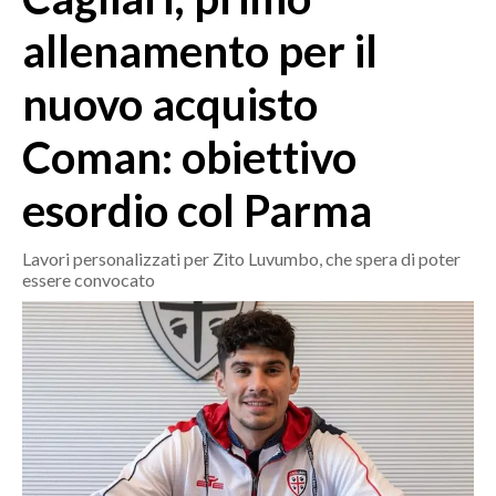
MEDIO CAMPIDANO
allenamento per il
ORISTANO E PROVINCIA
SASSARI E PROVINCIA
nuovo acquisto
GALLURA
Coman: obiettivo
NUORO E PROVINCIA
OGLIASTRA
esordio col Parma
AGENDA
Lavori personalizzati per Zito Luvumbo, che spera di poter
CRONACA
essere convocato
ITALIA
MONDO
POLITICA
ECONOMIA
SERVIZI ALLE IMPRESE