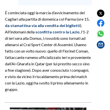
SPETTACOLI
È cominciata oggi la marcia d’avvicinamento del
Cagliari alla partita di domenica col Parma (ore 15,
GOSSIP
da stamattina via alla vendita dei biglietti
).
All’indomani della
sconfitta contro la Lazio
, l’1-2
SALUTE
di ieri sera alla Domus, i rossoblù sono tornati ad
allenarsi al Crai Sport Center di Assemini. L’hanno
SARDEGNA TURISMO
fatto con un volto nuovo: quello di Florinel Coman,
l’attaccante rumeno ufficializzato ieri e proveniente
SARDI NEL MONDO
dall’Al-Gharafa in Qatar (per lui prestito secco sino
NOTIZIE
a fine stagione). Dopo aver conosciuto i compagni,
EVENTI
e visto da vicino il riscaldamento prima del match
con la Lazio, oggi ha svolto il primo allenamento in
#CARAUNIONE
gruppo.
3 MINUTI CON
INSULARITÀ