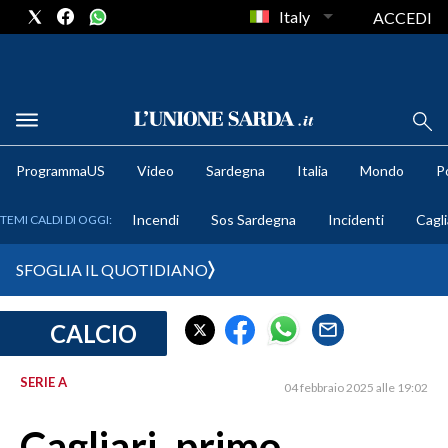
Italy
ACCEDI
METEO
ProgrammaUS
Video
Sardegna
Italia
Mondo
Po
COMUNI AL VOTO
Incendi
Sos Sardegna
Incidenti
Cagli
TEMI CALDI DI OGGI:
VIDEO
SFOGLIA IL QUOTIDIANO
FOTO
CALCIO
CRONACA SARDEGNA
CAGLIARI
SERIE A
04 febbraio 2025 alle 19:02
PROVINCIA DI CAGLIARI
SULCIS IGLESIENTE
Cagliari, primo