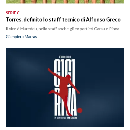
SERIE C
Torres, definito lo staff tecnico di Alfonso Greco
Il vice è Mureddu, nello staff anche gli ex portieri Garau e Pinna
Giampiero Marras