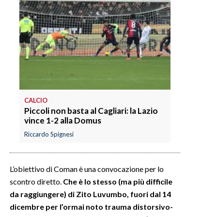
INFO AZIENDE
ABBONATI
ANNUNCI
NECROLOGI
PUBBLICITÀ
SPIAGGE
CALCIO
STORE
Piccoli non basta al Cagliari: la Lazio
vince 1-2 alla Domus
Riccardo Spignesi
L’obiettivo di Coman è una convocazione per lo
scontro diretto.
Che è lo stesso (ma più difficile
da raggiungere) di Zito Luvumbo, fuori dal 14
dicembre per l’ormai noto trauma distorsivo-