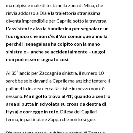
ma colpisce male di testa nella zona di Mina, che
INFO AZIENDE
rinvia addosso a Dia e la traiettoria stranissima
diventa imprendibile per Caprile, sotto la traversa.
ABBONATI
L’assistente alza la bandierina per segnalare un
ANNUNCI
fuorigioco che non c’è, il Var comunque annulla
NECROLOGI
perché il senegalese ha colpito con la mano
PUBBLICITÀ
sinistra e – anche se accidentalmente – un gol
SPIAGGE
non può essere segnato così
.
STORE
Al 35’ lancio per Zaccagni a sinistra, il numero 10
sarebbe solo davanti a Caprile ma anziché tentare il
pallonetto in area cerca l’assist e in mezzo non c’è
nessuno.
Ma il gol lo trova al 41’, quando a centro
area si butta in scivolata su cross da destra di
Hysaj e corregge in rete
. Difesa del Cagliari
ferma, in particolare Zappa che non lo segue.
Ripresa senza cambi, subito un destro di Zortea a