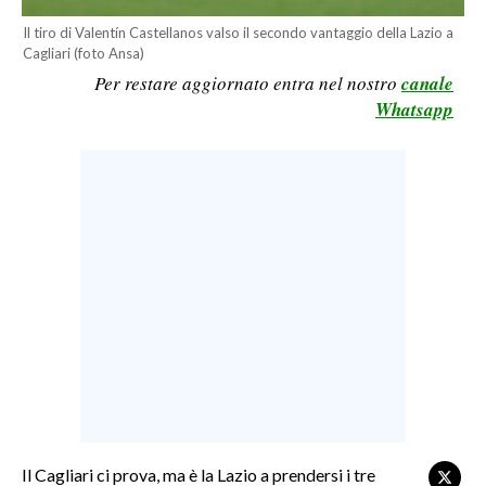
LAVORO
Il tiro di Valentín Castellanos valso il secondo vantaggio della Lazio a
Cagliari (foto Ansa)
BANDI
Per restare aggiornato entra nel nostro
canale
Whatsapp
SPORT IN SARDEGNA
SPORT
RISULTATI E CLASSIFICHE
CALCIO
CALCIO REGIONALE
BASKET
VOLLEY
MOTORI
TENNIS
ALTRI SPORT
Il Cagliari ci prova, ma è la Lazio a prendersi i tre
CULTURA