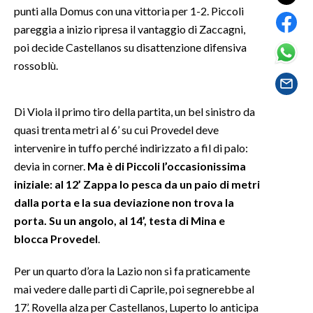
punti alla Domus con una vittoria per 1-2. Piccoli
pareggia a inizio ripresa il vantaggio di Zaccagni,
SPETTACOLI
poi decide Castellanos su disattenzione difensiva
GOSSIP
rossoblù.
SALUTE
Di Viola il primo tiro della partita, un bel sinistro da
quasi trenta metri al 6’ su cui Provedel deve
SARDEGNA TURISMO
intervenire in tuffo perché indirizzato a fil di palo:
SARDI NEL MONDO
devia in corner.
Ma è di Piccoli l’occasionissima
iniziale: al 12’ Zappa lo pesca da un paio di metri
NOTIZIE
dalla porta e la sua deviazione non trova la
EVENTI
porta. Su un angolo, al 14’, testa di Mina e
blocca Provedel
.
#CARAUNIONE
Per un quarto d’ora la Lazio non si fa praticamente
3 MINUTI CON
mai vedere dalle parti di Caprile, poi segnerebbe al
17’. Rovella alza per Castellanos, Luperto lo anticipa
INSULARITÀ