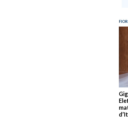
FIOR
Gig
Ele
mat
d’It