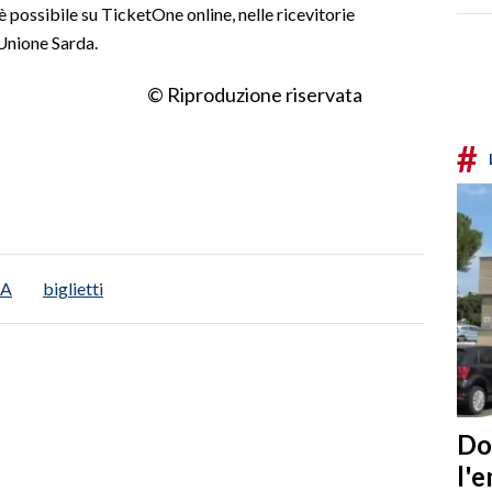
è possibile su TicketOne online, nelle ricevitorie
’Unione Sarda.
© Riproduzione riservata
#
 A
biglietti
Do
l'