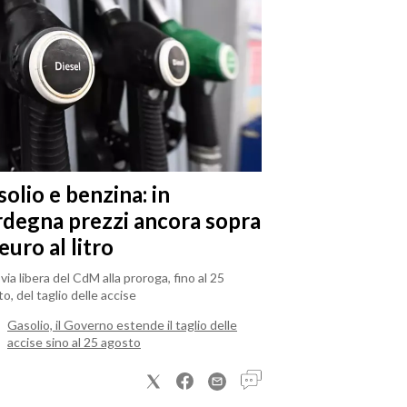
olio e benzina: in
rdegna prezzi ancora sopra
 euro al litro
il via libera del CdM alla proroga, fino al 25
o, del taglio delle accise
Gasolio, il Governo estende il taglio delle
accise sino al 25 agosto