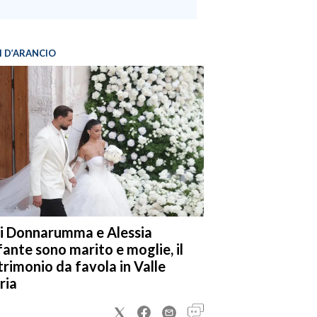
I D’ARANCIO
i Donnarumma e Alessia
fante sono marito e moglie, il
rimonio da favola in Valle
ria