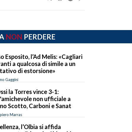
A
NON
PERDERE
o Esposito, l’Ad Melis: «Cagliari
anti a qualcosa di simile a un
tativo di estorsione»
no Gaggini
ssi la Torres vince 3-1:
l'amichevole non ufficiale a
no Scotto, Carboni e Sanat
piero Marras
ellenza, l’Olbia si affida