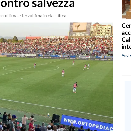
scontro salvezza
tultima e terzultima in classifica
Cen
acc
Cal
int
Andr