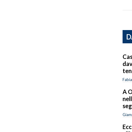
D
Cas
dav
ten
Fabia
A O
nel
seg
Giam
Ecc