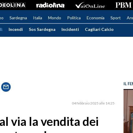
eo
Sardegna
Italia
Mondo
Politica
Economia
Sport
An
I:
Incendi
Sos Sardegna
Incidenti
Cagliari Calcio
IL 
04 febbraio 2025 alle 14:25
l via la vendita dei