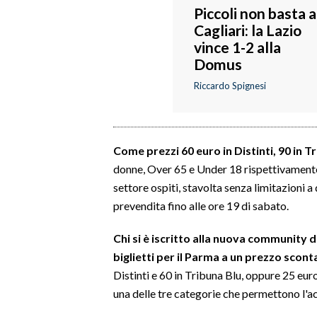
Piccoli non basta a
Cagliari: la Lazio
SPETTACOLI
vince 1-2 alla
Domus
GOSSIP
Riccardo Spignesi
SALUTE
SARDEGNA TURISMO
Come prezzi 60 euro in Distinti, 90 in T
SARDI NEL MONDO
donne, Over 65 e Under 18 rispettivamente 
settore ospiti, stavolta senza limitazioni a 
NOTIZIE
prevendita fino alle ore 19 di sabato.
EVENTI
Chi si è iscritto alla nuova community de
#CARAUNIONE
biglietti per il Parma a un prezzo scont
Distinti e 60 in Tribuna Blu, oppure 25 euro
3 MINUTI CON
una delle tre categorie che permettono l'ac
INSULARITÀ