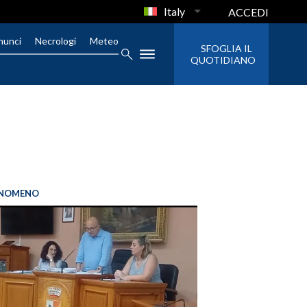
Italy
ACCEDI
nunci
Necrologi
Meteo
SFOGLIA IL
QUOTIDIANO
FENOMENO