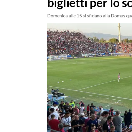
biglietti per lo 
MEDIO CAMPIDANO
ORISTANO E PROVINCIA
Domenica alle 15 si sfidano alla Domus quar
SASSARI E PROVINCIA
GALLURA
NUORO E PROVINCIA
OGLIASTRA
AGENDA
CRONACA
ITALIA
MONDO
POLITICA
ECONOMIA
SERVIZI ALLE IMPRESE