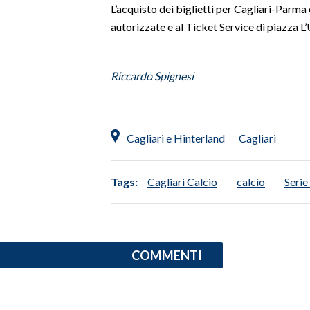
L’acquisto dei biglietti per Cagliari-Parma 
autorizzate e al Ticket Service di piazza L
INFO AZIENDE
ABBONATI
ANNUNCI
Riccardo Spignesi
NECROLOGI
PUBBLICITÀ
SPIAGGE
Cagliari e Hinterland
Cagliari
STORE
Tags:
Cagliari Calcio
calcio
Serie
COMMENTI