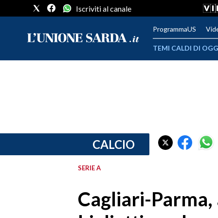
Iscriviti al canale
ProgrammaUS
Vid
TEMI CALDI DI OGG
METEO
COMUNI AL VOTO
VIDEO
FOTO
CALCIO
CRONACA SARDEGNA
SERIE A
CAGLIARI
Cagliari-Parma, a
PROVINCIA DI CAGLIARI
SULCIS IGLESIENTE