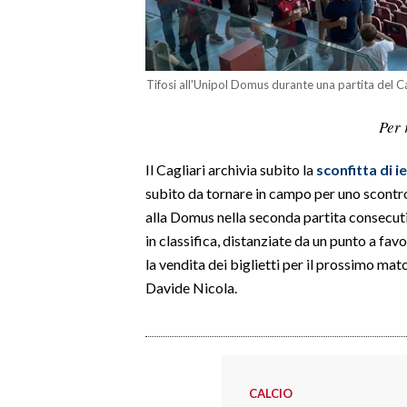
LAVORO
BANDI
Tifosi all'Unipol Domus durante una partita del Ca
SPORT IN SARDEGNA
Per 
SPORT
Il Cagliari archivia subito la
sconfitta di i
RISULTATI E CLASSIFICHE
subito da tornare in campo per uno scontr
CALCIO
alla Domus nella seconda partita consecutiv
CALCIO REGIONALE
in classifica, distanziate da un punto a fav
BASKET
la vendita dei biglietti per il prossimo mat
VOLLEY
Davide Nicola.
MOTORI
TENNIS
ALTRI SPORT
CALCIO
CULTURA