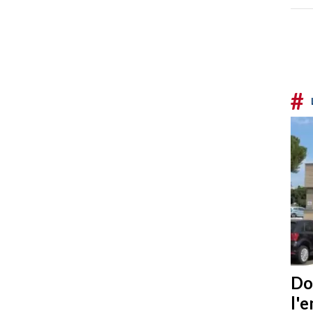
#
Do
l'