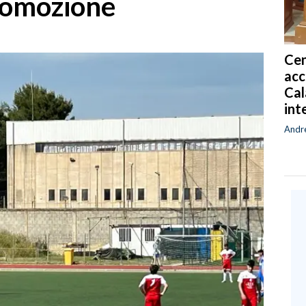
romozione
Cen
acc
Cal
int
Andr