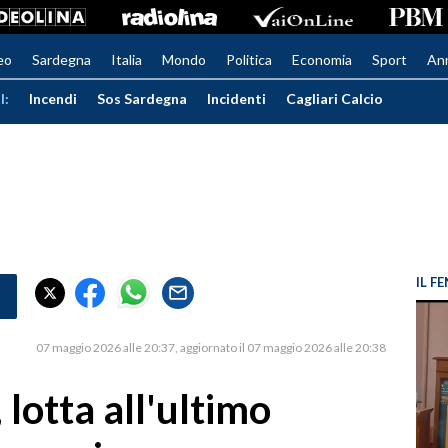
eo
Sardegna
Italia
Mondo
Politica
Economia
Sport
An
I:
Incendi
Sos Sardegna
Incidenti
Cagliari Calcio
IL 
07 maggio 2026 alle 20:37
aggiornato il 07 maggio 2026 alle 20:38
lotta all'ultimo