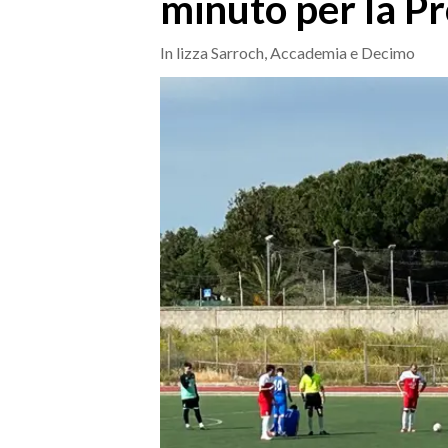
minuto per la P
MEDIO CAMPIDANO
ORISTANO E PROVINCIA
In lizza Sarroch, Accademia e Decimo
SASSARI E PROVINCIA
GALLURA
NUORO E PROVINCIA
OGLIASTRA
AGENDA
CRONACA
ITALIA
MONDO
POLITICA
ECONOMIA
SERVIZI ALLE IMPRESE