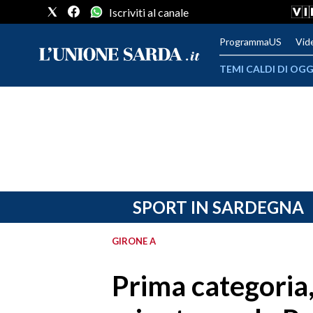
Iscriviti al canale
ProgrammaUS
Vid
TEMI CALDI DI OGG
METEO
COMUNI AL VOTO
VIDEO
FOTO
SPORT IN SARDEGNA
CRONACA SARDEGNA
GIRONE A
CAGLIARI
Prima categoria, 
PROVINCIA DI CAGLIARI
SULCIS IGLESIENTE