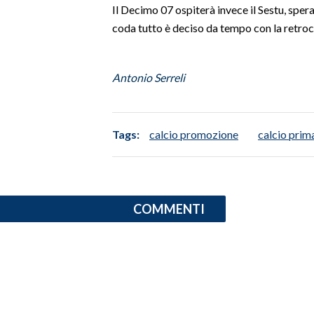
Il Decimo 07 ospiterà invece il Sestu, speran
coda tutto è deciso da tempo con la retro
SPETTACOLI
GOSSIP
Antonio Serreli
SALUTE
SARDEGNA TURISMO
Tags:
calcio promozione
calcio prim
SARDI NEL MONDO
NOTIZIE
COMMENTI
EVENTI
#CARAUNIONE
3 MINUTI CON
INSULARITÀ