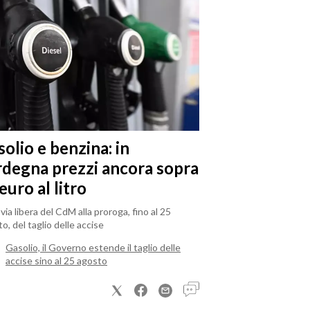
olio e benzina: in
rdegna prezzi ancora sopra
 euro al litro
il via libera del CdM alla proroga, fino al 25
o, del taglio delle accise
Gasolio, il Governo estende il taglio delle
accise sino al 25 agosto