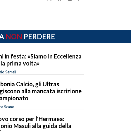
A
NON
PERDERE
ni in festa: «Siamo in Eccellenza
 la prima volta»
io Serreli
bonia Calcio, gli Ultras
giscono alla mancata iscrizione
campionato
ea Scano
vo corso per l'Hermaea:
onio Masuli alla guida della