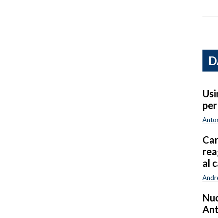
D
Usi
per
Anton
Car
rea
al 
Andr
Nuo
Ant