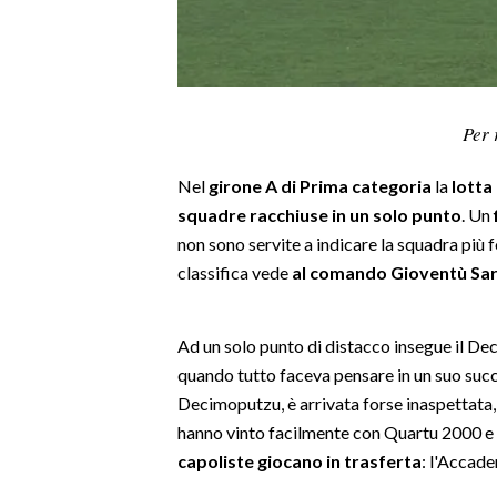
LAVORO
BANDI
SPORT IN SARDEGNA
Per 
SPORT
Nel
girone A di Prima categoria
la
lotta 
RISULTATI E CLASSIFICHE
squadre racchiuse in un solo punto
. Un
CALCIO
non sono servite a indicare la squadra più f
classifica vede
al comando Gioventù Sar
CALCIO REGIONALE
BASKET
VOLLEY
Ad un solo punto di distacco insegue il De
MOTORI
quando tutto faceva pensare in un suo succe
Decimoputzu, è arrivata forse inaspettata,
TENNIS
hanno vinto facilmente con Quartu 2000 e
ALTRI SPORT
capoliste giocano in trasferta
: l'Accade
CULTURA