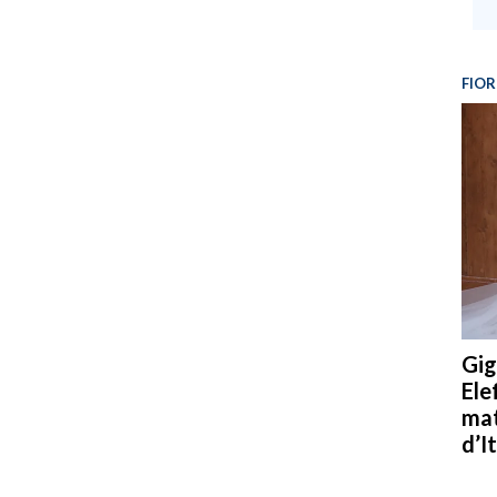
FIOR
Gig
Ele
mat
d’It