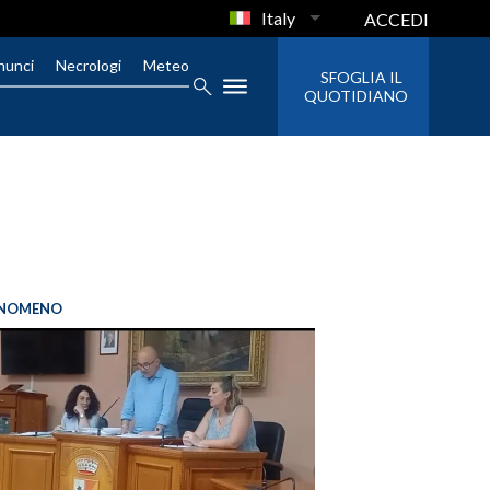
Italy
ACCEDI
nunci
Necrologi
Meteo
SFOGLIA IL
QUOTIDIANO
FENOMENO