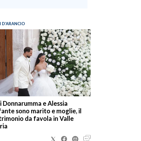
I D’ARANCIO
i Donnarumma e Alessia
fante sono marito e moglie, il
rimonio da favola in Valle
ria