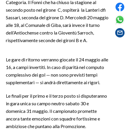
Categoria. Il Fonni che ha chiuso la stagione al
secondo posto nel girone C, ospiterà la Lanteri dfi
SPETTACOLI
Sassari, seconda del girone D. Mercoledì 20 maggio
alle 18, al Comunale di Giba, sarà invece il turno
GOSSIP
dell’Antiochense contro la Gioventù Sarroch,
rispettivamente seconde dei gironi B e A.
SALUTE
SARDEGNA TURISMO
Le gare di ritorno verranno giocate il 24 maggio alle
16, a campi invertiti. In caso di parità nel computo
SARDI NEL MONDO
complessivo dei gol — non sono previsti tempi
NOTIZIE
supplementari — si andrà direttamente ai rigori.
EVENTI
Le finali per il primo e il terzo posto si disputeranno
#CARAUNIONE
in gara unica su campo neutro sabato 30 e
domenica 31 maggio. Il campionato promette
3 MINUTI CON
ancora tante emozioni con squadre fortissime e
ambiziose che puntano alla Promozione.
INSULARITÀ