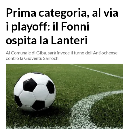
MEDIO CAMPIDANO
Prima categoria, al via
ORISTANO E PROVINCIA
SASSARI E PROVINCIA
i playoff: il Fonni
GALLURA
ospita la Lanteri
NUORO E PROVINCIA
OGLIASTRA
Al Comunale di Giba, sarà invece il turno dell’Antiochense
AGENDA
contro la Gioventù Sarroch
CRONACA
ITALIA
MONDO
POLITICA
ECONOMIA
SERVIZI ALLE IMPRESE