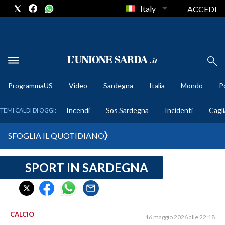
Italy
ACCEDI
METEO
ProgrammaUS
Video
Sardegna
Italia
Mondo
Po
COMUNI AL VOTO
Incendi
Sos Sardegna
Incidenti
Cagli
TEMI CALDI DI OGGI:
VIDEO
SFOGLIA IL QUOTIDIANO
FOTO
SPORT IN SARDEGNA
CRONACA SARDEGNA
CAGLIARI
PROVINCIA DI CAGLIARI
SULCIS IGLESIENTE
CALCIO
16 maggio 2026 alle 22:18