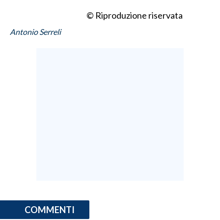
© Riproduzione riservata
INFO AZIENDE
Antonio Serreli
ABBONATI
ANNUNCI
NECROLOGI
PUBBLICITÀ
SPIAGGE
STORE
COMMENTI