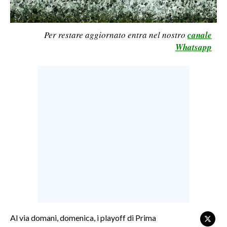
LAVORO
BANDI
Per restare aggiornato entra nel nostro
canale
Whatsapp
SPORT IN SARDEGNA
SPORT
RISULTATI E CLASSIFICHE
CALCIO
CALCIO REGIONALE
BASKET
VOLLEY
MOTORI
TENNIS
ALTRI SPORT
Al via domani, domenica, i playoff di Prima
CULTURA