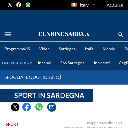
Italy
ACCEDI
METEO
ProgrammaUS
Video
Sardegna
Italia
Mondo
Po
COMUNI AL VOTO
Incendi
Sos Sardegna
Incidenti
Cagli
TEMI CALDI DI OGGI:
VIDEO
SFOGLIA IL QUOTIDIANO
FOTO
SPORT IN SARDEGNA
CRONACA SARDEGNA
CAGLIARI
PROVINCIA DI CAGLIARI
SULCIS IGLESIENTE
12 maggio 2026 alle 14:31
SPORT
aggiornato il 12 maggio 2026 alle 14:32