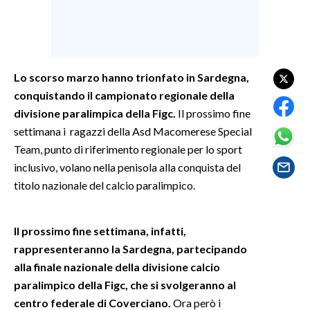
SPETTACOLI
GOSSIP
Lo scorso marzo hanno trionfato in Sardegna,
conquistando il campionato regionale della
SALUTE
divisione paralimpica della Figc.
Il prossimo fine
SARDEGNA TURISMO
settimana i ragazzi della Asd Macomerese Special
Team, punto di riferimento regionale per lo sport
SARDI NEL MONDO
inclusivo, volano nella penisola alla conquista del
titolo nazionale del calcio paralimpico.
NOTIZIE
EVENTI
Il prossimo fine settimana, infatti,
#CARAUNIONE
rappresenteranno la Sardegna, partecipando
alla finale nazionale della divisione calcio
3 MINUTI CON
paralimpico della Figc, che si svolgeranno al
centro federale di Coverciano.
Ora però i
INSULARITÀ