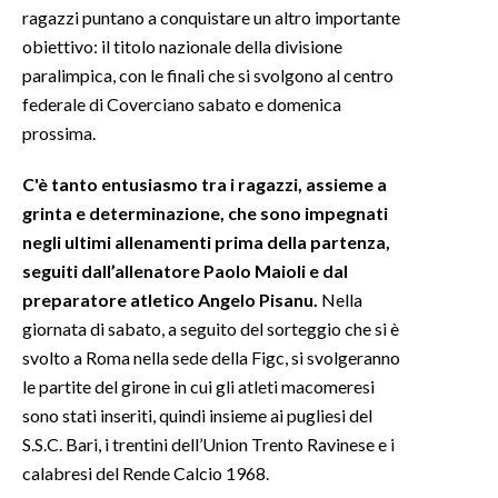
ragazzi puntano a conquistare un altro importante
obiettivo: il titolo nazionale della divisione
INFO AZIENDE
paralimpica, con le finali che si svolgono al centro
ABBONATI
federale di Coverciano sabato e domenica
ANNUNCI
prossima.
NECROLOGI
C'è tanto entusiasmo tra i ragazzi, assieme a
PUBBLICITÀ
grinta e determinazione, che sono impegnati
SPIAGGE
negli ultimi allenamenti prima della partenza,
STORE
seguiti dall’allenatore Paolo Maioli e dal
preparatore atletico Angelo Pisanu.
Nella
giornata di sabato, a seguito del sorteggio che si è
svolto a Roma nella sede della Figc, si svolgeranno
le partite del girone in cui gli atleti macomeresi
sono stati inseriti, quindi insieme ai pugliesi del
S.S.C. Bari, i trentini dell’Union Trento Ravinese e i
calabresi del Rende Calcio 1968.