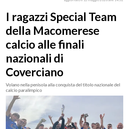
MEDIO CAMPIDANO
ORISTANO E PROVINCIA
I ragazzi Special Team
SASSARI E PROVINCIA
della Macomerese
GALLURA
NUORO E PROVINCIA
calcio alle finali
OGLIASTRA
nazionali di
AGENDA
Coverciano
CRONACA
ITALIA
Volano nella penisola alla conquista del titolo nazionale del
MONDO
calcio paralimpico
POLITICA
ECONOMIA
SERVIZI ALLE IMPRESE