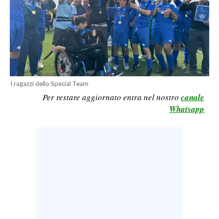
LAVORO
BANDI
SPORT IN SARDEGNA
SPORT
I ragazzi dello Special Team
RISULTATI E CLASSIFICHE
Per restare aggiornato entra nel nostro
canale
CALCIO
Whatsapp
CALCIO REGIONALE
BASKET
VOLLEY
MOTORI
TENNIS
ALTRI SPORT
CULTURA