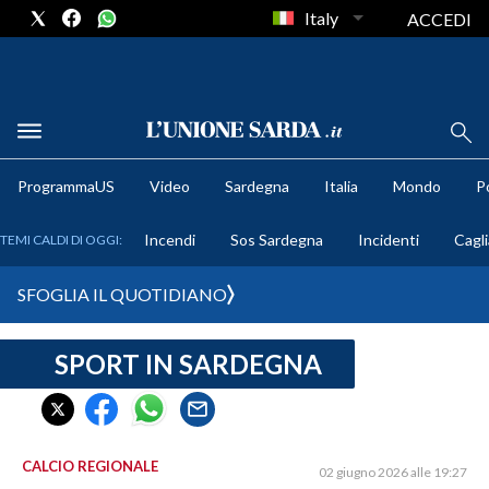
Italy
ACCEDI
METEO
ProgrammaUS
Video
Sardegna
Italia
Mondo
Po
COMUNI AL VOTO
Incendi
Sos Sardegna
Incidenti
Cagli
TEMI CALDI DI OGGI:
VIDEO
SFOGLIA IL QUOTIDIANO
FOTO
SPORT IN SARDEGNA
CRONACA SARDEGNA
CAGLIARI
PROVINCIA DI CAGLIARI
SULCIS IGLESIENTE
CALCIO REGIONALE
02 giugno 2026 alle 19:27