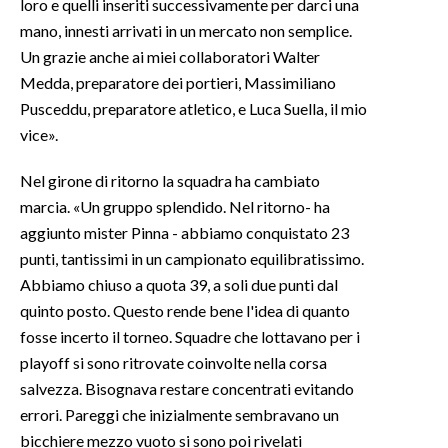
loro e quelli inseriti successivamente per darci una
mano, innesti arrivati in un mercato non semplice.
INFO AZIENDE
Un grazie anche ai miei collaboratori Walter
ABBONATI
Medda, preparatore dei portieri, Massimiliano
ANNUNCI
Pusceddu, preparatore atletico, e Luca Suella, il mio
vice».
NECROLOGI
PUBBLICITÀ
Nel girone di ritorno la squadra ha cambiato
SPIAGGE
marcia. «Un gruppo splendido. Nel ritorno- ha
STORE
aggiunto mister Pinna - abbiamo conquistato 23
punti, tantissimi in un campionato equilibratissimo.
Abbiamo chiuso a quota 39, a soli due punti dal
quinto posto. Questo rende bene l'idea di quanto
fosse incerto il torneo. Squadre che lottavano per i
playoff si sono ritrovate coinvolte nella corsa
salvezza. Bisognava restare concentrati evitando
errori. Pareggi che inizialmente sembravano un
bicchiere mezzo vuoto si sono poi rivelati