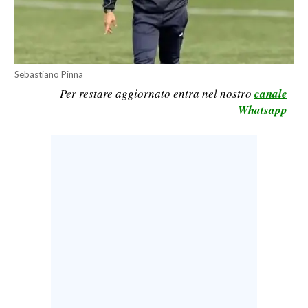
LAVORO
BANDI
SPORT IN SARDEGNA
Sebastiano Pinna
Per restare aggiornato entra nel nostro
canale
SPORT
Whatsapp
RISULTATI E CLASSIFICHE
CALCIO
CALCIO REGIONALE
BASKET
VOLLEY
MOTORI
TENNIS
ALTRI SPORT
CULTURA