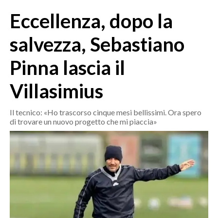
MEDIO CAMPIDANO
Eccellenza, dopo la
ORISTANO E PROVINCIA
SASSARI E PROVINCIA
salvezza, Sebastiano
GALLURA
Pinna lascia il
NUORO E PROVINCIA
OGLIASTRA
Villasimius
AGENDA
Il tecnico: «Ho trascorso cinque mesi bellissimi. Ora spero
CRONACA
di trovare un nuovo progetto che mi piaccia»
ITALIA
MONDO
POLITICA
ECONOMIA
SERVIZI ALLE IMPRESE