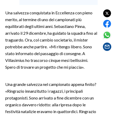
SPETTACOLI
Una salvezza conquistata in Eccellenza con pieno
merito, al termine di uno dei campionati più
GOSSIP
equilibrati degli ultimi anni. Sebastiano Pinna,
arrivato il 29 dicembre, ha guidato la squadra fino al
SALUTE
traguardo. Ora, col cambio societario, il mister
potrebbe anche partire. «Mi ritengo libero. Sono
SARDEGNA TURISMO
stato informato del passaggio di consegne. A
Villasimius ho trascorso cinque mesi bellissimi.
SARDI NEL MONDO
Spero di trovare un progetto che mi piaccia».
NOTIZIE
EVENTI
Una grande salvezza nel campionato appena finito?
#CARAUNIONE
«Ringrazio innanzitutto i ragazzi, i principali
protagonisti. Sono arrivato a fine dicembre con un
3 MINUTI CON
organico davvero ridotto: alla ripresa dopo le
festività natalizie eravamo in quattordici. Ringrazio
INSULARITÀ