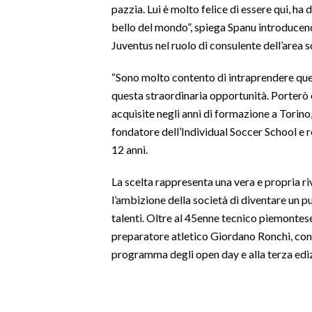
pazzia. Lui è molto felice di essere qui, ha
bello del mondo”, spiega Spanu introducen
SPETTACOLI
Juventus nel ruolo di consulente dell’area s
GOSSIP
“Sono molto contento di intraprendere que
questa straordinaria opportunità. Porterò
SALUTE
acquisite negli anni di formazione a Torino, 
fondatore dell’Individual Soccer School e r
SARDEGNA TURISMO
12 anni.
SARDI NEL MONDO
La scelta rappresenta una vera e propria r
NOTIZIE
l’ambizione della società di diventare un p
EVENTI
talenti. Oltre al 45enne tecnico piemontese
preparatore atletico Giordano Ronchi, confe
#CARAUNIONE
programma degli open day e alla terza ediz
3 MINUTI CON
INSULARITÀ