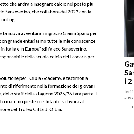
 detto che andrà a insegnare calcio nel posto più
do Sanseverino, che collabora dal 2022 con la
couting.
sta nuova avventura: ringrazio Gianni Spanu per
 con grande entusiasmo tutte le mie conoscenze
in Italia e in Europa”, gli fa eco Sanseverino,
esponsabile della scuola calcio del Lascaris per
Gas
Sa
ivoluzione per l’Olbia Academy, e testimonia
i 2
unto di riferimento nella formazione dei giovani
Ieri 
, dello staff della stagione 2025/26 farà parte il
agost
rmato in queste ore. Intanto, si lavora al
ione del Trofeo Città di Olbia.