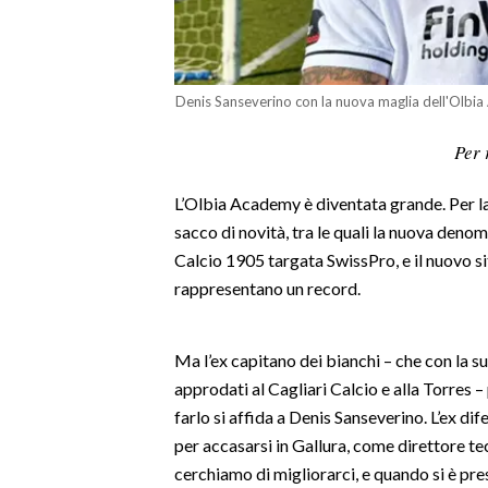
LAVORO
BANDI
Denis Sanseverino con la nuova maglia dell'Olbi
SPORT IN SARDEGNA
Per 
SPORT
L’Olbia Academy è diventata grande. Per la 
RISULTATI E CLASSIFICHE
sacco di novità, tra le quali la nuova deno
CALCIO
Calcio 1905 targata SwissPro, e il nuovo sit
CALCIO REGIONALE
rappresentano un record.
BASKET
VOLLEY
Ma l’ex capitano dei bianchi – che con la su
MOTORI
approdati al Cagliari Calcio e alla Torres –
TENNIS
farlo si affida a Denis Sanseverino. L’ex di
ALTRI SPORT
per accasarsi in Gallura, come direttore 
cerchiamo di migliorarci, e quando si è pr
CULTURA