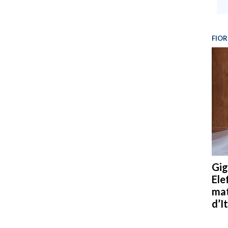
FIOR
Gig
Ele
mat
d’It