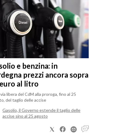
olio e benzina: in
rdegna prezzi ancora sopra
 euro al litro
il via libera del CdM alla proroga, fino al 25
o, del taglio delle accise
Gasolio, il Governo estende il taglio delle
accise sino al 25 agosto