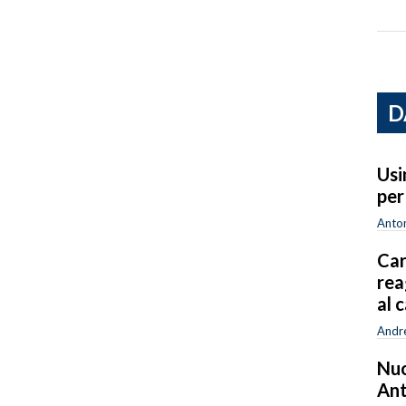
D
Usi
per
Anton
Car
rea
al 
Andr
Nuo
Ant