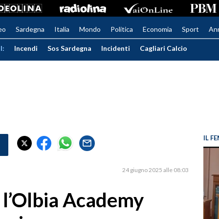
eo
Sardegna
Italia
Mondo
Politica
Economia
Sport
An
I:
Incendi
Sos Sardegna
Incidenti
Cagliari Calcio
IL 
24 giugno 2025 alle 08:03
, l’Olbia Academy