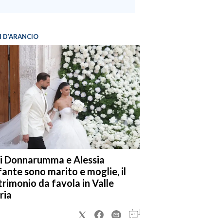
I D’ARANCIO
i Donnarumma e Alessia
fante sono marito e moglie, il
rimonio da favola in Valle
ria