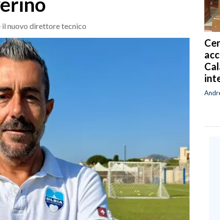
erino
è il nuovo direttore tecnico
Cen
acc
Cal
int
Andr