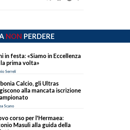
A
NON
PERDERE
ni in festa: «Siamo in Eccellenza
 la prima volta»
io Serreli
bonia Calcio, gli Ultras
giscono alla mancata iscrizione
campionato
ea Scano
vo corso per l'Hermaea:
onio Masuli alla guida della