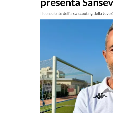
presenta Sansev
MEDIO CAMPIDANO
ORISTANO E PROVINCIA
Il consulente dell’area scouting della Juve 
SASSARI E PROVINCIA
GALLURA
NUORO E PROVINCIA
OGLIASTRA
AGENDA
CRONACA
ITALIA
MONDO
POLITICA
ECONOMIA
SERVIZI ALLE IMPRESE