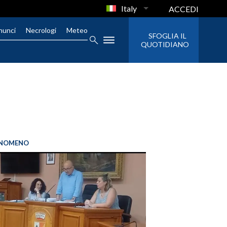
Italy
ACCEDI
nunci
Necrologi
Meteo
SFOGLIA IL
QUOTIDIANO
FENOMENO