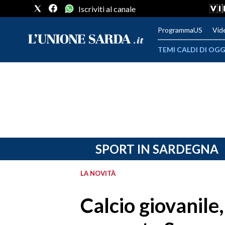
Iscriviti al canale
ProgrammaUS
Vid
TEMI CALDI DI OGG
METEO
COMUNI AL VOTO
VIDEO
FOTO
SPORT IN SARDEGNA
CRONACA SARDEGNA
LA NOVITÀ
CAGLIARI
Calcio giovanile
PROVINCIA DI CAGLIARI
SULCIS IGLESIENTE