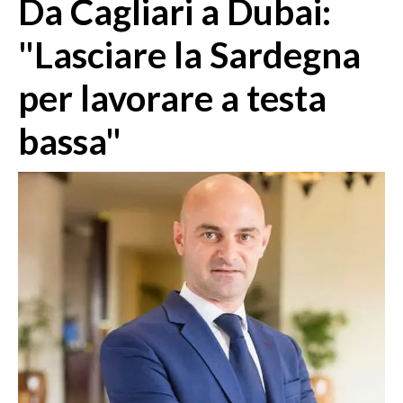
Da Cagliari a Dubai:
MEDIO CAMPIDANO
ORISTANO E PROVINCIA
"Lasciare la Sardegna
SASSARI E PROVINCIA
per lavorare a testa
GALLURA
NUORO E PROVINCIA
bassa"
OGLIASTRA
AGENDA
CRONACA
ITALIA
MONDO
POLITICA
ECONOMIA
SERVIZI ALLE IMPRESE