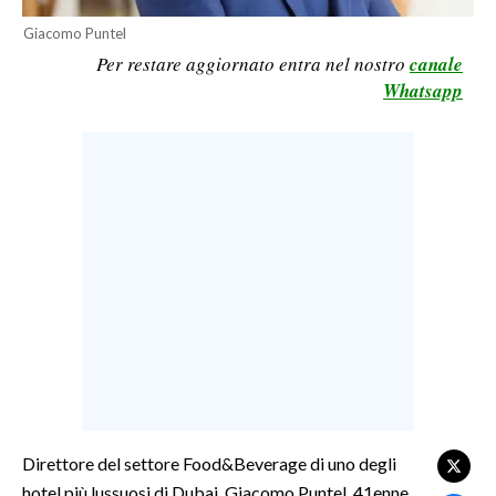
LAVORO
Giacomo Puntel
Per restare aggiornato entra nel nostro
canale
BANDI
Whatsapp
SPORT IN SARDEGNA
SPORT
RISULTATI E CLASSIFICHE
CALCIO
CALCIO REGIONALE
BASKET
VOLLEY
MOTORI
TENNIS
ALTRI SPORT
Direttore del settore Food&Beverage di uno degli
hotel più lussuosi di Dubai, Giacomo Puntel, 41enne
CULTURA