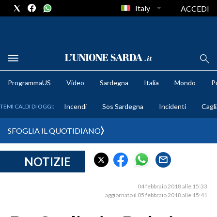
Italy
ACCEDI
METEO
ProgrammaUS
Video
Sardegna
Italia
Mondo
Po
COMUNI AL VOTO
Incendi
Sos Sardegna
Incidenti
Cagli
TEMI CALDI DI OGGI:
VIDEO
SFOGLIA IL QUOTIDIANO
FOTO
NOTIZIE
CRONACA SARDEGNA
CAGLIARI
04 febbraio 2018 alle 15:33
PROVINCIA DI CAGLIARI
aggiornato il 05 febbraio 2018 alle 15:41
SULCIS IGLESIENTE