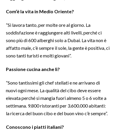
Com’è la vita in Medio Oriente?
INFO AZIENDE
ABBONATI
“Si lavora tanto, per molte ore al giorno. La
ANNUNCI
soddisfazione è raggiungere alti livelli, perché ci
sono più di 600 alberghi solo a Dubai. La vita non è
NECROLOGI
affatto male, c’è sempre il sole, la gente è positiva, ci
PUBBLICITÀ
sono tanti turisti e molti giovani”.
SPIAGGE
STORE
Passione cucina anche lì?
“Sono tantissimi gli chef stellati e ne arrivano di
nuovi ogni mese. La qualità del cibo deve essere
elevata perché si mangia fuori almeno 5 o 6 volte a
settimana. 9.800 ristoranti per 3.600.000 abitanti:
la ricerca del buon cibo e del buon vino c’è sempre”.
Conoscono i piatti italiani?