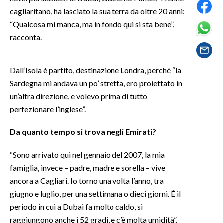
cagliaritano, ha lasciato la sua terra da oltre 20 anni:
SPETTACOLI
“Qualcosa mi manca, ma in fondo qui si sta bene”,
racconta.
GOSSIP
Dall’Isola è partito, destinazione Londra, perché “la
SALUTE
Sardegna mi andava un po’ stretta, ero proiettato in
SARDEGNA TURISMO
un’altra direzione, e volevo prima di tutto
perfezionare l’inglese”.
SARDI NEL MONDO
Da quanto tempo si trova negli Emirati?
NOTIZIE
EVENTI
“Sono arrivato qui nel gennaio del 2007, la mia
famiglia, invece – padre, madre e sorella – vive
#CARAUNIONE
ancora a Cagliari. Io torno una volta l’anno, tra
giugno e luglio, per una settimana o dieci giorni. È il
3 MINUTI CON
periodo in cui a Dubai fa molto caldo, si
raggiungono anche i 52 gradi, e c’è molta umidità”.
INSULARITÀ