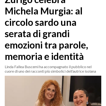
MEDIO CAMPIDANO
Michela Murgia: al
ORISTANO E PROVINCIA
SASSARI E PROVINCIA
circolo sardo una
GALLURA
serata di grandi
NUORO E PROVINCIA
OGLIASTRA
emozioni tra parole,
AGENDA
memoria e identità
CRONACA
ITALIA
Linda Fallea Buscemi ha accompagnato il pubblico nel
MONDO
cuore di uno dei racconti più simbolici dell’autrice isolana
POLITICA
ECONOMIA
SERVIZI ALLE IMPRESE