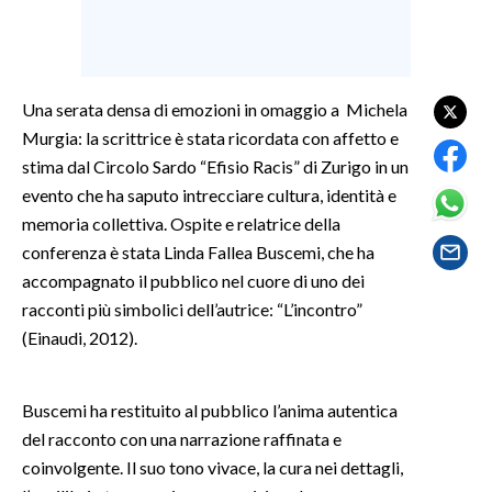
SPETTACOLI
GOSSIP
Una serata densa di emozioni in omaggio a Michela
Murgia: la scrittrice è stata ricordata con affetto e
SALUTE
stima dal Circolo Sardo “Efisio Racis” di Zurigo in un
evento che ha saputo intrecciare cultura, identità e
SARDEGNA TURISMO
memoria collettiva. Ospite e relatrice della
conferenza è stata Linda Fallea Buscemi, che ha
SARDI NEL MONDO
accompagnato il pubblico nel cuore di uno dei
NOTIZIE
racconti più simbolici dell’autrice: “L’incontro”
EVENTI
(Einaudi, 2012).
#CARAUNIONE
Buscemi ha restituito al pubblico l’anima autentica
3 MINUTI CON
del racconto con una narrazione raffinata e
coinvolgente. Il suo tono vivace, la cura nei dettagli,
INSULARITÀ