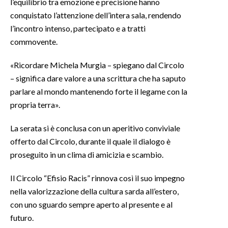
l’equilibrio tra emozione e precisione hanno
conquistato l’attenzione dell’intera sala, rendendo
INFO AZIENDE
l’incontro intenso, partecipato e a tratti
ABBONATI
commovente.
ANNUNCI
«Ricordare Michela Murgia – spiegano dal Circolo
NECROLOGI
– significa dare valore a una scrittura che ha saputo
PUBBLICITÀ
parlare al mondo mantenendo forte il legame con la
SPIAGGE
propria terra».
STORE
La serata si è conclusa con un aperitivo conviviale
offerto dal Circolo, durante il quale il dialogo è
proseguito in un clima di amicizia e scambio.
Il Circolo “Efisio Racis” rinnova così il suo impegno
nella valorizzazione della cultura sarda all’estero,
con uno sguardo sempre aperto al presente e al
futuro.