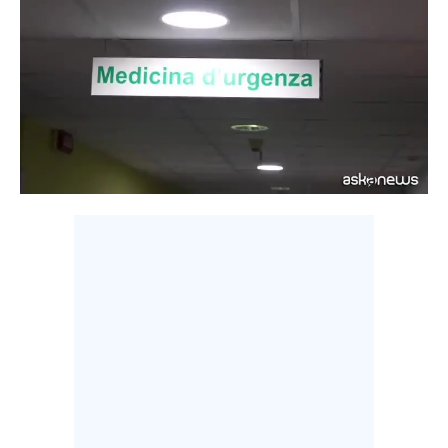
LAVORO
BANDI
SPORT IN SARDEGNA
SPORT
RISULTATI E CLASSIFICHE
CALCIO
CALCIO REGIONALE
BASKET
VOLLEY
MOTORI
TENNIS
ALTRI SPORT
CULTURA