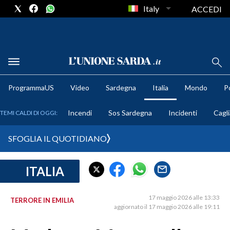
Italy
ACCEDI
METEO
ProgrammaUS
Video
Sardegna
Italia
Mondo
Po
COMUNI AL VOTO
Incendi
Sos Sardegna
Incidenti
Cagli
TEMI CALDI DI OGGI:
VIDEO
SFOGLIA IL QUOTIDIANO
FOTO
ITALIA
CRONACA SARDEGNA
CAGLIARI
17 maggio 2026 alle 13:33
TERRORE IN EMILIA
PROVINCIA DI CAGLIARI
aggiornato il 17 maggio 2026 alle 19:11
SULCIS IGLESIENTE