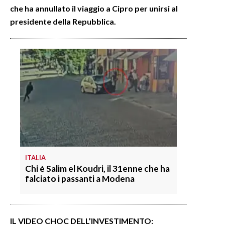
che ha annullato il viaggio a Cipro per unirsi al
presidente della Repubblica.
INFO AZIENDE
ABBONATI
ANNUNCI
NECROLOGI
PUBBLICITÀ
SPIAGGE
STORE
ITALIA
Chi è Salim el Koudri, il 31enne che ha
falciato i passanti a Modena
IL VIDEO CHOC DELL’INVESTIMENTO: