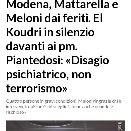
Modena, Mattarella e
MEDIO CAMPIDANO
ORISTANO E PROVINCIA
Meloni dai feriti. El
SASSARI E PROVINCIA
Koudri in silenzio
GALLURA
NUORO E PROVINCIA
davanti ai pm.
OGLIASTRA
AGENDA
Piantedosi: «Disagio
CRONACA
psichiatrico, non
ITALIA
terrorismo»
MONDO
Quattro persone in gravi condizioni, Meloni ringrazia chi è
POLITICA
intervenuto: «Eroe è chi sceglie il bene anche quando è
rischioso»
ECONOMIA
SERVIZI ALLE IMPRESE