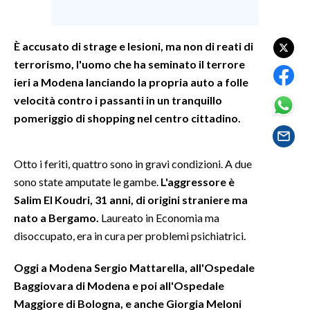
SPETTACOLI
È accusato di strage e lesioni, ma non di reati di
terrorismo, l'uomo che ha seminato il terrore
GOSSIP
ieri a Modena lanciando la propria auto a folle
SALUTE
velocità contro i passanti in un tranquillo
pomeriggio di shopping nel centro cittadino.
SARDEGNA TURISMO
Otto i feriti, quattro sono in gravi condizioni. A due
SARDI NEL MONDO
sono state amputate le gambe.
L'aggressore è
NOTIZIE
Salim El Koudri, 31 anni, di origini straniere ma
EVENTI
nato a Bergamo.
Laureato in Economia ma
disoccupato, era in cura per problemi psichiatrici.
#CARAUNIONE
Oggi a Modena Sergio Mattarella, all'Ospedale
3 MINUTI CON
Baggiovara di Modena e poi all'Ospedale
Maggiore di Bologna, e anche Giorgia Meloni
INSULARITÀ