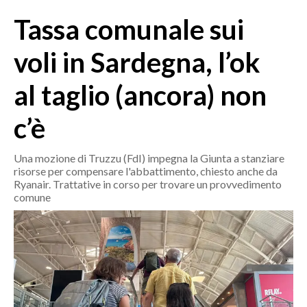
MEDIO CAMPIDANO
Tassa comunale sui
ORISTANO E PROVINCIA
SASSARI E PROVINCIA
voli in Sardegna, l’ok
GALLURA
al taglio (ancora) non
NUORO E PROVINCIA
OGLIASTRA
c’è
AGENDA
Una mozione di Truzzu (FdI) impegna la Giunta a stanziare
CRONACA
risorse per compensare l'abbattimento, chiesto anche da
Ryanair. Trattative in corso per trovare un provvedimento
ITALIA
comune
MONDO
POLITICA
ECONOMIA
SERVIZI ALLE IMPRESE