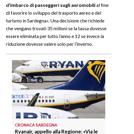
d'imbarco di passeggeri sugli aeromobili
al fine
di favorire lo sviluppo del trasporto aereo e del
INFO AZIENDE
turismo in Sardegna». Una decisione che richiede
ABBONATI
che vengano trovati 35 milioni se la tassa dovesse
ANNUNCI
essere eliminata per tutto l’anno e 12 se invece la
NECROLOGI
riduzione dovesse valere solo per l’inverno.
PUBBLICITÀ
SPIAGGE
STORE
CRONACA SARDEGNA
Ryanair, appello alla Regione: «Via le