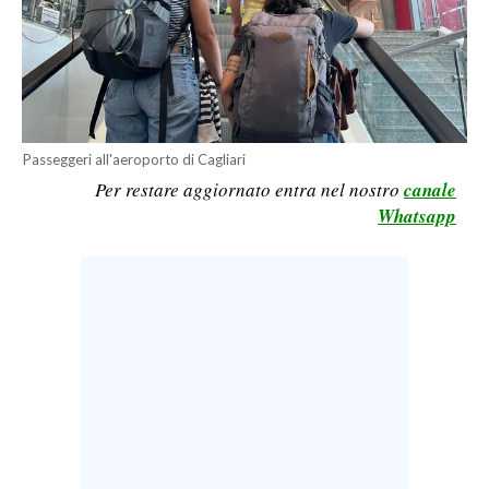
LAVORO
BANDI
SPORT IN SARDEGNA
Passeggeri all'aeroporto di Cagliari
SPORT
Per restare aggiornato entra nel nostro
canale
RISULTATI E CLASSIFICHE
Whatsapp
CALCIO
CALCIO REGIONALE
BASKET
VOLLEY
MOTORI
TENNIS
ALTRI SPORT
CULTURA