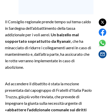
SPETTACOLI
Il Consiglio regionale prende tempo sul tema caldo
GOSSIP
in Sardegna dell'abbattimento della tassa
addizionale per i voli aerei.
Un balzello mal
SALUTE
sopportato soprattutto da Ryanair,
che ha
SARDEGNA TURISMO
minacciato di ridurre i collegamenti aerei in caso di
mantenimento e, dall’altra parte, ha assicurato che
SARDI NEL MONDO
le rotte verranno implementate in caso di
abolizione.
NOTIZIE
EVENTI
Ad accendere il dibattito è stata la mozione
#CARAUNIONE
presentata dal capogruppo di Fratelli d'Italia Paolo
Truzzu, già più volte rinviata, che prevede di
3 MINUTI CON
impegnare la giunta sulla necessità urgente di
«abbattere l'addizionale comunale sui diritti
INSULARITÀ