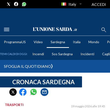
Italy
ACCEDI
METEO
ProgrammaUS
Video
Sardegna
Italia
Mondo
Po
COMUNI AL VOTO
Incendi
Sos Sardegna
Incidenti
Cagli
TEMI CALDI DI OGGI:
VIDEO
SFOGLIA IL QUOTIDIANO
FOTO
CRONACA SARDEGNA
CRONACA SARDEGNA
CAGLIARI
PROVINCIA DI CAGLIARI
SULCIS IGLESIENTE
TRASPORTI
19 maggio 2026 alle 19:45