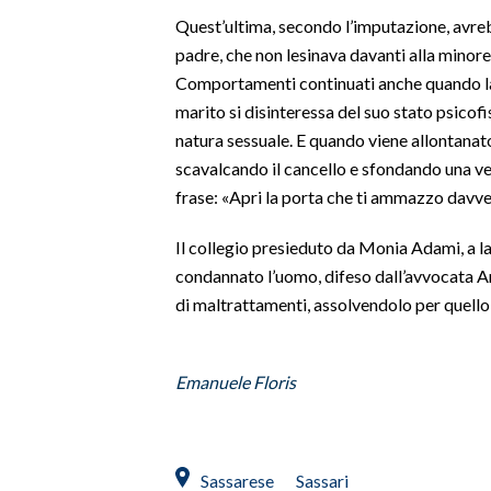
Quest’ultima, secondo l’imputazione, avreb
SPETTACOLI
padre, che non lesinava davanti alla minore d
Comportamenti continuati anche quando la 
GOSSIP
marito si disinteressa del suo stato psicofi
natura sessuale. E quando viene allontanato
SALUTE
scavalcando il cancello e sfondando una ve
frase: «Apri la porta che ti ammazzo davve
SARDEGNA TURISMO
Il collegio presieduto da Monia Adami, a la
SARDI NEL MONDO
condannato l’uomo, difeso dall’avvocata Ana
NOTIZIE
di maltrattamenti, assolvendolo per quello 
EVENTI
#CARAUNIONE
Emanuele Floris
3 MINUTI CON
Sassarese
Sassari
INSULARITÀ