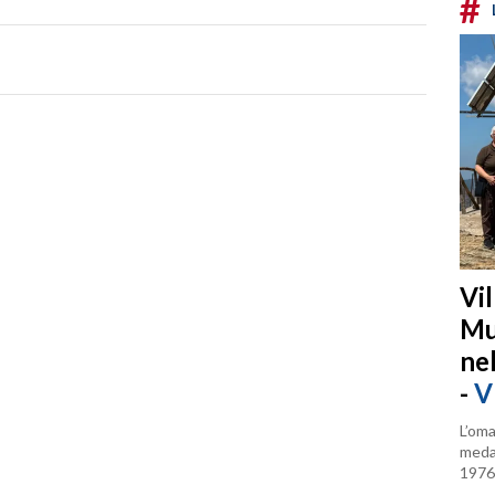
#
Vi
Mu
ne
-
V
L’oma
medag
1976