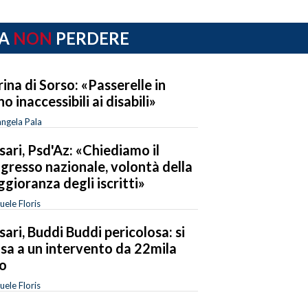
A
NON
PERDERE
ina di Sorso: «Passerelle in
no inaccessibili ai disabili»
ngela Pala
sari, Psd'Az: «Chiediamo il
gresso nazionale, volontà della
gioranza degli iscritti»
ele Floris
sari, Buddi Buddi pericolosa: si
sa a un intervento da 22mila
o
ele Floris