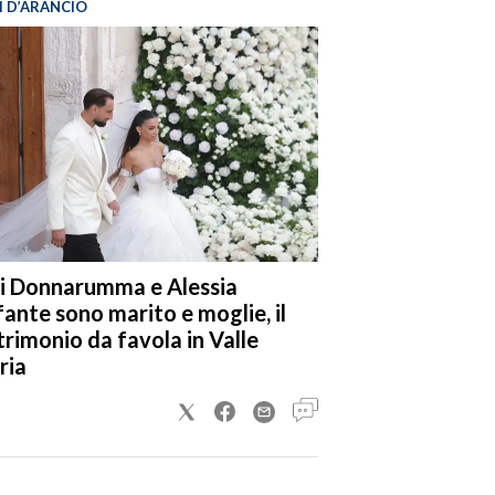
I D’ARANCIO
i Donnarumma e Alessia
fante sono marito e moglie, il
rimonio da favola in Valle
ria