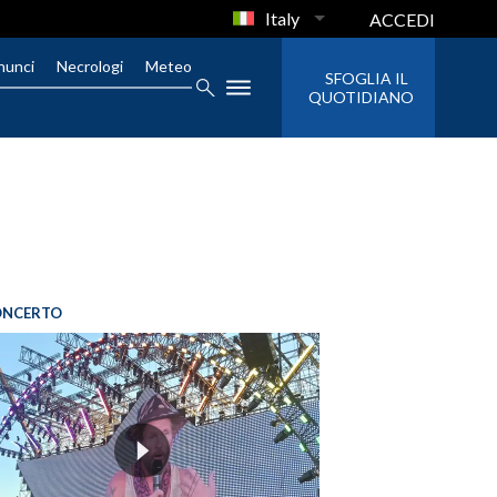
Italy
ACCEDI
nunci
Necrologi
Meteo
SFOGLIA IL
QUOTIDIANO
ONCERTO