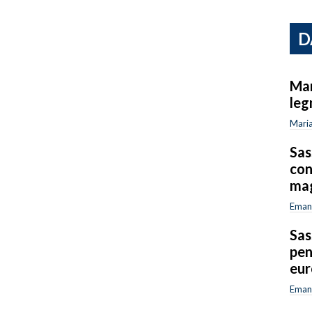
D
Mar
leg
Maria
Sas
con
mag
Emanu
Sas
pen
eur
Emanu