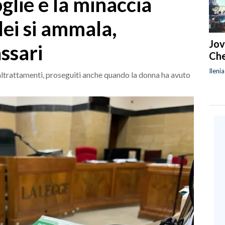
glie e la minaccia
ei si ammala,
Jov
ssari
Che
Ileni
altrattamenti, proseguiti anche quando la donna ha avuto