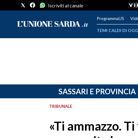
Iscriviti al canale
ProgrammaUS
Vid
TEMI CALDI DI OGG
METEO
COMUNI AL VOTO
VIDEO
FOTO
SASSARI E PROVINCIA
CRONACA SARDEGNA
TRIBUNALE
CAGLIARI
«Ti ammazzo. Ti t
PROVINCIA DI CAGLIARI
SULCIS IGLESIENTE