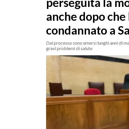
perseguita la mo
MEDIO CAMPIDANO
ORISTANO E PROVINCIA
anche dopo che l
SASSARI E PROVINCIA
condannato a Sa
GALLURA
NUORO E PROVINCIA
Dal processo sono emersi lunghi anni di m
OGLIASTRA
gravi problemi di salute
AGENDA
CRONACA
ITALIA
MONDO
POLITICA
ECONOMIA
SERVIZI ALLE IMPRESE