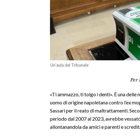
LAVORO
BANDI
SPORT IN SARDEGNA
SPORT
RISULTATI E CLASSIFICHE
Un’aula del Tribunale
CALCIO
CALCIO REGIONALE
Per 
BASKET
«Ti ammazzo, ti tolgo i denti». È una delle
VOLLEY
uomo di origine napoletana contro l’ex mogl
MOTORI
Sassari per il reato di maltrattamenti. Sec
TENNIS
periodo dal 2007 al 2023, avrebbe vessato
ALTRI SPORT
allontanandola da amici e parenti e scredit
CULTURA