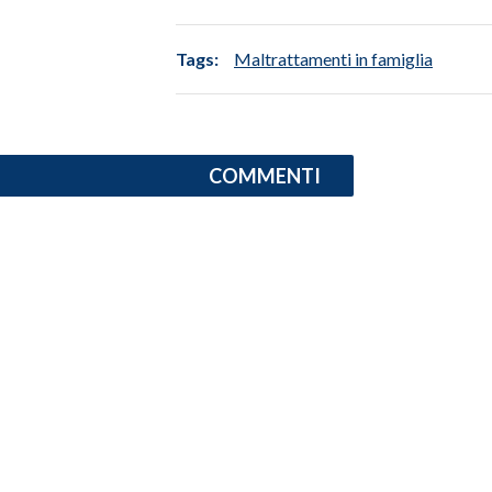
INFO AZIENDE
Tags:
Maltrattamenti in famiglia
ABBONATI
ANNUNCI
NECROLOGI
COMMENTI
PUBBLICITÀ
SPIAGGE
STORE