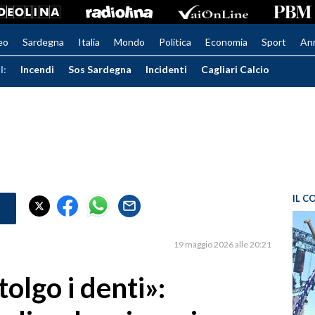
eo
Sardegna
Italia
Mondo
Politica
Economia
Sport
An
I:
Incendi
Sos Sardegna
Incidenti
Cagliari Calcio
IL C
19 maggio 2026 alle 20:21
olgo i denti»: