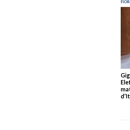
FIOR
Gig
Ele
mat
d’It