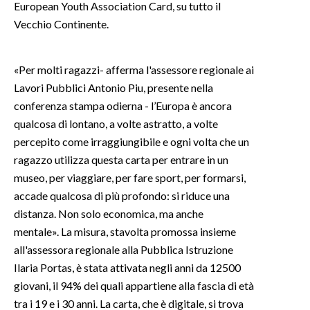
European Youth Association Card, su tutto il
Vecchio Continente.
INFO AZIENDE
ABBONATI
«Per molti ragazzi- afferma l'assessore regionale ai
ANNUNCI
Lavori Pubblici Antonio Piu, presente nella
NECROLOGI
conferenza stampa odierna - l’Europa è ancora
PUBBLICITÀ
qualcosa di lontano, a volte astratto, a volte
SPIAGGE
percepito come irraggiungibile e ogni volta che un
STORE
ragazzo utilizza questa carta per entrare in un
museo, per viaggiare, per fare sport, per formarsi,
accade qualcosa di più profondo: si riduce una
distanza. Non solo economica, ma anche
mentale». La misura, stavolta promossa insieme
all'assessora regionale alla Pubblica Istruzione
Ilaria Portas, è stata attivata negli anni da 12500
giovani, il 94% dei quali appartiene alla fascia di età
tra i 19 e i 30 anni. La carta, che è digitale, si trova