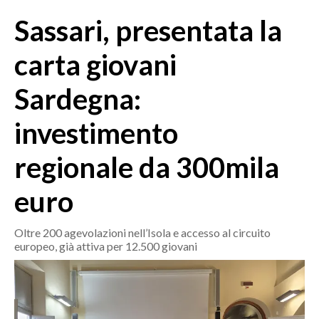
MEDIO CAMPIDANO
Sassari, presentata la
ORISTANO E PROVINCIA
SASSARI E PROVINCIA
carta giovani
GALLURA
Sardegna:
NUORO E PROVINCIA
OGLIASTRA
investimento
AGENDA
regionale da 300mila
CRONACA
euro
ITALIA
MONDO
Oltre 200 agevolazioni nell’Isola e accesso al circuito
europeo, già attiva per 12.500 giovani
POLITICA
ECONOMIA
SERVIZI ALLE IMPRESE