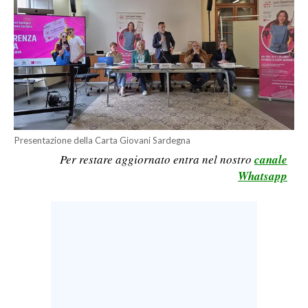
LAVORO
BANDI
SPORT IN SARDEGNA
SPORT
RISULTATI E CLASSIFICHE
Presentazione della Carta Giovani Sardegna
CALCIO
Per restare aggiornato entra nel nostro
canale
CALCIO REGIONALE
Whatsapp
BASKET
VOLLEY
MOTORI
TENNIS
ALTRI SPORT
CULTURA