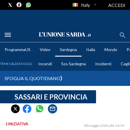
Italy
ACCEDI
METEO
ProgrammaUS
Video
Sardegna
Italia
Mondo
Po
COMUNI AL VOTO
Incendi
Sos Sardegna
Incidenti
Cagli
TEMI CALDI DI OGGI:
VIDEO
SFOGLIA IL QUOTIDIANO
FOTO
SASSARI E PROVINCIA
CRONACA SARDEGNA
CAGLIARI
PROVINCIA DI CAGLIARI
SULCIS IGLESIENTE
L’INIZIATIVA
08 maggio 2026 alle 14:50