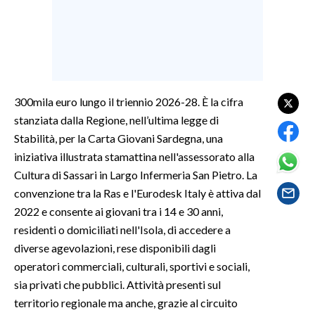
SPETTACOLI
GOSSIP
SALUTE
300mila euro lungo il triennio 2026-28. È la cifra
stanziata dalla Regione, nell’ultima legge di
SARDEGNA TURISMO
Stabilità, per la Carta Giovani Sardegna, una
iniziativa illustrata stamattina nell'assessorato alla
SARDI NEL MONDO
Cultura di Sassari in Largo Infermeria San Pietro. La
NOTIZIE
convenzione tra la Ras e l'Eurodesk Italy è attiva dal
EVENTI
2022 e consente ai giovani tra i 14 e 30 anni,
residenti o domiciliati nell'Isola, di accedere a
#CARAUNIONE
diverse agevolazioni, rese disponibili dagli
operatori commerciali, culturali, sportivi e sociali,
3 MINUTI CON
sia privati che pubblici. Attività presenti sul
territorio regionale ma anche, grazie al circuito
INSULARITÀ