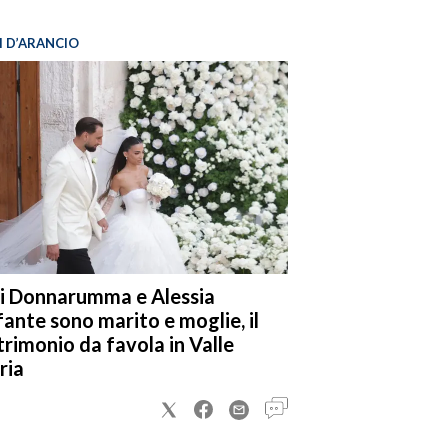
I D’ARANCIO
i Donnarumma e Alessia
fante sono marito e moglie, il
rimonio da favola in Valle
ria