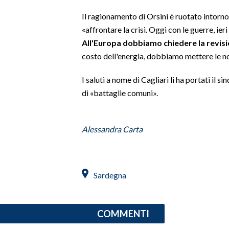
Il ragionamento di Orsini è ruotato intorno
SPETTACOLI
«affrontare la crisi. Oggi con le guerre, ie
All'Europa dobbiamo chiedere la revisio
GOSSIP
costo dell'energia, dobbiamo mettere le no
SALUTE
I saluti a nome di Cagliari li ha portati i
di «battaglie comuni».
SARDEGNA TURISMO
SARDI NEL MONDO
Alessandra Carta
NOTIZIE
EVENTI
Sardegna
#CARAUNIONE
3 MINUTI CON
COMMENTI
INSULARITÀ