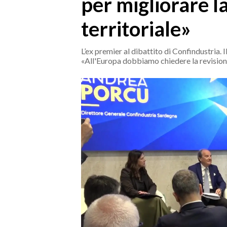
per migliorare l
MEDIO CAMPIDANO
ORISTANO E PROVINCIA
territoriale»
SASSARI E PROVINCIA
GALLURA
L’ex premier al dibattito di Confindustria. 
«All'Europa dobbiamo chiedere la revisione
NUORO E PROVINCIA
OGLIASTRA
AGENDA
CRONACA
ITALIA
MONDO
POLITICA
ECONOMIA
SERVIZI ALLE IMPRESE