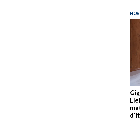
FIOR
Gig
Ele
mat
d’It