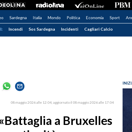
eo
Sardegna
Italia
Mondo
Politica
Economia
Sport
An
I:
Incendi
Sos Sardegna
Incidenti
Cagliari Calcio
INIZ
08 maggio 2026 alle 12:04
aggiornato il 08 maggio 2026 alle 17:04
 «Battaglia a Bruxelles