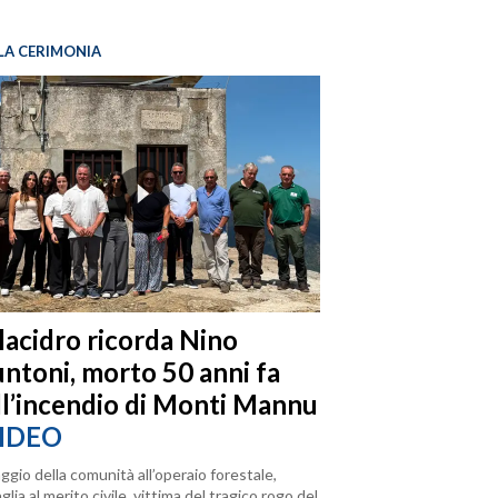
LA CERIMONIA
llacidro ricorda Nino
ntoni, morto 50 anni fa
ll’incendio di Monti Mannu
IDEO
ggio della comunità all’operaio forestale,
lia al merito civile, vittima del tragico rogo del