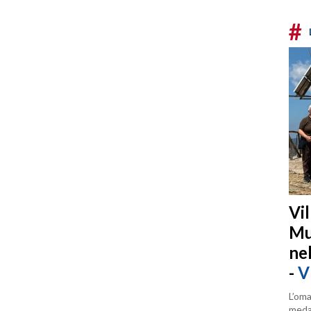
#
Vi
Mu
ne
-
V
L’oma
medag