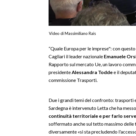
LAVORO
BANDI
SPORT IN SARDEGNA
Video di Massimiliano Rais
SPORT
“Quale Europa per le imprese": con questo
Cagliari il leader nazionale
Emanuele Orsin
RISULTATI E CLASSIFICHE
Rapporto sul mercato Ue, un lavoro commis
CALCIO
presidente
Alessandra Todde
e il deputa
CALCIO REGIONALE
commissione Trasporti.
BASKET
VOLLEY
Due i grandi temi del confronto: trasporti 
MOTORI
Sardegna è intervenuto Letta che ha messo 
TENNIS
continuità territoriale e per farlo serv
ALTRI SPORT
soffermato anche sul tetto massimo delle ta
diversamente «si sta precludendo l'accesso 
CULTURA