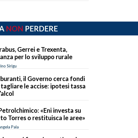
A
NON
PERDERE
rabus, Gerrei e Trexenta,
eanza per lo sviluppo rurale
ino Sirigu
buranti, il Governo cerca fondi
 tagliare le accise: ipotesi tassa
’alcol
Petrolchimico: «Eni investa su
to Torres o restituisca le aree»
ngela Pala