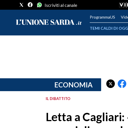
Iscriviti al canale
ProgrammaUS
Vid
TEMI CALDI DI OGG
METEO
COMUNI AL VOTO
VIDEO
FOTO
ECONOMIA
CRONACA SARDEGNA
IL DIBATTITO
CAGLIARI
Letta a Cagliari:
PROVINCIA DI CAGLIARI
SULCIS IGLESIENTE