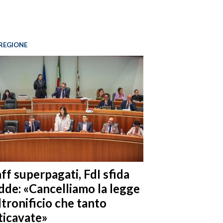
REGIONE
ff superpagati, FdI sfida
dde: «Cancelliamo la legge
ltronificio che tanto
ticavate»