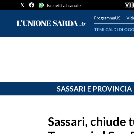
Iscriviti al canale
ProgrammaUS
Vid
TEMI CALDI DI OGG
METEO
COMUNI AL VOTO
VIDEO
FOTO
SASSARI E PROVINCIA
CRONACA SARDEGNA
CAGLIARI
Sassari, chiude tu
PROVINCIA DI CAGLIARI
SULCIS IGLESIENTE