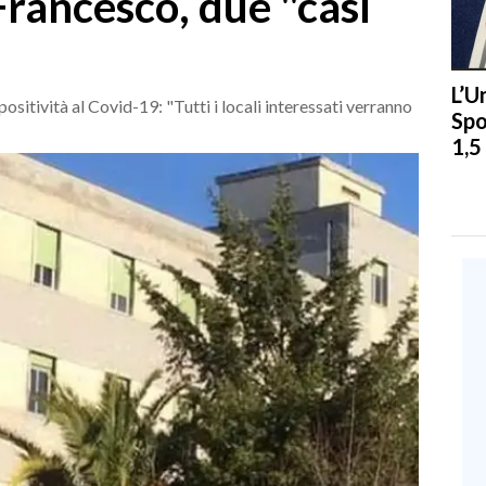
rancesco, due "casi
L’U
ositività al Covid-19: "Tutti i locali interessati verranno
Spo
1,5