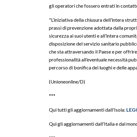
gli operatori che fossero entrati in contatt
SPETTACOLI
"L’iniziativa della chiusura dell’intera stru
prassi di prevenzione adottata dalla propri
GOSSIP
sicurezza ai suoi utenti e all’intera comunit
SALUTE
disposizione del servizio sanitario pubbli
che sta attraversando il Paese e per offrire 
SARDEGNA TURISMO
professionalità all’eventuale necessità pu
percorso di bonifica dei luoghi e delle app
SARDI NEL MONDO
(Unioneonline/D)
NOTIZIE
EVENTI
***
#CARAUNIONE
Qui tutti gli aggiornamenti dall'Isola:
LEG
3 MINUTI CON
Qui gli aggiornamenti dall'Italia e dal mon
INSULARITÀ