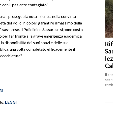
o con il paziente contagiato".
ttura - prosegue la nota - rientra nella convinta
età del Policlinico per garantire il massimo della
à sassarese. Il Policlinico Sassarese si pone così a
co per far fronte alla grave emergenza epidemica
Rif
la disponibilità dei suoi spazi e delle sue
bblica, una volta completato efficacemente il
Sa
arecchiature".
lez
Ca
Il co
seco
cambi
GI
do:
LEGGI