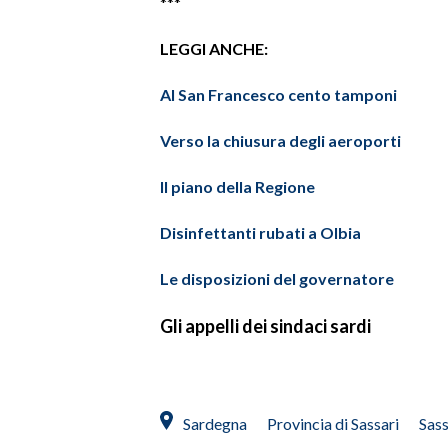
***
INFO AZIENDE
LEGGI ANCHE:
ABBONATI
Al San Francesco cento tamponi
ANNUNCI
NECROLOGI
Verso la chiusura degli aeroporti
PUBBLICITÀ
Il piano della Regione
SPIAGGE
STORE
Disinfettanti rubati a Olbia
Le disposizioni del governatore
Gli appelli dei sindaci sardi
Sardegna
Provincia di Sassari
Sas