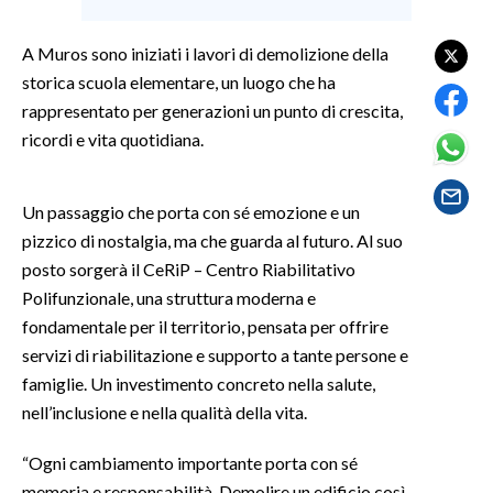
SPETTACOLI
A Muros sono iniziati i lavori di demolizione della
storica scuola elementare, un luogo che ha
GOSSIP
rappresentato per generazioni un punto di crescita,
ricordi e vita quotidiana.
SALUTE
SARDEGNA TURISMO
Un passaggio che porta con sé emozione e un
pizzico di nostalgia, ma che guarda al futuro. Al suo
SARDI NEL MONDO
posto sorgerà il CeRiP – Centro Riabilitativo
NOTIZIE
Polifunzionale, una struttura moderna e
fondamentale per il territorio, pensata per offrire
EVENTI
servizi di riabilitazione e supporto a tante persone e
#CARAUNIONE
famiglie. Un investimento concreto nella salute,
nell’inclusione e nella qualità della vita.
3 MINUTI CON
“Ogni cambiamento importante porta con sé
INSULARITÀ
memoria e responsabilità. Demolire un edificio così