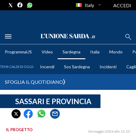
Italy
ACCEDI
METEO
ProgrammaUS
Video
Sardegna
Italia
Mondo
Po
COMUNI AL VOTO
Incendi
Sos Sardegna
Incidenti
Cagli
TEMI CALDI DI OGGI:
VIDEO
SFOGLIA IL QUOTIDIANO
FOTO
SASSARI E PROVINCIA
CRONACA SARDEGNA
CAGLIARI
PROVINCIA DI CAGLIARI
SULCIS IGLESIENTE
IL PROGETTO
16 maggio 2026 alle 11:13