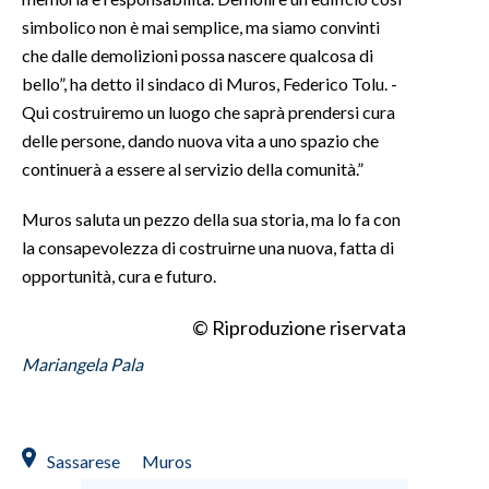
simbolico non è mai semplice, ma siamo convinti
INFO AZIENDE
che dalle demolizioni possa nascere qualcosa di
ABBONATI
bello”, ha detto il sindaco di Muros, Federico Tolu. -
Qui costruiremo un luogo che saprà prendersi cura
ANNUNCI
delle persone, dando nuova vita a uno spazio che
NECROLOGI
continuerà a essere al servizio della comunità.”
PUBBLICITÀ
SPIAGGE
Muros saluta un pezzo della sua storia, ma lo fa con
la consapevolezza di costruirne una nuova, fatta di
STORE
opportunità, cura e futuro.
© Riproduzione riservata
Mariangela Pala
Sassarese
Muros