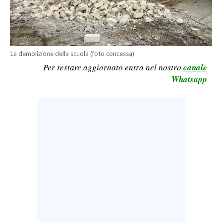
LAVORO
BANDI
SPORT IN SARDEGNA
La demolizione della scuola (foto concessa)
Per restare aggiornato entra nel nostro
canale
SPORT
Whatsapp
RISULTATI E CLASSIFICHE
CALCIO
CALCIO REGIONALE
BASKET
VOLLEY
MOTORI
TENNIS
ALTRI SPORT
CULTURA