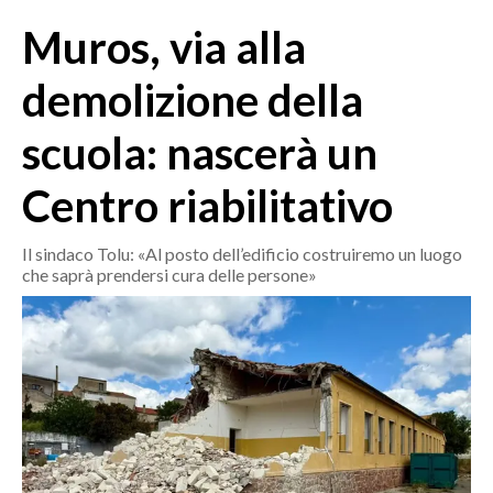
MEDIO CAMPIDANO
Muros, via alla
ORISTANO E PROVINCIA
SASSARI E PROVINCIA
demolizione della
GALLURA
scuola: nascerà un
NUORO E PROVINCIA
OGLIASTRA
Centro riabilitativo
AGENDA
Il sindaco Tolu: «Al posto dell’edificio costruiremo un luogo
CRONACA
che saprà prendersi cura delle persone»
ITALIA
MONDO
POLITICA
ECONOMIA
SERVIZI ALLE IMPRESE