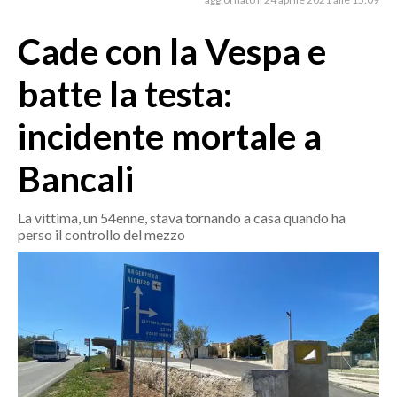
MEDIO CAMPIDANO
ORISTANO E PROVINCIA
Cade con la Vespa e
SASSARI E PROVINCIA
batte la testa:
GALLURA
NUORO E PROVINCIA
incidente mortale a
OGLIASTRA
Bancali
AGENDA
CRONACA
La vittima, un 54enne, stava tornando a casa quando ha
perso il controllo del mezzo
ITALIA
MONDO
POLITICA
ECONOMIA
SERVIZI ALLE IMPRESE