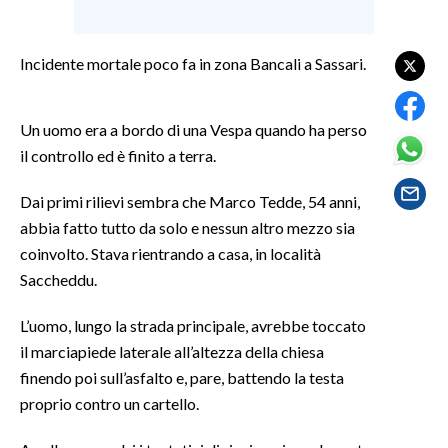
SPETTACOLI
Incidente mortale poco fa in zona Bancali a Sassari.
GOSSIP
Un uomo era a bordo di una Vespa quando ha perso
SALUTE
il controllo ed è finito a terra.
SARDEGNA TURISMO
Dai primi rilievi sembra che Marco Tedde, 54 anni,
abbia fatto tutto da solo e nessun altro mezzo sia
SARDI NEL MONDO
coinvolto. Stava rientrando a casa, in località
NOTIZIE
Saccheddu.
EVENTI
L’uomo, lungo la strada principale, avrebbe toccato
#CARAUNIONE
il marciapiede laterale all’altezza della chiesa
finendo poi sull’asfalto e, pare, battendo la testa
3 MINUTI CON
proprio contro un cartello.
INSULARITÀ