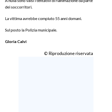
A nulla sono valsi i tentativi di rianimazione da parte
dei soccorritori.
INFO AZIENDE
La vittima avrebbe compiuto 55 anni domani.
ABBONATI
ANNUNCI
Sul posto la Polizia municipale.
NECROLOGI
Gloria Calvi
PUBBLICITÀ
SPIAGGE
© Riproduzione riservata
STORE