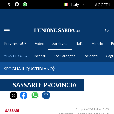
Italy
ACCEDI
METEO
ProgrammaUS
Video
Sardegna
Italia
Mondo
Po
COMUNI AL VOTO
Incendi
Sos Sardegna
Incidenti
Cagli
TEMI CALDI DI OGGI:
VIDEO
SFOGLIA IL QUOTIDIANO
FOTO
SASSARI E PROVINCIA
CRONACA SARDEGNA
CAGLIARI
PROVINCIA DI CAGLIARI
SULCIS IGLESIENTE
24 aprile 2021 alle 15:03
SASSARI
aggiornato il 24 aprile 2021 alle 15:09