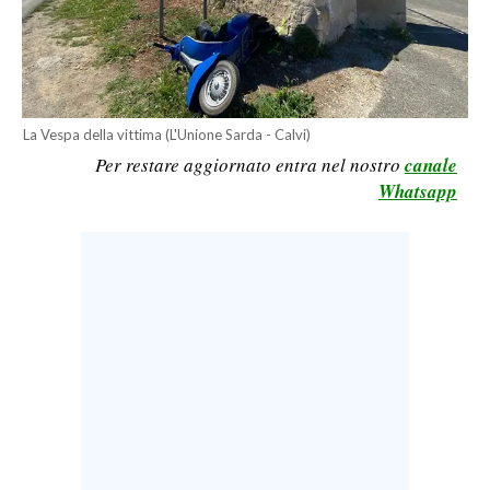
LAVORO
BANDI
SPORT IN SARDEGNA
La Vespa della vittima (L'Unione Sarda - Calvi)
Per restare aggiornato entra nel nostro
canale
SPORT
Whatsapp
RISULTATI E CLASSIFICHE
CALCIO
CALCIO REGIONALE
BASKET
VOLLEY
MOTORI
TENNIS
ALTRI SPORT
CULTURA